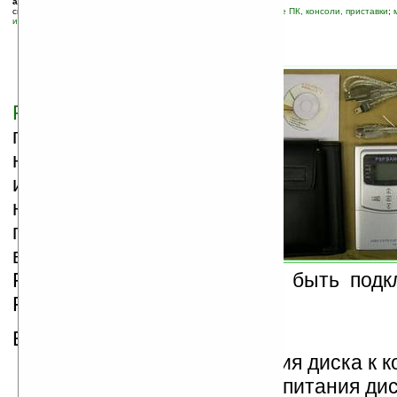
автор новости:
Пётр
связанные темы:
PSP
;
USB
;
аксессуары
;
жесткий диск
;
игровые ПК, консоли, приставки
;
информации
;
новые устройства
;
периферия
;
слухи
Н
а сайте
PSPUpdates.qj.net
появилась
непроверенная
информация о том, что
некая азиатская фирма
готовит к выпуску
внешний жесткий диск
PSP BANK, который может быть подк
PSP.
В комплект входят:
средства для подключения диска к к
PSP, а также кабель для питания ди