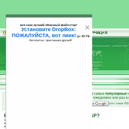
всё-таки лучший облачный файл-стор!
×
Установите DropBox:
ПОЖАЛУЙСТА, вот линк!
До
25 ГБ
бесплатно, приглашая друзей!
Установите
всё-таки лучший облачный файл-стор!
DropBox: ПОЖАЛУЙСТА, вот линк!
До
25
бесплатно, приглашая друзей!
ГБ
к началу раздела новостей
•
лучшие
новости
и
самые
популярные
н
простые
анонсы новостей
на email ежедневно или раз в
наш
на Google:
(
что такое R
Внешний жесткий диск на 40 Гб для PSP?
12.12.2005 15:51
просмотров: сегодня 1, всего 8967
источник:
pspupdates.qj.net