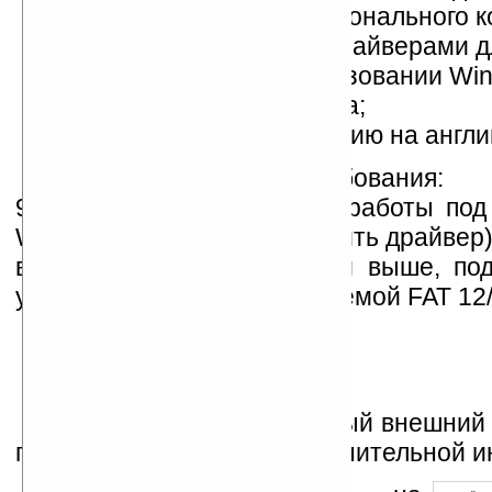
USB-порт (v1.1/2.0) персонального 
диск с необходимыми драйверами д
компьютера (при использовании Win
чехол для жесткого диска;
инструкция по применению на англи
Системные требования:
98/98SE/ME/2000/XP ( для работы под
Win98 необходимо установить драйвер)
выше, Linux kernel 2.4 или выше, по
устройств с файловой системой FAT 12/
Очень похоже на обычный внешний 
поэтому будем ждать дополнительной 