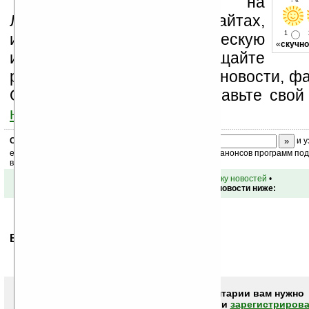
Устанавливайте линк на
- « о
Ладошки на своих сайтах,
1
изучайте коммерческую
«
скучно
информацию, посещайте
разделы сайта (форум, чат, новости, фа
Оцените эту новость и оставьте свой
ниже на странице
.
Скоро
конкурс
с призами! Подпишитесь:
и у
ежедневный или еженедельный дайджест новостей, анонсов программ под 
ваш почтовый ящик.
•
вернуться к списку новостей
•
Обсуждение этой новости ниже:
Ваше мнение будет первым.
Чтобы писать комментарии вам нужно
авторизоваться (войти)
или
зарегистрирова