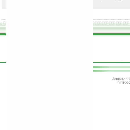
поддержите
Ладошки
Использов
гиперс