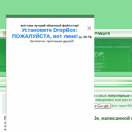
всё-таки лучший облачный файл-стор!
×
Установите DropBox:
ПОЖАЛУЙСТА, вот линк!
До
25 ГБ
бесплатно, приглашая друзей!
Установите
всё-таки лучший облачный файл-стор!
DropBox: ПОЖАЛУЙСТА, вот линк!
До
25
бесплатно, приглашая друзей!
ГБ
к началу раздела новостей
•
лучшие
новости
и
самые
популярные
н
простые
анонсы новостей
на email ежедневно или раз в
наш
на Google:
(
что такое R
Первый телефон c открытой ОС SavaJe, написанной 
23.12.2005 18:25
просмотров: сегодня 1, всего 1876
источник:
www.mobilemag.com