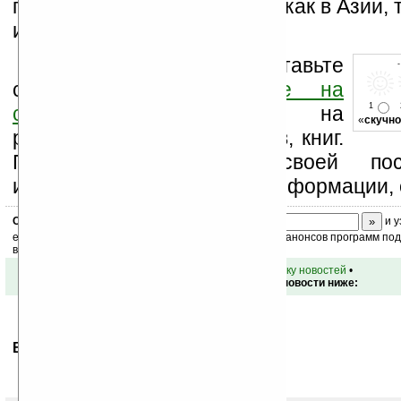
первом квартале 2006 года, как в Азии, 
и США.
Оцените новость и оставьте
свой комментарий
ниже на
1
странице
,
подпишитесь
на
«
скучно
рассылку новостей, файлов, книг.
Поддержите Ладошки своей посе
изучением коммерческой информации, 
Скоро
конкурс
с призами! Подпишитесь:
и у
ежедневный или еженедельный дайджест новостей, анонсов программ под 
ваш почтовый ящик.
•
вернуться к списку новостей
•
Обсуждение этой новости ниже:
Ваше мнение будет первым.