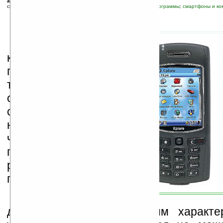
автор новости:
Вячеслав Черников (devious)
связанные темы:
Java
;
мобильная связь
;
новые устройства
;
программы
;
смартфоны и ко
К
итайская
компания Group Sense
представила первый
телефон Xplore на
основе операционной
системы SavaJe,
написанной на Java,
что позволяет легко
переносить эту ОС на
различные телефоны с
поддержкой Java.
Сам телефон
довольно неплох по своим характе