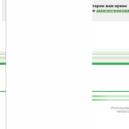
Чтобы писать комментарии вам нужно
авторизоваться (войти)
или
зарегистрирова
поддержите
Ладошки
Использов
гиперс