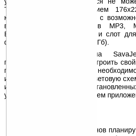
уникальностью похвастаться не мож
TFT-дисплей с разрешением 176х22
камеру на 1.3 мегапикселя с возможн
видео, поддержку файлов MP3, 
Bluetooth, разъем USB 2.0 и слот дл
формата SecureDigital (до 2 Гб).
Операционная система SavaJ
практически полностью настроить сво
под пользователя: выбрать необходим
и пункты меню, поменять цветовую схем
и иконки, как для предустановленны
установленных пользователем приложе
Продажи новых телефонов планируе