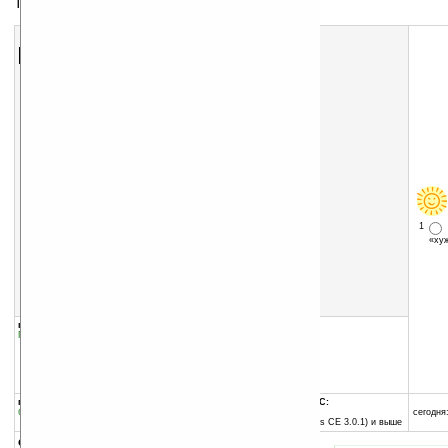
Тема для экрана Today
Скачать программу:
размер:
112 Кб
скачать
программу
1
«х
группы программы:
добавлена:
05.11.2004
Графика
:
Темы для Today
обновлена:
05.11.2004
автор программы:
Alfcen
www.alfcen.com
robachi@aol.com
программа:
совместима с Pocket PC:
бесплатная
ARM процессор и выше
сегодня:
Pocket PC 2002 (Windows CE 3.0.1) и выше
описание: