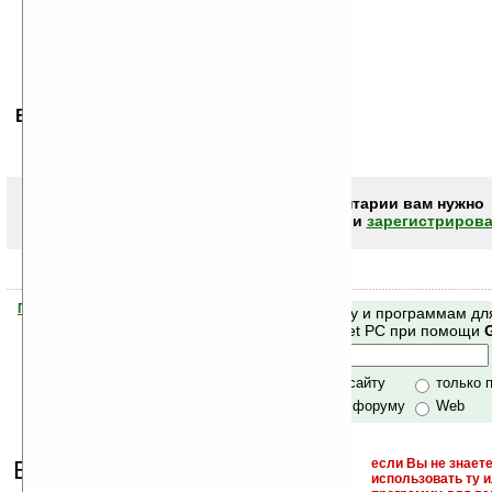
Ваше мнение будет первым.
Чтобы писать комментарии вам нужно
авторизоваться (войти)
или
зарегистрирова
Помогите Ладошкам стать лучше
Поиск по сайту и программам дл
своей поддержкой.
Mobile и Pocket PC при помощи
Хочешь футболку?
только по сайту
только 
по сайту и форуму
Web
Еще раз обращаем
если Вы не знаете
использовать ту 