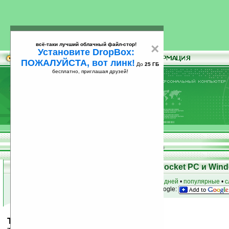
всё-таки лучший облачный файл-стор!
×
Установите DropBox:
ПОЖАЛУЙСТА, вот линк!
До
25 ГБ
бесплатно, приглашая друзей!
Установите
всё-таки лучший облачный файл-стор!
DropBox: ПОЖАЛУЙСТА, вот линк!
До
25
бесплатно, приглашая друзей!
ГБ
Скачать программы для КПК Pocket PC и Wind
к началу раздела
•
за сегодня
•
за 3 дня
•
за 7 дней
•
популярные
•
с
анонсы программ на email
• наш
на Google:
Triton