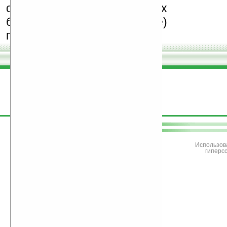
особенно создающих
бесплатные (freeware)
программы.
поддержите
Ладошки
Использов
гиперс