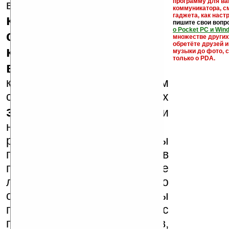
кейгены,
программу для ва
внимание, что
коммуникатора, с
гаджета, как настр
кряки - лекарства,
пишите свои вопр
о Pocket PC и Win
серийные номера,
множестве други
обретёте друзей и
ключи и ссылки на
музыки до фото, с
только о PDA.
варезные сайты
к публикации на нашем
сайте в комментариях
запрещены
, как и
несанкционированная
реклама (спам). Мы
поддерживаем авторов
программ и развитие
легального программного
обеспечения. Также мы
призываем Вас
поддерживать авторов,