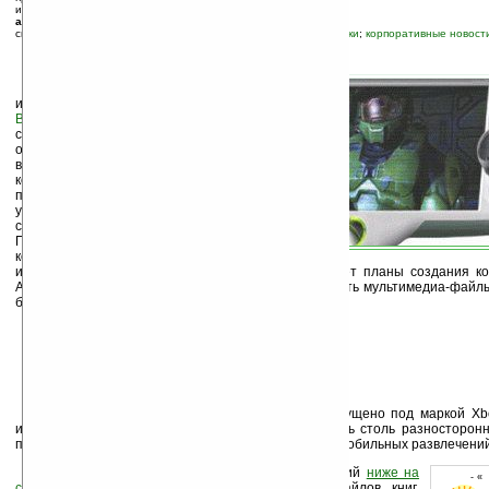
источник:
www.joystiq.com
автор новости:
Борис Платонов
связанные темы:
Microsoft
;
PMP
;
игровые ПК, консоли, приставки
;
корпоративные новост
С
етевое
издание
BusinessWeek online
в
своем аналитическом
обзоре написало о
возможном выпуске
компанией Microsoft
портативного медиа-
устройства под
собственным брэндом.
По словам
компетентного
источника из Microsoft, компания давно вынашивает планы создания ко
Apple. Новый гаджет будет не только воспроизводить мультимедиа-файл
будет и играть в видеоигры.
Пока не известно, будет ли устройство выпущено под маркой X
именем. Если компании Microsoft удастся выпустить столь разносторон
предположить, что начнется новый передел рынка мобильных развлечений
Оцените новость и оставьте свой комментарий
ниже на
- «
странице
,
подпишитесь
на рассылку новостей, файлов, книг.