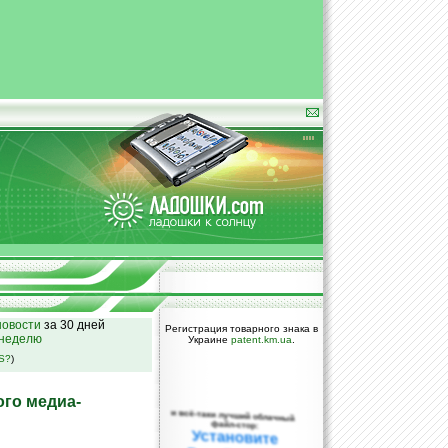
овости
за 30 дней
Регистрация товарного знака в
 неделю
Украине
patent.km.ua
.
SS?
)
ого медиа-
и всё-таки лучший облачный
файл-стор:
Установите
DropBox уже
сегодня!
ПОЖАЛУЙСТА,