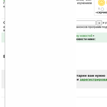
Поддержите Ладошки своей посещаемостью, изучением
коммерческой информации, ссылками.
1
«
скучно
Скоро
конкурс
с призами! Подпишитесь:
и у
ежедневный или еженедельный дайджест новостей, анонсов программ под 
ваш почтовый ящик.
•
вернуться к списку новостей
•
Обсуждение этой новости ниже:
Ваше мнение будет первым.
Чтобы писать комментарии вам нужно
авторизоваться (войти)
или
зарегистрирова