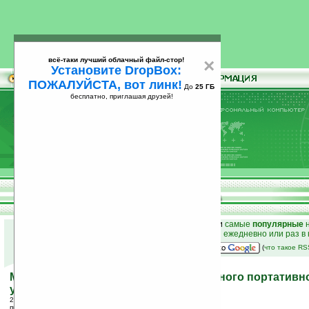
всё-таки лучший облачный файл-стор!
×
Установите DropBox:
ПОЖАЛУЙСТА, вот линк!
До
25 ГБ
бесплатно, приглашая друзей!
Установите
всё-таки лучший облачный файл-стор!
DropBox: ПОЖАЛУЙСТА, вот линк!
До
25
бесплатно, приглашая друзей!
ГБ
к началу раздела новостей
•
лучшие
новости
и
самые
популярные
н
простые
анонсы новостей
на email ежедневно или раз в
наш
на Google:
(
что такое R
Microsoft планирует выпуск собственного портативн
устройства
27.01.2006 16:21
просмотров: сегодня 2, всего 2612