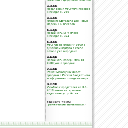
01.03.2011
Новая серия MP3/MP4-плееров
Treelogic TL-21x
23.02.2011
Ritmix представила две новые
модели HD плееров
17.02.2011
Новый MP3/MP4-плеер
Treelogic TL-374
17.01.2011
MP3-плеер Ritmix RF-9500 с
дизайном корпуса в стиле
iPhone уже в продаже
21.12.2010
Новый MP3-плеер Ritmix RF-
4900 уже в продаже
04.09.2010
Patriot Memory начинает
продажи в России бюджетного
всеформатного медиаплеера
02.09.2010
ViewSonic представит на IFA-
2010 новые интересные
недорогие устройства
а вы знаете, что есть:
-
рейтинг-каталог сайтов
Ладошек
?