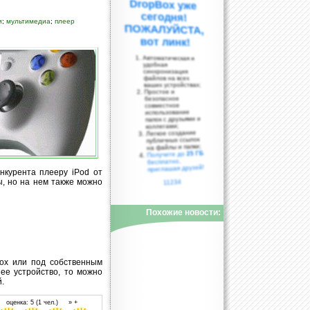
и
;
мультимедиа
;
плеер
вот линк!
Автоматическая и
удобная
синхронизация
файлов на всех
ваших устройствах;
Простое и
безопасное
совместное
использование
папок с друзьями и
коллегами;
Легкое создание
публичных ссылок
на файлы и папки;
25 ГБ
Получите до
бесплатно,
приглашая друзей!
нкурента плееру iPod от
ы, но на нем также можно
11234
Похожие новости:
box или под собственным
нее устройство, то можно
.
 оценка: 5 (1 чел.) » +