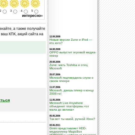
2
3
4
5
интересно
»
знайте, а также получайте
ваш КПК, акций сайта на
12.09.2008
Новые версии Zune и iPod —
кто кого?
04.08.2008
OPPO выпустит игровой медиа-
плеер
29.08.2006
Zune: мать Toshiba и отец
Microsoft
25.07.2006
Microsoft подтвердила слухи о
своем плеере
11.07.2006
Microsoft, даешь плеер к концу
2006-го!
ться
11.05.2006
Microsoft Live Anywhere
объединит платформы «от
мала до велика»
05.05.2006
Так вот ты какой, ручной Xbox?
03.06.2011
Gmini представляет HDD-
медиаплеер MagicBox
HDR900D с цифровым тюнером