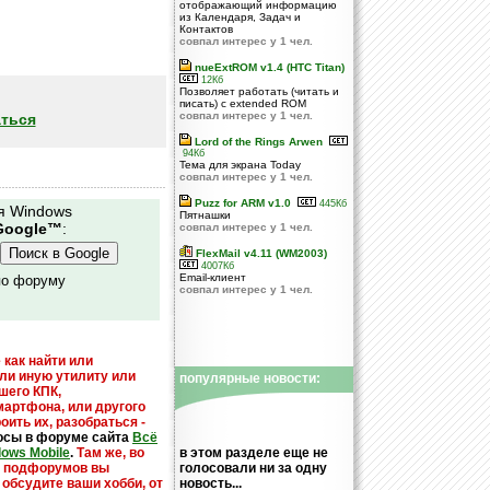
отображающий информацию
из Календаря, Задач и
Контактов
совпал интерес у 1 чел.
nueExtROM v1.4 (HTC Titan)
12Кб
Позволяет работать (читать и
писать) с extended ROM
совпал интерес у 1 чел.
ться
Lord of the Rings Arwen
94Кб
Тема для экрана Today
совпал интерес у 1 чел.
Puzz for ARM v1.0
445Кб
я Windows
Пятнашки
Google™
:
совпал интерес у 1 чел.
FlexMail v4.11 (WM2003)
4007Кб
Email-клиент
по форуму
совпал интерес у 1 чел.
 как найти или
или иную утилиту или
популярные новости:
шего КПК,
мартфона, или другого
оить их, разобраться -
осы в форуме сайта
Всё
dows Mobile
.
Там же, во
в этом разделе еще не
х подфорумов вы
голосовали ни за одну
 обсудите ваши хобби, от
новость...