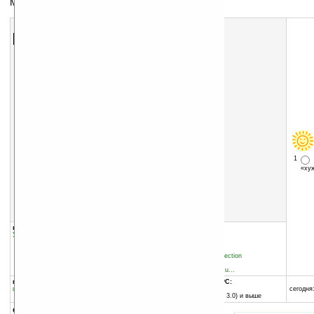
Многофункциональный калькулятор
Скачать программу:
размер:
1141 Кб
скачать
программу
1
«х
группы программы:
добавлена:
10.12.2004
Управление информацией
:
Калькуляторы
обновлена:
22.02.2005
автор программы:
Hudren Andromeda Connection
www.hudren.com/
http://www.hudren.com/su...
программа:
совместима с Pocket PC:
шареварная
любой процессор
сегодня:
Pocket PC (Windows CE 3.0) и выше
описание: