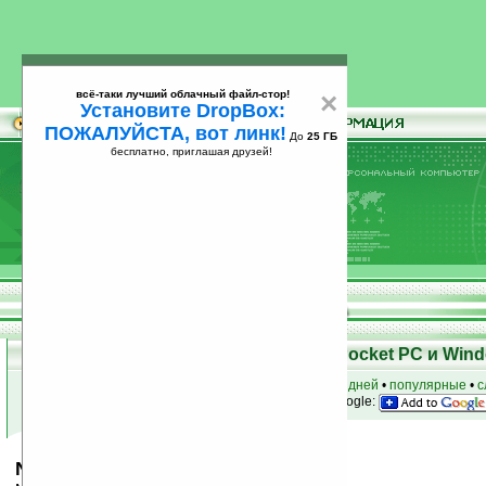
всё-таки лучший облачный файл-стор!
×
Установите DropBox:
ПОЖАЛУЙСТА, вот линк!
До
25 ГБ
бесплатно, приглашая друзей!
Установите
всё-таки лучший облачный файл-стор!
DropBox: ПОЖАЛУЙСТА, вот линк!
До
25
бесплатно, приглашая друзей!
ГБ
Скачать программы для КПК Pocket PC и Wind
к началу раздела
•
за сегодня
•
за 3 дня
•
за 7 дней
•
популярные
•
с
анонсы программ на email
• наш
на Google:
NeoCal for Pocket PC v2.0.3