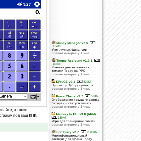
Money Manager v2.5
177Кб
Учет личных финансов
совпал интерес у 1 чел.
Theme Assistant v1.0.1
143Кб
Утилита для управления
темами Today на PPC
совпал интерес у 1 чел.
DjVuCE v0.1
520Кб
Просмотр DjVu-документов
совпал интерес у 1 чел.
PowerCheck v3.7
56Кб
Отображение текущего заряда
батареи и статуса памяти
совпал интерес у 1 чел.
знайте, а также
Memory In CE! v3.0 (ARM)
ограмм под ваш КПК,
136Кб
Игра для тренировки памяти
совпал интерес у 1 чел.
Spb Diary v2.7
2380Кб
Многофункциональный
элемент для экрана Today,