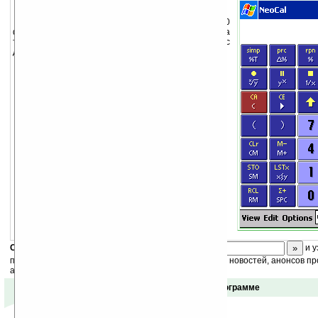
Калькулятор включает свыше 220
финансовых, статистических, научных функций, а
также програмирование, конвертирование и работу с
датами и временем.
Скоро
конкурс
с призами! Подпишитесь:
и у
получайте ежедневный или еженедельный дайджест новостей, анонсов пр
акций сайта на ваш почтовый ящик.
Отзывы о программе