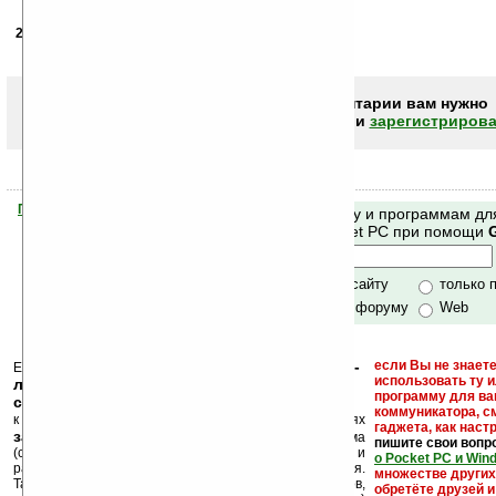
27.02.2005
- mouse
18:17
неплохой удобный калькулятор
Чтобы писать комментарии вам нужно
авторизоваться (войти)
или
зарегистрирова
Помогите Ладошкам стать лучше
Поиск по сайту и программам дл
своей поддержкой.
Mobile и Pocket PC при помощи
Хочешь футболку?
только по сайту
только 
по сайту и форуму
Web
кейгены, кряки -
если Вы не знаете
Еще раз обращаем внимание, что
использовать ту 
лекарства, серийные номера, ключи и
программу для ва
ссылки на варезные сайты
коммуникатора, с
к публикации на нашем сайте в комментариях
гаджета, как настр
запрещены
, как и несанкционированная реклама
пишите свои вопр
(спам). Мы поддерживаем авторов программ и
о Pocket PC и Win
развитие легального программного обеспечения.
множестве други
Также мы призываем Вас поддерживать авторов,
обретёте друзей и