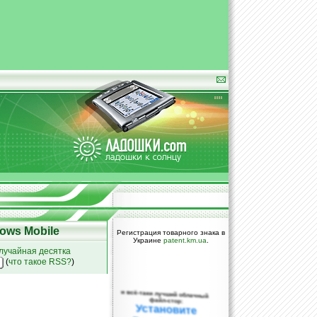
ows Mobile
Регистрация товарного знака в
Украине
patent.km.ua
.
лучайная десятка
(
что такое RSS?
)
и всё-таки лучший облачный
файл-стор:
Установите
DropBox уже
сегодня!
ПОЖАЛУЙСТА,