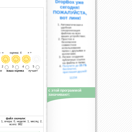
вот линк!
Автоматическая и
удобная
синхронизация
файлов на всех
ваших устройствах;
Простое и
безопасное
совместное
использование
папок с друзьями и
- « оценка: 4 » +
коллегами;
Легкое создание
публичных ссылок
на файлы и папки;
25 ГБ
Получите до
2
3
4
5
бесплатно,
уже
ваша оценка
лучше»
приглашая друзей!
11234
с этой программой
закачивают:
файл скачали:
 1, вчера: 0, неделя: 1, месяц: 2,
всего: 982