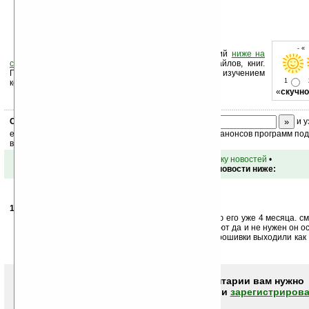
- «
Оцените новость и оставьте свой комментарий
ниже на
странице
,
подпишитесь
на рассылку новостей, файлов, книг.
Поддержите Ладошки своей посещаемостью, изучением
1
коммерческой информации, ссылками.
«
скучно
Скоро
конкурс
с призами! Подпишитесь:
и у
ежедневный или еженедельный дайджест новостей, анонсов программ под 
ваш почтовый ящик.
•
вернуться к списку новостей
•
Обсуждение этой новости ниже:
19.02.2007
- -=MaX=-
16:38
Вот прошел год с момента выхода статьи и я юзаю его уже 4 месяца. с
комуникатор да вот только размеры их не устраивают да и не нужен он о
рукой. короче прикольная тема вот если бы еще прошивки выходили ка
было бы вообще ништяк.
Чтобы писать комментарии вам нужно
авторизоваться (войти)
или
зарегистрирова