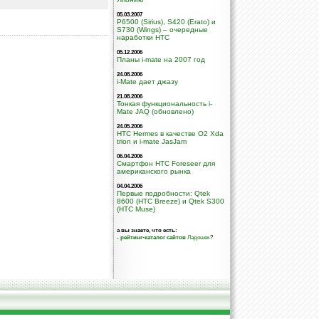
05.03.2007
P6500 (Sirius), S420 (Erato) и
S730 (Wings) – очередные
наработки HTC
05.12.2006
Планы i-mate на 2007 год
24.08.2006
i-Mate дает джазу
21.08.2006
Тонкая функциональность i-
Mate JAQ (обновлено)
24.05.2006
HTC Hermes в качестве O2 Xda
trion и i-mate JasJam
06.04.2006
Смартфон HTC Foreseer для
американского рынка
04.04.2006
Первые подробности: Qtek
8600 (HTC Breeze) и Qtek S300
(HTC Muse)
а вы знаете, что есть:
-
рейтинг-каталог сайтов
Ладошек
?