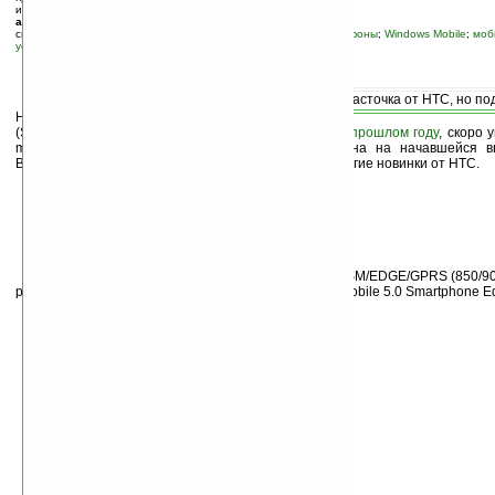
источник:
www.engadget.com
автор новости:
Вячеслав Черников (devious)
связанные темы:
HTC
;
i-mate
;
Pocket PC Phone Edition, покетофоны
;
Windows Mobile
;
моб
устройства
;
смартфоны и коммуникаторы
С
мартфон
HTC Star Trek
(STRTrk), информация о котором появилась еще в
прошлом году
, скоро 
mate Smartflip. Новинка должна быть представлена на начавшейся в
Возможно, на этой же выставке будут показаны и другие новинки от HTC.
Напомним, что HTC Star Trek поддерживает GSM/EDGE/GPRS (850/90
работать, скорее всего, под управлением Windows Mobile 5.0 Smartphone Ed