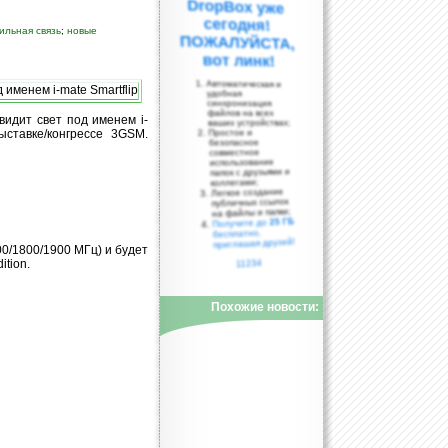
ильная связь
;
новые
вот линк!
Автоматическая и
удобная
синхронизация
файлов на всех
увидит свет под именем i-
ваших устройствах;
ыставке/конгрессе 3GSM.
Простое и
безопасное
совместное
использование
папок с друзьями и
коллегами;
Легкое создание
публичных ссылок
на файлы и папки;
25 ГБ
Получите до
бесплатно,
приглашая друзей!
0/1800/1900 МГц) и будет
ition.
11234
Похожие новости: