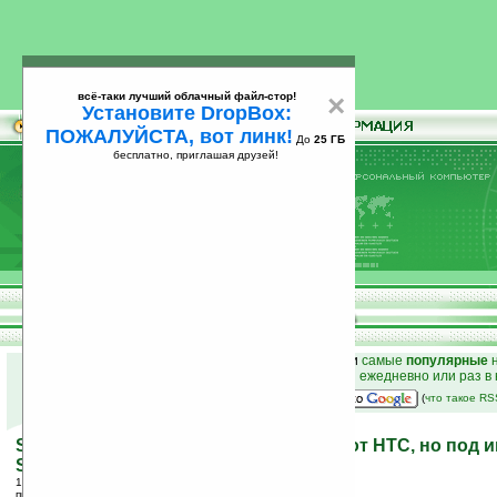
всё-таки лучший облачный файл-стор!
×
Установите DropBox:
ПОЖАЛУЙСТА, вот линк!
До
25 ГБ
бесплатно, приглашая друзей!
Установите
всё-таки лучший облачный файл-стор!
DropBox: ПОЖАЛУЙСТА, вот линк!
До
25
бесплатно, приглашая друзей!
ГБ
к началу раздела новостей
•
лучшие
новости
и
самые
популярные
н
простые
анонсы новостей
на email ежедневно или раз в
наш
на Google:
(
что такое R
Star Trek (STRTrk) — первая ласточка от HTC, но под 
Smartflip
13.02.2006 18:12
просмотров: сегодня 1, всего 3828