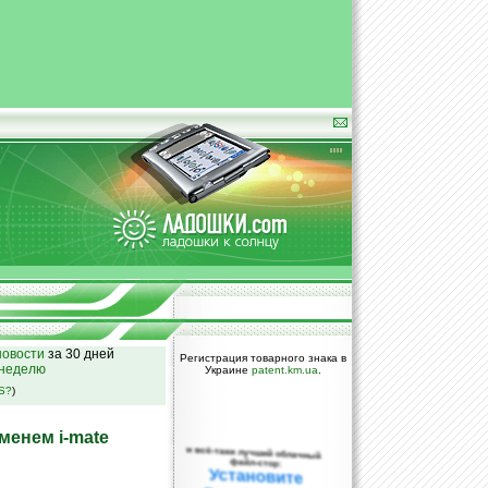
овости
за 30 дней
Регистрация товарного знака в
 неделю
Украине
patent.km.ua
.
SS?
)
именем i-mate
и всё-таки лучший облачный
файл-стор:
Установите
DropBox уже
сегодня!
ПОЖАЛУЙСТА,