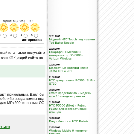
 оценка: 5 (1 чел.) » +
2
3
4
5
12.11.2007
интересно
»
Модный HTC Touch под именем
Ted Baker Needle
22.10.2007
Смартфон SMT5800 и
знайте, а также получайте
коммуникатор XV6800 от
ваш КПК, акций сайта на
Verizon Wireless
12.10.2007
Бюджетные новинки i-mate
JAMA 101 и 201
01.10.2007
HTC представила P6500, Shift и
S730
10.09.2007
i-mate представила 2 модели,
март прикольный. Взял бы
еще 10 ожидают релиза
собо ибо всегда компы под
к для MPx200 с новыми ОС
31.08.2007
HTC P5500 (Nike) и Fujitsu
F1100 для корпоративных
японцев
10.08.2007
Подробности о HTC Polaris
ться
23.05.2007
Windows Mobile 6 покоряет
Японию