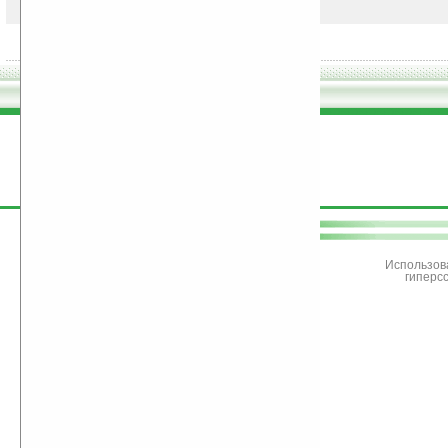
поддержите
Ладошки
Использов
гиперс