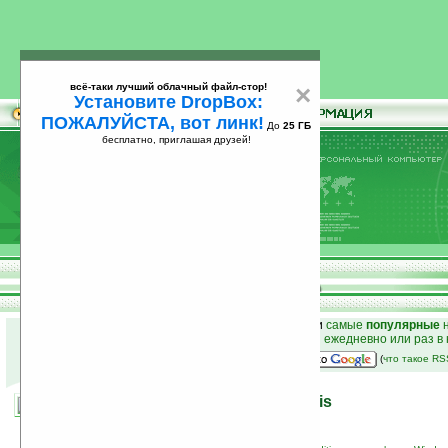
всё-таки лучший облачный файл-стор!
×
Установите DropBox:
ПОЖАЛУЙСТА, вот линк!
До
25 ГБ
бесплатно, приглашая друзей!
Установите
всё-таки лучший облачный файл-стор!
DropBox: ПОЖАЛУЙСТА, вот линк!
До
25
бесплатно, приглашая друзей!
ГБ
к началу раздела новостей
•
лучшие
новости
и
самые
популярные
н
простые
анонсы новостей
на email ежедневно или раз в
наш
на Google:
(
что такое R
Подробности о HTC Polaris
10.08.2007 22:14
просмотров: сегодня 1, всего 6304
автор новости:
Александр