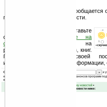
К сожалению, пока не сообщается 
продаж новинки и ее стоимости.
Оцените новость и оставьте
- « о
свой комментарий
ниже на
1
странице
,
подпишитесь
на
«
скучно
рассылку новостей, файлов, книг.
Поддержите Ладошки своей посе
изучением коммерческой информации, 
Скоро
конкурс
с призами! Подпишитесь:
и у
ежедневный или еженедельный дайджест новостей, анонсов программ под 
ваш почтовый ящик.
•
вернуться к списку новостей
•
Обсуждение этой новости ниже: