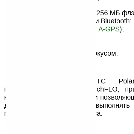
пикселей;
память — 128 МБ ОЗУ и 256 МБ фл
модуль WiFi (802.11 b/g) и Bluetooth;
модуль GPS (с функцией
A-GPS
);
цифровой компас;
FM-радио;
камера на 3 Мп с автофокусом;
слот microSD;
порт miniUSB 1.1.
Предположительно, HTC Pola
поддержку технологии TouchFLO, п
коммуникаторе
HTC Touch
и позволяю
действия с устройством выполнять
пальцев, не доставая стилуса.