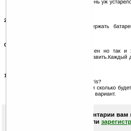
А вот USB 1.1 — это, конечно, очень уж устарел
картридервсе гнать.
25.08.2007
-
dikiy_mik
19:03
Интересно сколько он будет держать батаре
параметрах?
09.09.2007
-
Борис
20:55
у меня тач,и очень я им доволен но так и х
процессор 400 мг и батарею прибавить.Каждый 
себя в связном.
15.10.2007
-
Михаил
16:56
Что лучше — glofiish x800 или Polaris?
И когда это чудо техники выйдет и сколько буде
дороже x800, то просто идеальный вариант.
Чтобы писать комментарии вам
авторизоваться (войти)
или
зарегист