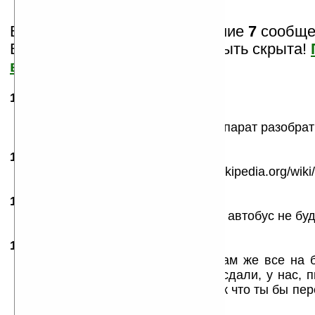
Вам показаны только последние
7
сообщен
Важная информация может быть скрыта!
все?
15.08.2007
- Andrew
10:35
С виду — 3300...
Чтоб карту поменять опять весь аппарат разобра
15.08.2007
- devious
11:29
2 GuRom: юзай поиск — http://en.wikipedia.org/wik
16.08.2007
- acid
14:23
конфетка! только пусть размером с автобус не буд
16.08.2007
- podarok66
20:41
Насчет ссылки Assisted_GPS — там же все на 
учебник аглицкого на мукулатуру сдали, у нас, 
ней, родимой, сверху спускали. Так что ты бы пер
А мы тебе спасибу скажем.