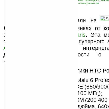
связанные темы:
HTC
;
Pocket PC Phone Edition, покетофоны
;
Window
навигация
;
новые устройства
;
смартфоны и коммуникаторы
М
ы уже не раз писали на
Ладошках о грядущих новинках от 
включая коммуникатор
Polaris
. Эта м
сменить на своем посту популярного 
Artemis
). На просторах интернет
дополнительные подробности о 
новинке.
Технические характеристики HTC Pol
ОС Microsoft Windows Mobile 6 Profes
работа в сетях GSM/EDGE (850/900/
МГц), WCDMA/HSDPA (2100 МГц);
процессор Qualcomm MSM7200 400 
дисплей сенсорный, 3,5 дюйма, 640