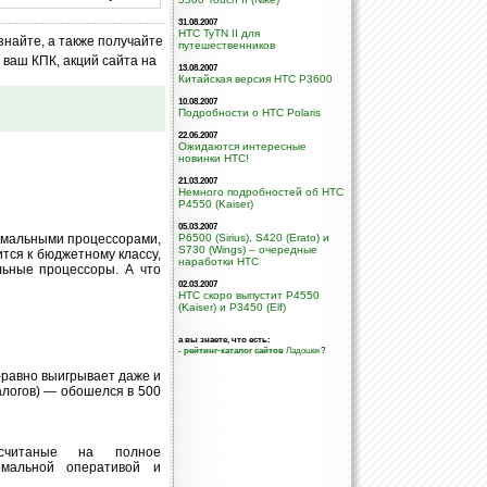
31.08.2007
HTC TyTN II для
знайте, а также получайте
путешественников
ваш КПК, акций сайта на
13.08.2007
Китайская версия HTC P3600
10.08.2007
Подробности о HTC Polaris
22.06.2007
Ожидаются интересные
новинки HTC!
21.03.2007
Немного подробностей об HTC
P4550 (Kaiser)
05.03.2007
ормальными процессорами,
P6500 (Sirius), S420 (Erato) и
S730 (Wings) – очередные
ится к бюджетному классу,
наработки HTC
льные процессоры. А что
02.03.2007
HTC скоро выпустит P4550
(Kaiser) и P3450 (Elf)
а вы знаете, что есть:
-
рейтинг-каталог сайтов
Ладошек
?
е-равно выигрывает даже и
налогов) — обошелся в 500
асчитаные на полное
рмальной оперативой и