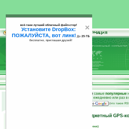
всё-таки лучший облачный файл-стор!
×
Установите DropBox:
ПОЖАЛУЙСТА, вот линк!
До
25 ГБ
бесплатно, приглашая друзей!
Установите
всё-таки лучший облачный файл-стор!
DropBox: ПОЖАЛУЙСТА, вот линк!
До
25
бесплатно, приглашая друзей!
ГБ
к началу раздела новостей
•
лучшие
новости
и
самые
популярные
н
простые
анонсы новостей
на email ежедневно или раз в
наш
на Google:
(
что такое R
HTC P3470 (Pharos) — бюджетный GPS-к
17.01.2008 09:21
просмотров: сегодня 1, всего 5726
автор новости:
Вячеслав Черников (devious)