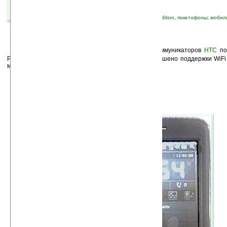
связанные темы:
HTC
;
Pocket PC Phone Edition, покетофоны
;
мобиль
устройства
;
смартфоны и коммуникаторы
В
скором времени в линейке бюджетных коммуникаторов
HTC
по
P3470 (кодовое название Pharos), которое будет лишено поддержки WiFi
модуль. Об этом
сообщил
сайт pcdebolso.com.