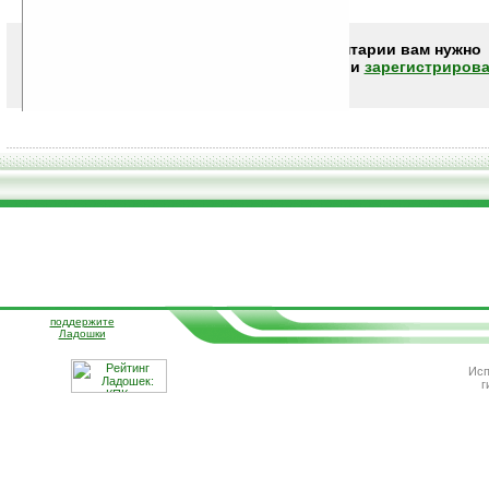
Чтобы писать комментарии вам нужно
авторизоваться (войти)
или
зарегистрирова
поддержите
Ладошки
Исп
г