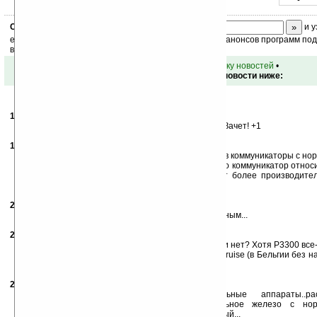
Скоро
конкурс
с призами! Подпишитесь:
и у
ежедневный или еженедельный дайджест новостей, анонсов программ под 
ваш почтовый ящик.
•
вернуться к списку новостей
•
Обсуждение этой новости ниже:
17.01.2008
- ib
10:51
О!!! Это что то новенькое. 128/256 при проце 200!!! Зачет! +1
17.01.2008
- Александр
13:23
Только я думал, что HTC взялась за голову выпустив коммуникаторы с н
так нет же, они опять за свое. Конечно понятно, что коммуникатор относ
но Rover на свои устройства этого класса ставит более производите
касается 128мб оперативки — прогресс.
21.01.2008
- liketaurus
15:56
Не думаю, что такой убогий девайс станет популярным...
22.01.2008
-
Игорь
13:32
Ну, если цена будет в районе 300 евро, почему бы и нет? Хотя Р3300 вс
за 400 евро. Я вот недавно приобрел HTC Touch Cruise (в Бельгии без 
евро. Очень доволен.
20.05.2008
- pocet virys
13:38
и когда же будут выпускаться нормальные аппараты..р
использование..почему бы не делать нормальное железо с но
процесорами..ведь вид у аппарато HTC симпатичный...