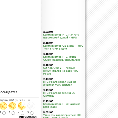
12.02.2008
Коммуникатор HTC P3470 с
приемлемой ценой и GPS
20.11.2007
Коммуникатор O2 Stella — HTC
TyTN II c FM-радио
:
12.11.2007
Коммуникатор HTC Touch
Cruise, наконец, официально
08.11.2007
O2 Xda Orbit 2 — первый
коммуникатор на базе HTC
Polaris
19.10.2007
HTC Polaris обрел имя, но
лишился VGA-дисплея
18.10.2007
 сообщается.
HTC Polaris по версии O2
Germany
ценка: 3.67 (12 чел.) » +
09.10.2007
Коммуникатор HTC Polaris во
всей красе
26.09.2007
2
3
4
5
Уточняем характеристики HTC
интересно
»
5500 Touch II (Nike)