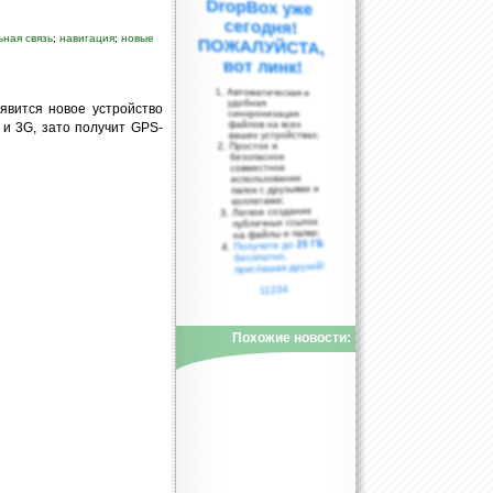
ная связь
;
навигация
;
новые
вот линк!
Автоматическая и
удобная
явится новое устройство
синхронизация
файлов на всех
 и 3G, зато получит GPS-
ваших устройствах;
Простое и
безопасное
совместное
использование
папок с друзьями и
коллегами;
Легкое создание
публичных ссылок
на файлы и папки;
25 ГБ
Получите до
бесплатно,
приглашая друзей!
11234
Похожие новости: