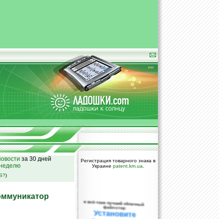
овости
за 30 дней
Регистрация товарного знака в
 неделю
Украине
patent.km.ua
.
SS?
)
оммуникатор
и всё-таки лучший облачный
файл-стор:
Установите
DropBox уже
сегодня!
ПОЖАЛУЙСТА,