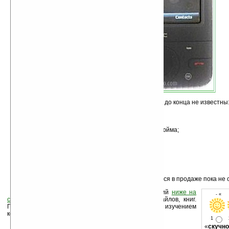
Технические характеристики новинки пока еще до конца не известны
работа в сетях GSM/EDGE;
ОС Windows Mobile 6.0 Professional;
сенсорный QVGA-дисплей с диагональю 2,8 дюйма;
процессор TI OMAP850 200 МГц;
128 МБ ОЗУ и 256 МБ флэш-памяти;
встроенный GPS-модуль;
модуль Bluetooth 2.0;
интерфейс TouchFLO.
О том, когда и по какой цене HTC P3470 появится в продаже пока не
Оцените новость и оставьте свой комментарий
ниже на
- « о
странице
,
подпишитесь
на рассылку новостей, файлов, книг.
Поддержите Ладошки своей посещаемостью, изучением
коммерческой информации, ссылками.
1
«
скучно