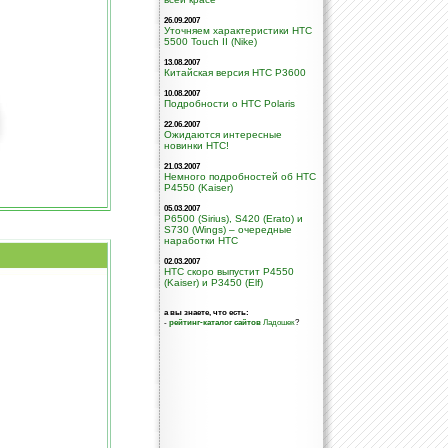
26.09.2007
Уточняем характеристики HTC
5500 Touch II (Nike)
13.08.2007
Китайская версия HTC P3600
10.08.2007
Подробности о HTC Polaris
22.06.2007
Ожидаются интересные
новинки HTC!
21.03.2007
Немного подробностей об HTC
P4550 (Kaiser)
05.03.2007
P6500 (Sirius), S420 (Erato) и
S730 (Wings) – очередные
наработки HTC
02.03.2007
HTC скоро выпустит P4550
(Kaiser) и P3450 (Elf)
а вы знаете, что есть:
-
рейтинг-каталог сайтов
Ладошек
?