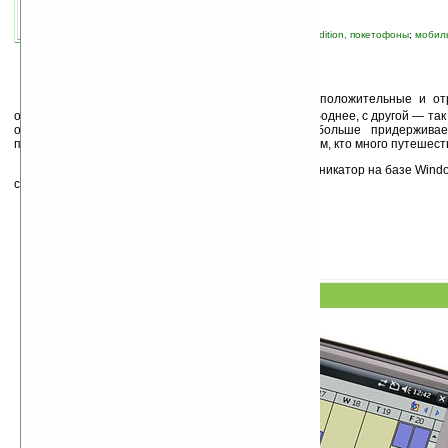
связанные темы:
HTC
;
Pocket PC Phone Edition, покетофоны
;
мобиль
устройства
;
смартфоны и коммуникаторы
У
современных мобильных устройств есть положительные и отр
одной стороны они позволяют чувствовать себя свободнее, с другой — так
от работы... Неизвестно, какой точки зрения больше придержив
предлагаемый ею аппарат будет крайне полезен всем, кто много путешест
HTC TyTN II (Kaiser) представляет собой коммуникатор на базе Window
с полноразмерной QWERTY клавиатурой.