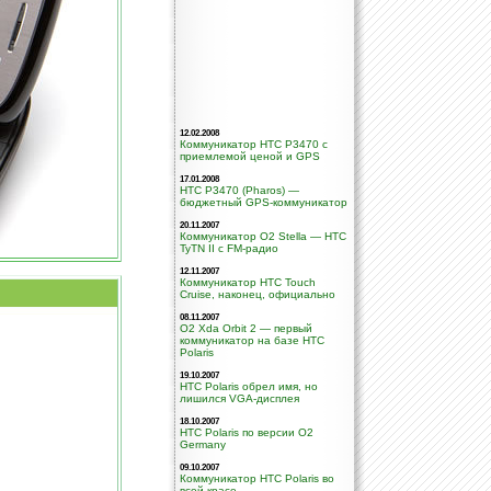
12.02.2008
Коммуникатор HTC P3470 с
приемлемой ценой и GPS
17.01.2008
HTC P3470 (Pharos) —
бюджетный GPS-коммуникатор
20.11.2007
Коммуникатор O2 Stella — HTC
TyTN II c FM-радио
12.11.2007
Коммуникатор HTC Touch
Cruise, наконец, официально
08.11.2007
O2 Xda Orbit 2 — первый
коммуникатор на базе HTC
Polaris
19.10.2007
HTC Polaris обрел имя, но
лишился VGA-дисплея
18.10.2007
HTC Polaris по версии O2
Germany
09.10.2007
Коммуникатор HTC Polaris во
всей красе