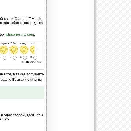
 связи Orange, T-Mobile,
в сентябре этого года по
есу
tytnseries.htc.com
.
оценка: 4.6 (10 чел.) » +
2
3
4
5
интересно
»
знайте, а также получайте
ваш КПК, акций сайта на
. в одну сторону QWERY а
о GPS