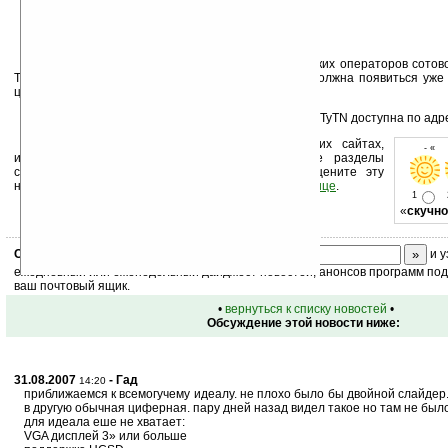
Данный аппарат предназначен для Европейских операторов сотовой
Telefonica Group и Vodafone. В магазинах новинка должна появиться уже 
цене порядка $1200.
Более подробная информация о линейке HTC TyTN доступна по адр
Устанавливайте линк на Ладошки на своих сайтах,
- « 
изучайте коммерческую информацию, посещайте разделы
сайта (форум, чат, новости, файлы, прочие). Оцените эту
новость и оставьте свой комментарий
ниже на странице
.
1
«
скучно
Скоро
конкурс
с призами! Подпишитесь:
и у
ежедневный или еженедельный дайджест новостей, анонсов программ под 
ваш почтовый ящик.
•
вернуться к списку новостей
•
Обсуждение этой новости ниже:
31.08.2007
- Гад
14:20
приближаемся к всемогучему идеалу. не плохо было бы двойной слайдер
в другую обычная циферная. пару дней назад видел такое но там не был
для идеала еше не хватает:
VGA дисплей 3» или больше