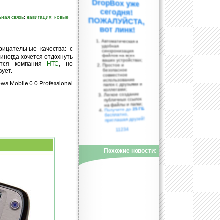
ная связь
;
навигация
;
новые
вот линк!
Автоматическая и
удобная
ицательные качества: с
синхронизация
файлов на всех
 иногда хочется отдохнуть
ваших устройствах;
ается компания
HTC
, но
Простое и
вует.
безопасное
совместное
использование
s Mobile 6.0 Professional
папок с друзьями и
коллегами;
Легкое создание
публичных ссылок
на файлы и папки;
25 ГБ
Получите до
бесплатно,
приглашая друзей!
11234
Похожие новости: