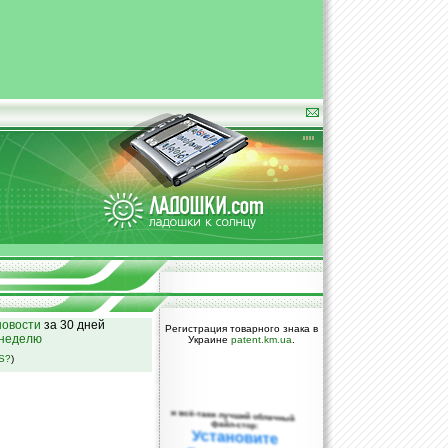
овости
за 30 дней
Регистрация товарного знака в
 неделю
Украине
patent.km.ua
.
SS?
)
и всё-таки лучший облачный
файл-стор:
Установите
DropBox уже
сегодня!
ПОЖАЛУЙСТА,