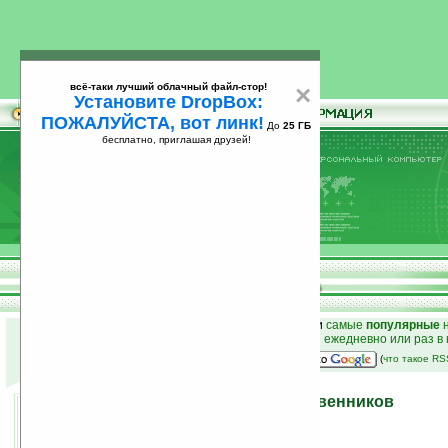
всё-таки лучший облачный файл-стор!
×
Установите DropBox:
ПОЖАЛУЙСТА, вот линк!
До
25 ГБ
бесплатно, приглашая друзей!
Установите
всё-таки лучший облачный файл-стор!
DropBox: ПОЖАЛУЙСТА, вот линк!
До
25
бесплатно, приглашая друзей!
ГБ
к началу раздела новостей
•
лучшие
новости
и
самые
популярные
н
простые
анонсы новостей
на email ежедневно или раз в
наш
на Google:
(
что такое R
HTC TyTN II для путешественников
31.08.2007 13:02
просмотров: сегодня 1, всего 4136
автор новости:
Nikolai Azanov