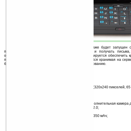
С появлением этого коммуникатора в продаже будет запущен с
позволит пользователям не только отправлять и получать письма
органайзера/адресной книги на сервере HTC. Планируется обеспечить к
пользователей, антиспам и антивирусную защиту. Вся хранимая на сер
будет подвержена резервному копированию и шифрованию.
Технические характеристики TyTN II:
ОС Windows Mobile 6.0 Professional;
работа в сетях GSM/EDGE и UMTS/HSDPA;
сенсорный дисплей с диагональю 2,8 дюймов (320х240 пикселей, 65 
процессор Qualcomm MSM7200 400 МГц
128 МБ ОЗУ и 256 МБ флэш-памяти;
встроенный GPS-модуль;
камера на 3,2 мегапикселя с автофокусом, дополнительная камера 
беспроводная связь: WiFi 802.11b/g, Bluetooth 2.0;
поддержка карт microSD;
литиево-полимерный аккумулятор емкостью 1350 мАч;
размеры 112 х 59 х 19 мм, вес 190 грамм;