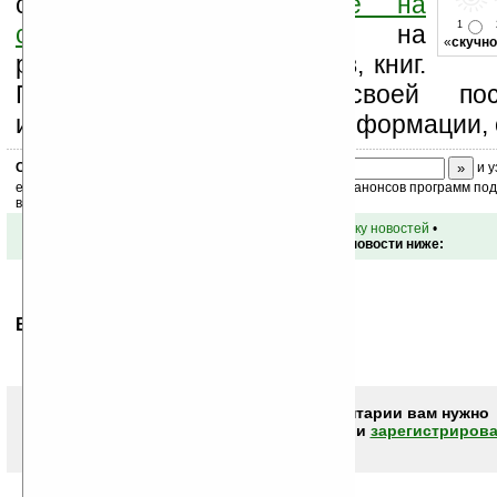
свой комментарий
ниже на
1
странице
,
подпишитесь
на
«
скучно
рассылку новостей, файлов, книг.
Поддержите Ладошки своей посе
изучением коммерческой информации, 
Скоро
конкурс
с призами! Подпишитесь:
и у
ежедневный или еженедельный дайджест новостей, анонсов программ под 
ваш почтовый ящик.
•
вернуться к списку новостей
•
Обсуждение этой новости ниже:
Ваше мнение будет первым.
Чтобы писать комментарии вам нужно
авторизоваться (войти)
или
зарегистрирова