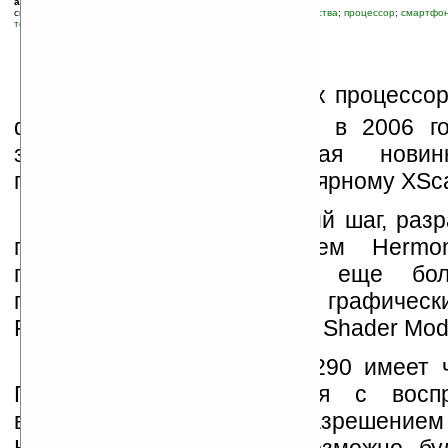
автор новости:
luckyPalm
связанные темы:
Intel
;
XScale
;
мобильная связь
;
новые устройства
;
процессор
;
смартфон
технологии
С
реди множества новых процессо
фирмы Intel, выпускаемых в 2006 г
запланирована интересная новинк
приходящая на смену популярному XSc
Интел сделал следующий шаг, разр
платформу под названием Hermo
платформе используется еще бо
процессор XScale PXA290 и графическ
PowerVR SGX с поддержкой Shader Mode
Процессор XScale PXA290 имеет ч
ГГц и легко справляется с воспр
видеоформата H.264 с разрешением