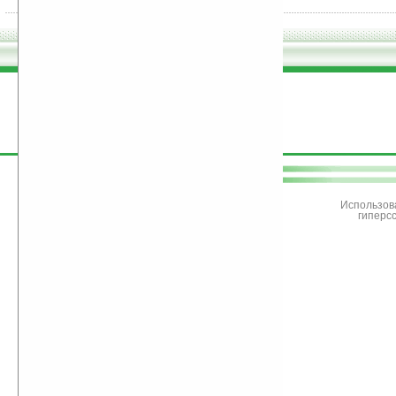
поддержите
Ладошки
Использов
гиперс