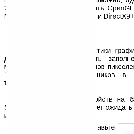
Новый графический чип, возможно, бу
2900G, и будет поддерживать OpenGL
Mobile, OpenVG, OpenGL 2.0 и DirectX9+
Технические характеристики графи
довольно высоки: скорость заполн
миллионов до 1.2 миллиардов пикселе
13.5 миллионов треугольников в 
тактовой частоте 200 МГц.
Появление новых устройств на 
SGX и XScale PXA290 следует ожидать 
или в начале 2008 года.
Оцените новость и оставьте