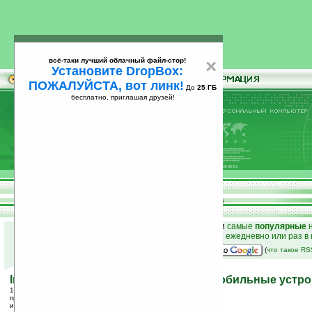
всё-таки лучший облачный файл-стор!
×
Установите DropBox:
ПОЖАЛУЙСТА, вот линк!
До
25 ГБ
бесплатно, приглашая друзей!
Установите
всё-таки лучший облачный файл-стор!
DropBox: ПОЖАЛУЙСТА, вот линк!
До
25
бесплатно, приглашая друзей!
ГБ
к началу раздела новостей
•
лучшие
новости
и
самые
популярные
н
простые
анонсы новостей
на email ежедневно или раз в
наш
на Google:
(
что такое R
Intel вводит поддержку шейдеров в мобильные устр
14.02.2006 11:13
просмотров: сегодня 1, всего 3161
источник:
www.tgdaily.com