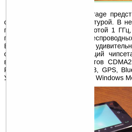
Второй прототип Anchorage предст
слайдер с QWERTY-клавиатурой. В не
процессор с тактовой частотой 1 ГГц
поддержка 3G-сетей и беспроводны
Bluetooth и WiFi. Это не удивительн
обязательный набор функций чипсет
входит поддержка стандартов CDMA
Rev. B, HSDPA/HSUPA, DVB, GPS, Blue
Управляющая система – ОС Windows Mo