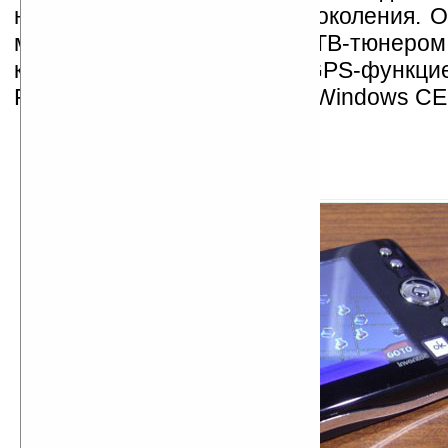
наладонника следующего поколения. О
мегапиксельной камерой, ТВ-тюнером
карт памяти microSD, GPS-функцие
Fairbanks под управлением Windows CE