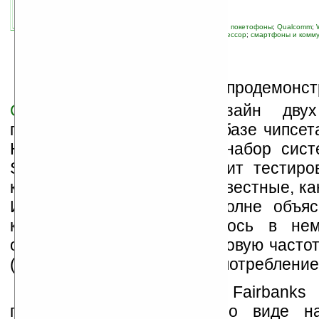
автор новости:
VMir
связанные темы:
Pocket PC Phone Edition, покетофоны
;
Qualcomm
;
мобильная связь
;
новые устройства
;
процессор
;
смартфоны и комм
К
омпания
Qualcomm
продемонст
CES 2008
референс-дизайн двух
портативных устройств на базе чипсет
Необходимо сказать, что набор сист
Snapdragon сейчас проходит тестиро
компаний, включая такие известные, к
Интерес к Snapdragon вполне объяс
компании Qualcomm удалось в нем
относительно высокую тактовую часто
(1 ГГц) с небольшим энергопотребление
Первый прототип Fairbanks
представление компании о виде на