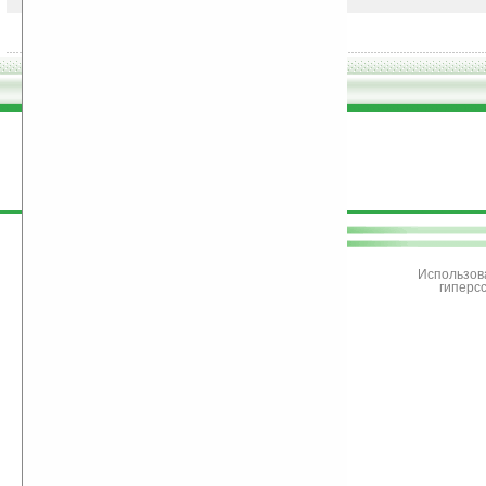
поддержите
Ладошки
Использов
гиперс