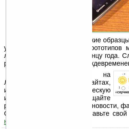
К сожалению, практические образц
устройств на базе этих прототипов 
лучшем случае, только к концу года. С
разговор о ценах также преждевремене
Устанавливайте линк на
- « 
Ладошки на своих сайтах,
1
изучайте коммерческую
«
скучно
информацию, посещайте
разделы сайта (форум, чат, новости, фа
Оцените эту новость и оставьте свой
ниже на странице
.