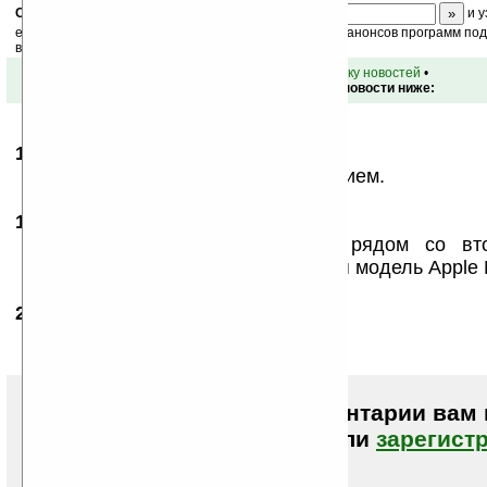
Скоро
конкурс
с призами! Подпишитесь:
и у
ежедневный или еженедельный дайджест новостей, анонсов программ под 
ваш почтовый ящик.
•
вернуться к списку новостей
•
Обсуждение этой новости ниже:
16.01.2008
- Kuliber
16:43
Anchorage супер!!! Жду с нетерпением.
16.01.2008
- Думхаммер
17:48
А вот на последней картинке рядом со вто
Anchorage лежит случаем не новая модель Apple
22.01.2008
- ivahaev
15:40
То, видимо, Apple iPhone :)
Чтобы писать комментарии вам
авторизоваться (войти)
или
зарегист