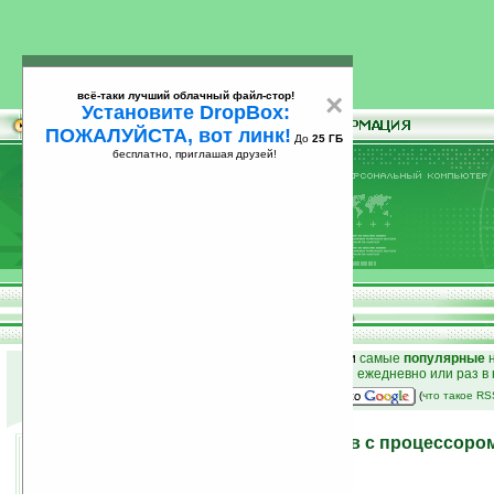
всё-таки лучший облачный файл-стор!
×
Установите DropBox:
ПОЖАЛУЙСТА, вот линк!
До
25 ГБ
бесплатно, приглашая друзей!
Установите
всё-таки лучший облачный файл-стор!
DropBox: ПОЖАЛУЙСТА, вот линк!
До
25
бесплатно, приглашая друзей!
ГБ
к началу раздела новостей
•
лучшие
новости
и
самые
популярные
н
простые
анонсы новостей
на email ежедневно или раз в
наш
на Google:
(
что такое R
Прототипы наладонников с процессоро
Scorpion 1 ГГц
15.01.2008 22:07
просмотров: сегодня 1, всего 4041