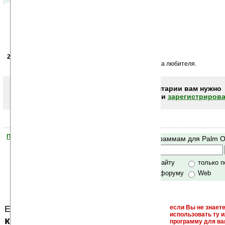
29.09.2004
- von Tauniz
13:06
Незатейливый воргейм, напоминающий Warlords. На любителя.
Чтобы писать комментарии вам нужно
авторизоваться (войти)
или
зарегистрирова
Помогите Ладошкам стать лучше
Поиск по программам для Palm 
своей поддержкой.
Хочешь футболку?
только по сайту
только 
по сайту и форуму
Web
Еще раз обращаем внимание, что
если Вы не знаете
использовать ту 
кейгены, кряки - лекарства,
программу для ва