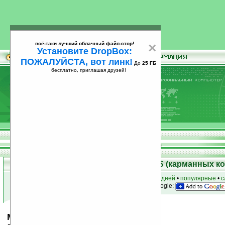
всё-таки лучший облачный файл-стор!
×
Установите DropBox:
ПОЖАЛУЙСТА, вот линк!
До
25 ГБ
бесплатно, приглашая друзей!
Установите
всё-таки лучший облачный файл-стор!
DropBox: ПОЖАЛУЙСТА, вот линк!
До
25
бесплатно, приглашая друзей!
ГБ
Скачать программы для Palm OS (карманных к
к началу раздела
•
за сегодня
•
за 3 дня
•
за 7 дней
•
популярные
•
с
анонсы программ на email
• наш
на Google:
Medieval Heroes FREE 1.5