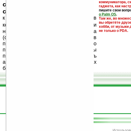
коммуникатора, с
серийные номера, ключи и
гаджета, как настр
ссылки на варезные сайты
пишите свои вопр
о Palm OS
.
к публикации на нашем сайте в
Там же, во множе
вы обретёте друз
запрещены
комментариях
, как и
хобби, от музыки 
несанкционированная реклама
не только о PDA.
(спам). Мы поддерживаем авторов
программ и развитие легального
программного обеспечения. Также мы
призываем Вас поддерживать
авторов, особенно создающих
бесплатные (freeware) программы.
поддержите
Ладошки
Использов