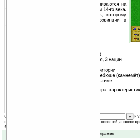
Действия в Medieval Heroes разворачиваются на
территории провинций Центральной Европы 14-го века.
В игре придется стать одним из героев, которому
предстоит объединить разрозненные провинции в
единую империю.
Особенности игры:
• 3 уровня сложности
• 5 противоборствующих лордов (героев)
• Специализации главного героя (2 навыка)
• Карта Центральной Европы: 21 провинция, 3 нации
• Битва в реальном времени
• 2 вида битвы: в замке и на открытой территории
• 3 рода войск участвующих в битвах, и требюше (камнемёт
• Дизайн игры выполнен в средневековом стиле
Ограничения демо-версии: Нет выбора характеристик
вручную управлять битвами.
Скоро
конкурс
с призами! Подпишитесь:
и у
получайте ежедневный или еженедельный дайджест новостей, анонсов пр
акций сайта на ваш почтовый ящик.
Отзывы о программе