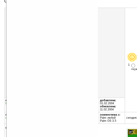
Средневековая стратегия
Скачать программу:
размер:
348 Кб
скачать
mheroesfree1_5.zip
1
«х
группы программы:
автор программы:
добавлена:
Игры
:
Стратегические
Arcona Magi
01.02.2004
www.medievalheroes.com/
обновлена:
11.02.2004
программа:
совместима с:
шареварная
Palm любой
сегодня:
Palm OS 3.5
описание: