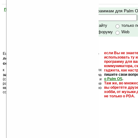
Помогите Ладошкам стать лучше
Поиск по программам для Palm 
своей поддержкой.
Хочешь футболку?
только по сайту
только 
по сайту и форуму
Web
кейгены, кряки -
если Вы не знаете
Еще раз обращаем внимание, что
использовать ту 
лекарства, серийные номера, ключи и
программу для ва
ссылки на варезные сайты
коммуникатора, с
к публикации на нашем сайте в комментариях
гаджета, как настр
запрещены
пишите свои вопр
, как и несанкционированная реклама
о Palm OS
.
(спам). Мы поддерживаем авторов программ и
Там же, во множе
развитие легального программного обеспечения. Также
вы обретёте друз
мы призываем Вас поддерживать авторов, особенно
хобби, от музыки 
создающих бесплатные (freeware) программы.
не только о PDA.