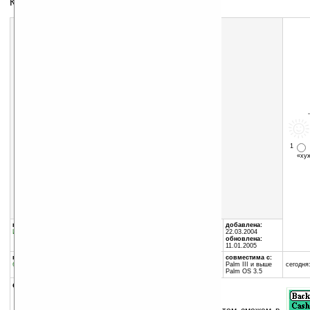
Казино на Палме
Скачать программу:
размер:
121 Кб
скачать
Casino.zip
1
«х
группы программы:
автор программы:
добавлена:
Игры
:
разное
Tengel Corporation
22.03.2004
обновлена:
11.01.2005
программа:
совместима с:
бесплатная
Palm III и выше
сегодня:
Palm OS 3.5
описание: