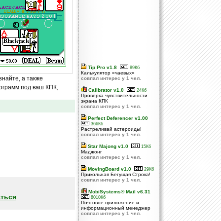
Tip Pro v1.8
89Кб
Калькулятор «чаевых»
знайте, а также
совпал интерес у 1 чел.
ограмм под ваш КПК,
Calibrator v1.0
24Кб
Проверка чувствительности
экрана КПК
совпал интерес у 1 чел.
Perfect Deferencer v1.00
366Кб
Растреливай астероиды!
совпал интерес у 1 чел.
Star Majong v1.0
15Кб
Маджонг
совпал интерес у 1 чел.
MovingBoard v1.0
29Кб
Прикольная Бегущая Строка!
совпал интерес у 1 чел.
MobiSystems® Mail v6.31
ться
8010Кб
Почтовое приложение и
информационный менеджер
совпал интерес у 1 чел.