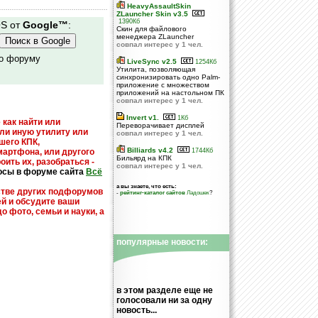
HeavyAssaultSkin
ZLauncher Skin v3.5
1390Кб
OS от
Google™
:
Скин для файлового
менеджера ZLauncher
совпал интерес у 1 чел.
по форуму
LiveSync v2.5
1254Кб
Утилита, позволяющая
синхронизировать одно Palm-
приложение с множеством
приложений на настольном ПК
совпал интерес у 1 чел.
Invert v1.
1Кб
 как найти или
Переворачивает дисплей
или иную утилиту или
совпал интерес у 1 чел.
шего КПК,
Billiards v4.2
мартфона, или другого
1744Кб
Бильярд на КПК
оить их, разобраться -
совпал интерес у 1 чел.
осы в форуме сайта
Всё
а вы знаете, что есть:
стве других подфорумов
-
рейтинг-каталог сайтов
Ладошек
?
ей и обсудите ваши
до фото, семьи и науки, а
популярные новости:
в этом разделе еще не
голосовали ни за одну
новость...