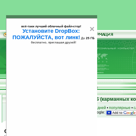
всё-таки лучший облачный файл-стор!
×
Установите DropBox:
ПОЖАЛУЙСТА, вот линк!
До
25 ГБ
бесплатно, приглашая друзей!
Установите
всё-таки лучший облачный файл-стор!
DropBox: ПОЖАЛУЙСТА, вот линк!
До
25
бесплатно, приглашая друзей!
ГБ
Скачать программы для Palm OS (карманных к
к началу раздела
•
за сегодня
•
за 3 дня
•
за 7 дней
•
популярные
•
с
анонсы программ на email
• наш
на Google:
Casino4Wireless