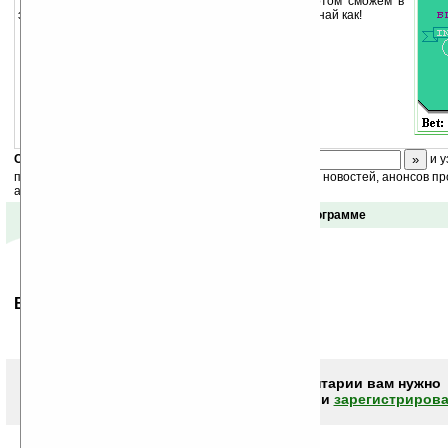
Казино на твоем Палме, играем, учимся, потом сможем в
этой же программе сыграть на настоящие деньги, узнай как!
Скоро
конкурс
с призами! Подпишитесь:
и у
получайте ежедневный или еженедельный дайджест новостей, анонсов пр
акций сайта на ваш почтовый ящик.
Отзывы о программе
Ваше мнение будет первым.
Чтобы писать комментарии вам нужно
авторизоваться (войти)
или
зарегистрирова