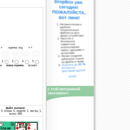
вот линк!
Автоматическая и
удобная
синхронизация
файлов на всех
ваших устройствах;
Простое и
безопасное
совместное
использование
- « оценка: н/д » +
папок с друзьями и
коллегами;
Легкое создание
публичных ссылок
на файлы и папки;
2
3
4
5
25 ГБ
Получите до
уже
ваша оценка
лучше»
бесплатно,
приглашая друзей!
11234
с этой программой
закачивают:
файл скачали:
 0, вчера: 0, неделя: 1, месяц: 1,
всего: 883