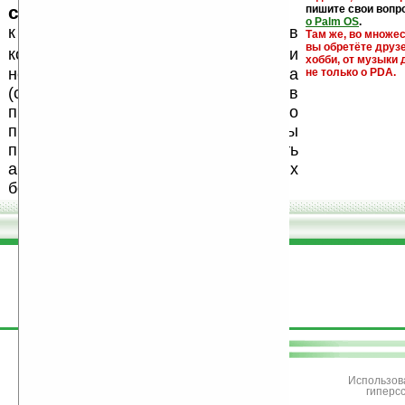
ссылки на варезные сайты
пишите свои вопр
о Palm OS
.
к публикации на нашем сайте в
Там же, во множе
вы обретёте друз
запрещены
комментариях
, как и
хобби, от музыки 
несанкционированная реклама
не только о PDA.
(спам). Мы поддерживаем авторов
программ и развитие легального
программного обеспечения. Также мы
призываем Вас поддерживать
авторов, особенно создающих
бесплатные (freeware) программы.
поддержите
Ладошки
Использов
гиперс