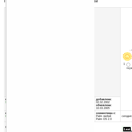
Програмка для создания собственных словарей
Скачать программу:
размер:
94 Кб
скачать
Lexi_352.zip
-
1
«х
группы программы:
автор программы:
добавлена:
Языки
:
Словари
Peter Mosimann
02.02.2002
peter.mosimann@freesurf....
обновлена:
10.03.2005
программа:
совместима с:
бесплатная
Palm любой
сегодня:
Palm OS 2.0
описание: