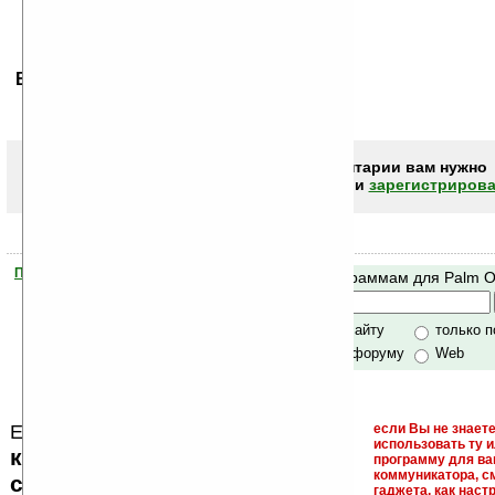
Ваше мнение будет первым.
Чтобы писать комментарии вам нужно
авторизоваться (войти)
или
зарегистрирова
Помогите Ладошкам стать лучше
Поиск по программам для Palm 
своей поддержкой.
Хочешь футболку?
только по сайту
только 
по сайту и форуму
Web
Еще раз обращаем внимание, что
если Вы не знаете
использовать ту 
кейгены, кряки - лекарства,
программу для ва
коммуникатора, с
серийные номера, ключи и
гаджета, как настр