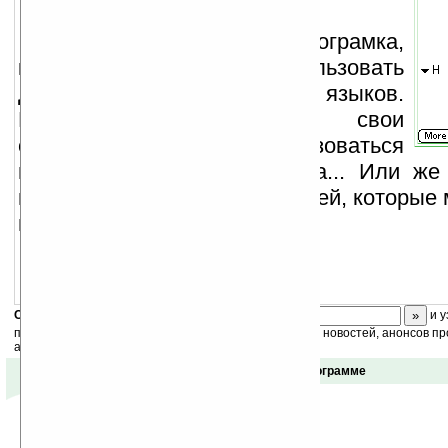
Lexi
— это маленькая програмка,
которую вы можете использовать
для изучения иностранных языков.
Вы можете создавать свои
собственные записи, и пользоваться
ими с возможностью поиска... Или же
готовые базы данных словарей, которые 
интернете.
Скоро
конкурс
с призами! Подпишитесь:
и у
получайте ежедневный или еженедельный дайджест новостей, анонсов пр
акций сайта на ваш почтовый ящик.
Отзывы о программе