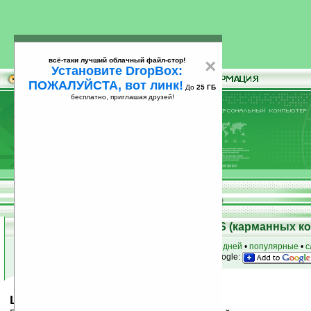
всё-таки лучший облачный файл-стор!
×
Установите DropBox:
ПОЖАЛУЙСТА, вот линк!
До
25 ГБ
бесплатно, приглашая друзей!
Установите
всё-таки лучший облачный файл-стор!
DropBox: ПОЖАЛУЙСТА, вот линк!
До
25
бесплатно, приглашая друзей!
ГБ
Скачать программы для Palm OS (карманных к
к началу раздела
•
за сегодня
•
за 3 дня
•
за 7 дней
•
популярные
•
с
анонсы программ на email
• наш
на Google:
Lexi v3.52