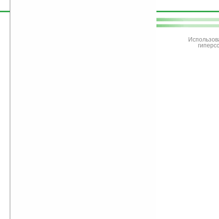
поддержите
Ладошки
Использов
гиперс