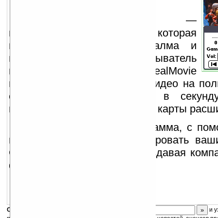
TealMovie Plus
—
мультимедийная программа, которая
подойдет для любого Палма и
превратит ваш КПК в проигрыватель
видео и мультипликации. TealMovie
позволяет воспроизводить видео на пол
скоростью до 25 кадров в секунду
поддерживает все известные карты расши
В архив включена программа, с по
вы легко сможете конвертировать ваш
Quicktime и WAV файлы, создавая ком
формата TealMovie.
Скоро
конкурс
с призами! Подпишитесь:
и у