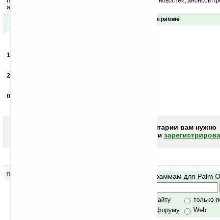
получайте ежедневный или еженедельный дайджест новостей, анонсов пр
акций сайта на ваш почтовый ящик.
Отзывы о программе
13.12.2004
- Олег
01:32
Ну наконец нашел !!!!!
27.07.2007
- JOHN
01:09
KRUTO...
08.02.2008
-
андрей
09:39
клас
Чтобы писать комментарии вам нужно
авторизоваться (войти)
или
зарегистрирова
Помогите Ладошкам стать лучше
Поиск по программам для Palm 
своей поддержкой.
Хочешь футболку?
только по сайту
только 
по сайту и форуму
Web