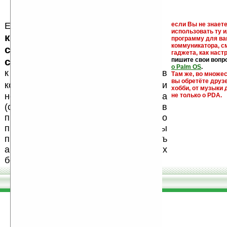
Еще раз обращаем внимание, что
если Вы не знаете
использовать ту 
кейгены, кряки - лекарства,
программу для ва
коммуникатора, с
серийные номера, ключи и
гаджета, как настр
ссылки на варезные сайты
пишите свои вопр
о Palm OS
.
к публикации на нашем сайте в
Там же, во множе
вы обретёте друз
запрещены
комментариях
, как и
хобби, от музыки 
несанкционированная реклама
не только о PDA.
(спам). Мы поддерживаем авторов
программ и развитие легального
программного обеспечения. Также мы
призываем Вас поддерживать
авторов, особенно создающих
бесплатные (freeware) программы.