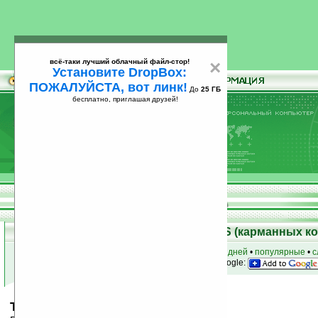
всё-таки лучший облачный файл-стор!
×
Установите DropBox:
ПОЖАЛУЙСТА, вот линк!
До
25 ГБ
бесплатно, приглашая друзей!
Установите
всё-таки лучший облачный файл-стор!
DropBox: ПОЖАЛУЙСТА, вот линк!
До
25
бесплатно, приглашая друзей!
ГБ
Скачать программы для Palm OS (карманных к
к началу раздела
•
за сегодня
•
за 3 дня
•
за 7 дней
•
популярные
•
с
анонсы программ на email
• наш
на Google:
TealMovie Plus v4.12