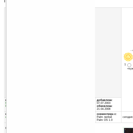
Проигрыватель видеофайлов для КПК
Скачать программу:
размер:
4241 Кб
скачать
TealMovie_Plus_v4.12.zip
-
1
«х
группы программы:
автор программы:
добавлена:
Графика
:
разное
TealPoint Software
07.07.2003
Разное
:
Программы для PC
www.tealpoint.com/
обновлена:
contact@tealpoint.com
21.04.2008
программа:
совместима с:
шареварная
Palm любой
сегодня:
Palm OS 1.0
описание: