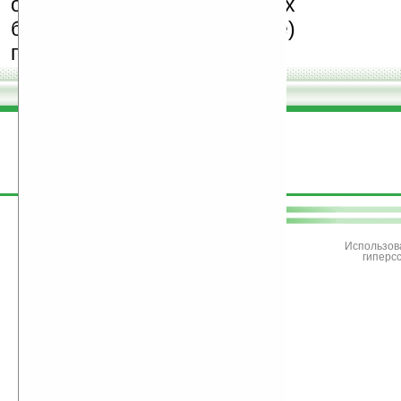
особенно создающих
бесплатные (freeware)
программы.
поддержите
Ладошки
Использов
гиперс