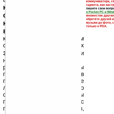
коммуникатора, с
гаджета, как настр
кряки - лекарства,
пишите свои вопр
о Pocket PC и Win
серийные номера,
множестве други
обретёте друзей и
ключи и ссылки на
музыки до фото, с
только о PDA.
варезные сайты
к публикации на нашем
сайте в комментариях
запрещены
, как и
несанкционированная
реклама (спам). Мы
поддерживаем авторов
программ и развитие
легального программного
обеспечения. Также мы
призываем Вас
поддерживать авторов,