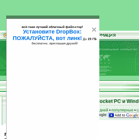
всё-таки лучший облачный файл-стор!
×
Установите DropBox:
ПОЖАЛУЙСТА, вот линк!
До
25 ГБ
бесплатно, приглашая друзей!
Установите
всё-таки лучший облачный файл-стор!
DropBox: ПОЖАЛУЙСТА, вот линк!
До
25
бесплатно, приглашая друзей!
ГБ
Скачать программы для КПК Pocket PC и Wind
к началу раздела
•
за сегодня
•
за 3 дня
•
за 7 дней
•
популярные
•
с
анонсы программ на email
• наш
на Google:
myBirthdays v1.3.5