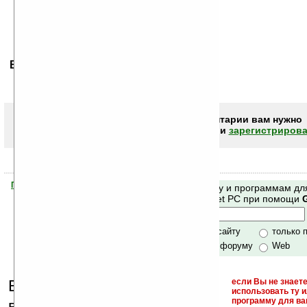
Ваше мнение будет первым.
Чтобы писать комментарии вам нужно
авторизоваться (войти)
или
зарегистрирова
Помогите Ладошкам стать лучше
Поиск по сайту и программам дл
своей поддержкой.
Mobile и Pocket PC при помощи
Хочешь футболку?
только по сайту
только 
по сайту и форуму
Web
Еще раз обращаем
если Вы не знаете
использовать ту 
кейгены,
программу для ва
внимание, что