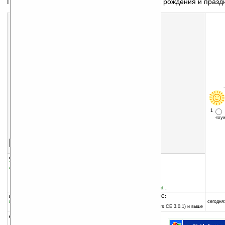
Программа для хранения информации о днях рождения и празд
1
«х
Скачать программу:
размер:
1410 Кб
скачать
программу
группы программы:
добавлена:
09.04.2005
Управление
обновлена:
01.12.2006
информацией
:
Информационные менеджеры
автор программы:
pocketWorks
www.pocketworks.info/
http://www.pocketworks.d...
программа:
совместима с Pocket PC:
шареварная
ARM процессор и выше
сегодня:
Pocket PC 2002 (Windows CE 3.0.1) и выше
описание: