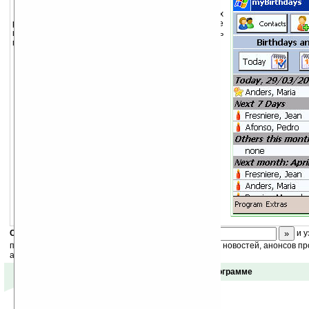
Программа для хранения информации о днях
рождения и праздниках. Также Вы можете
импортировать контакты из outlook и устанавливать
многочисленные напоминания.
Скоро
конкурс
с призами! Подпишитесь:
и у
получайте ежедневный или еженедельный дайджест новостей, анонсов пр
акций сайта на ваш почтовый ящик.
Отзывы о программе