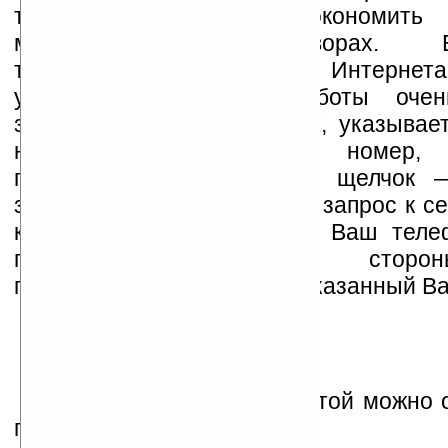
телефонов, получается экономит
международных разговорах. Ед
требование — наличие Интернет
устройстве. Принцип работы оч
запускаете утилиту nikotalk, указыва
номер телефона, затем номер, 
планируется вызов. Один щелчок 
заходит в Интернет, делает запрос к се
который перезванивает на Ваш теле
поднятия с Вашей сторон
переадресовывает вас на указанный В
Более подробно с утилитой можно 
перейдя по
этой ссылке
.