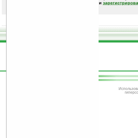
авторизоваться (войти)
или
зарегистрирова
поддержите
Ладошки
Использов
гиперс