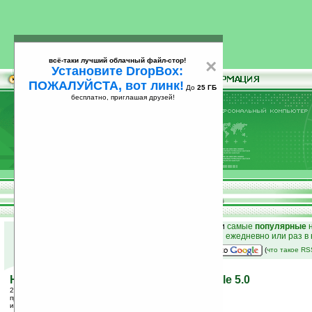
всё-таки лучший облачный файл-стор!
×
Установите DropBox:
ПОЖАЛУЙСТА, вот линк!
До
25 ГБ
бесплатно, приглашая друзей!
Установите
всё-таки лучший облачный файл-стор!
DropBox: ПОЖАЛУЙСТА, вот линк!
До
25
бесплатно, приглашая друзей!
ГБ
к началу раздела новостей
•
лучшие
новости
и
самые
популярные
н
простые
анонсы новостей
на email ежедневно или раз в
наш
на Google:
(
что такое R
Новая VoIP-утилита для Windows Mobile 5.0
28.04.2006 14:52
просмотров: сегодня 1, всего 3697
источник:
msmobiles.com