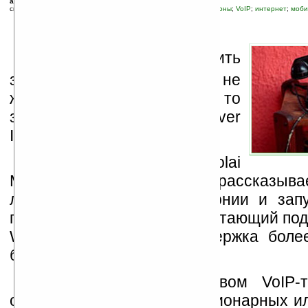
автор новости:
Дмитрий
связанные темы:
Pocket PC
;
Pocket PC Phone Edition, покетофоны
;
VoIP
;
интернет
;
моби
Е
сли вы любите звонить
заграницу, но при этом не
желаете переплачивать, то
звонки через VoIP (Voice over
IP) — специально для вас.
Николай Манек (Nikolai
Manek) из компании Nikotel рассказыва
лет на рынке VoIP-телефонии и зап
продукт для устройств, работающий по
Windows Mobile 5.0 (поддержка бол
будет реализована позже)».
При звонках посредством VoIP-
отличие от звонков со стационарных 