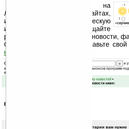
Устанавливайте линк на
- « 
Ладошки на своих сайтах,
1
изучайте коммерческую
«
скучно
информацию, посещайте
разделы сайта (форум, чат, новости, фа
Оцените эту новость и оставьте свой
ниже на странице
.
Скоро
конкурс
с призами! Подпишитесь:
и у
ежедневный или еженедельный дайджест новостей, анонсов программ под 
ваш почтовый ящик.
•
вернуться к списку новостей
•
Обсуждение этой новости ниже:
Ваше мнение будет первым.
Чтобы писать комментарии вам нужно