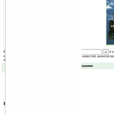
Фоновое изображение для
ZLauncher
.
Скоро
конкурс
с призами! Подпишитесь:
и у
получайте ежедневный или еженедельный дайджест новостей, анонсов пр
акций сайта на ваш почтовый ящик.
Отзывы о программе
Ваше мнение будет первым.