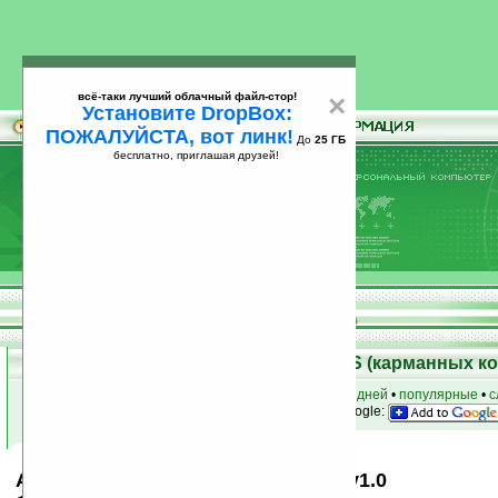
всё-таки лучший облачный файл-стор!
×
Установите DropBox:
ПОЖАЛУЙСТА, вот линк!
До
25 ГБ
бесплатно, приглашая друзей!
Установите
всё-таки лучший облачный файл-стор!
DropBox: ПОЖАЛУЙСТА, вот линк!
До
25
бесплатно, приглашая друзей!
ГБ
Скачать программы для Palm OS (карманных к
к началу раздела
•
за сегодня
•
за 3 дня
•
за 7 дней
•
популярные
•
с
анонсы программ на email
• наш
на Google:
Astronaut Zlauncher backgrounds v1.0