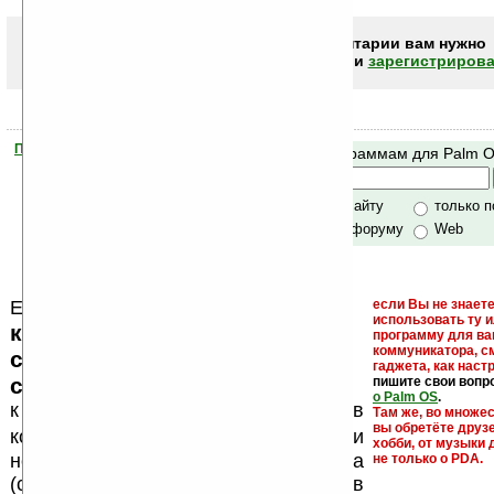
Чтобы писать комментарии вам нужно
авторизоваться (войти)
или
зарегистрирова
Помогите Ладошкам стать лучше
Поиск по программам для Palm 
своей поддержкой.
Хочешь футболку?
только по сайту
только 
по сайту и форуму
Web
Еще раз обращаем внимание, что
если Вы не знаете
использовать ту 
кейгены, кряки - лекарства,
программу для ва
коммуникатора, с
серийные номера, ключи и
гаджета, как настр
ссылки на варезные сайты
пишите свои вопр
о Palm OS
.
к публикации на нашем сайте в
Там же, во множе
вы обретёте друз
запрещены
комментариях
, как и
хобби, от музыки 
несанкционированная реклама
не только о PDA.
(спам). Мы поддерживаем авторов