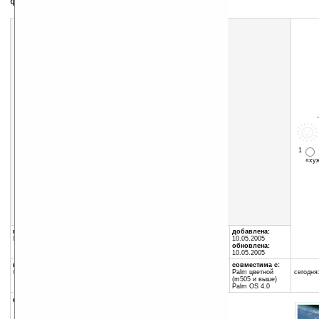
Фоновое изображение для Zlauncher
Скачать программу:
размер:
467 Кб
скачать
Astronaut.zip
1
«х
группы программы:
автор программы:
добавлена:
Графика
:
разное
Jeff Rausch
10.05.2005
обновлена:
10.05.2005
программа:
совместима с:
бесплатная
Palm цветной
сегодня:
(m505 и выше)
Palm OS 4.0
описание: