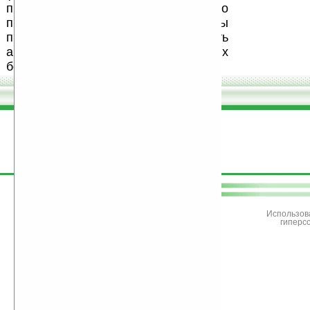
программ и развитие легального
программного обеспечения. Также мы
призываем Вас поддерживать
авторов, особенно создающих
бесплатные (freeware) программы.
поддержите
Ладошки
Использов
гиперс