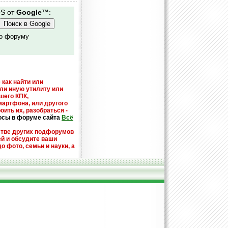
OS от
Google™
:
по форуму
 как найти или
или иную утилиту или
шего КПК,
мартфона, или другого
оить их, разобраться -
осы в форуме сайта
Всё
стве других подфорумов
ей и обсудите ваши
до фото, семьи и науки, а