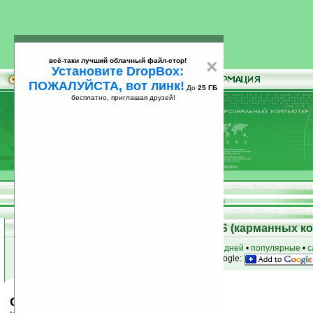
всё-таки лучший облачный файл-стор!
×
Установите DropBox:
ПОЖАЛУЙСТА, вот линк!
До
25 ГБ
бесплатно, приглашая друзей!
Установите
всё-таки лучший облачный файл-стор!
DropBox: ПОЖАЛУЙСТА, вот линк!
До
25
бесплатно, приглашая друзей!
ГБ
Скачать программы для Palm OS (карманных к
к началу раздела
•
за сегодня
•
за 3 дня
•
за 7 дней
•
популярные
•
с
анонсы программ на email
• наш
на Google:
Converter Deluxe v2.26