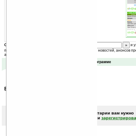
Скоро
конкурс
с призами! Подпишитесь:
и у
получайте ежедневный или еженедельный дайджест новостей, анонсов пр
акций сайта на ваш почтовый ящик.
Отзывы о программе
Ваше мнение будет первым.
Чтобы писать комментарии вам нужно
авторизоваться (войти)
или
зарегистрирова