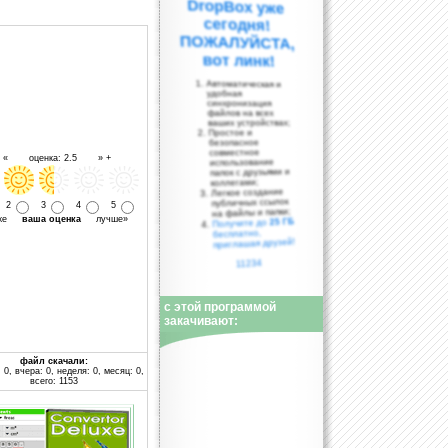
вот линк!
Автоматическая и
удобная
синхронизация
файлов на всех
ваших устройствах;
Простое и
безопасное
совместное
- « оценка: 2.5 » +
использование
папок с друзьями и
коллегами;
Легкое создание
публичных ссылок
2
3
4
5
на файлы и папки;
уже
ваша оценка
лучше»
25 ГБ
Получите до
бесплатно,
приглашая друзей!
11234
с этой программой
закачивают:
файл скачали:
 0, вчера: 0, неделя: 0, месяц: 0,
всего: 1153