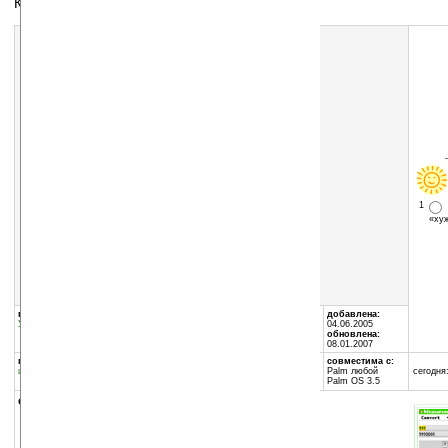
Конвертер различных величин
1
«х
Скачать программу:
размер:
84 Кб
скачать
ConvertDeluxe_2_26_PalmGear.zip
группы программы:
автор программы:
добавлена:
Утилиты
:
Калькуляторы
Deluxeware
04.06.2005
//www.deluxeware
обновлена:
support@deluxeware.com
08.01.2007
программа:
совместима с:
шареварная
Palm любой
сегодня:
Palm OS 3.5
описание:
Конвертер различных величин.