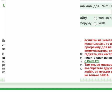
Помогите Ладошкам стать лучше
Поиск по программам для Palm 
своей поддержкой.
Хочешь футболку?
только по сайту
только 
по сайту и форуму
Web
кейгены, кряки -
если Вы не знаете
Еще раз обращаем внимание, что
использовать ту 
лекарства, серийные номера, ключи и
программу для ва
ссылки на варезные сайты
коммуникатора, с
к публикации на нашем сайте в комментариях
гаджета, как настр
запрещены
пишите свои вопр
, как и несанкционированная реклама
о Palm OS
.
(спам). Мы поддерживаем авторов программ и
Там же, во множе
развитие легального программного обеспечения. Также
вы обретёте друз
мы призываем Вас поддерживать авторов, особенно
хобби, от музыки 
создающих бесплатные (freeware) программы.
не только о PDA.