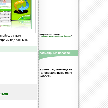
а вы знаете, что есть:
знайте, а также
-
рейтинг-каталог сайтов
Ладошек
?
ограмм под ваш КПК,
популярные новости:
в этом разделе еще не
голосовали ни за одну
новость...
ться