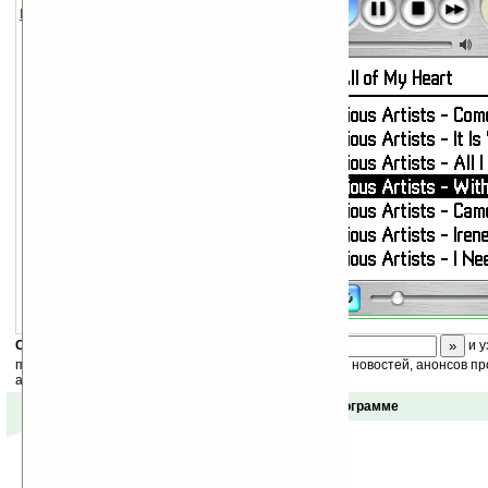
Player
.
Скоро
конкурс
с призами! Подпишитесь:
и у
получайте ежедневный или еженедельный дайджест новостей, анонсов пр
акций сайта на ваш почтовый ящик.
Отзывы о программе