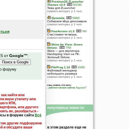
Premium20 ZLauncher
Themes v2.0
5015Кб
Тема для ZLauncher
совпал интерес у 1 чел.
Dynomite
568Кб
Собираем яйца динозавров
совпал интерес у 1 чел.
ться
FourAcross v1.0
7Кб
Счастливая четверка.
совпал интерес у 1 чел.
Skins for Visor. Green
Deluxe.
77Кб
Skins — для эмулятора
Handspring Visor на ПК.
OS от
Google™
:
Зеленый Deluxe.
совпал интерес у 1 чел.
FileProg 1.14
102Кб
по форуму
Файловый менеджер
небольшого размера
совпал интерес у 1 чел.
а вы знаете, что есть:
-
рейтинг-каталог сайтов
Ладошек
?
 как найти или
или иную утилиту или
шего КПК,
мартфона, или другого
популярные новости:
оить их, разобраться -
осы в форуме сайта
Всё
стве других подфорумов
ей и обсудите ваши
в этом разделе еще не