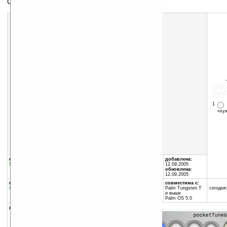
Скин для Pocket Tunes MP3 Player
1
«х
Скачать программу:
размер:
30 Кб
скачать
iTunes3_13m.zip
группы программы:
автор программы:
добавлена:
Графика
:
разное
Lance Wehrung
12.09.2005
обновлена:
12.09.2005
программа:
совместима с:
бесплатная
Palm Tungsten T
сегодня:
и выше
Palm OS 5.0
описание:
Скин для
Pocket Tunes MP3