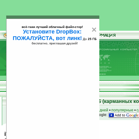
всё-таки лучший облачный файл-стор!
×
Установите DropBox:
ПОЖАЛУЙСТА, вот линк!
До
25 ГБ
бесплатно, приглашая друзей!
Установите
всё-таки лучший облачный файл-стор!
DropBox: ПОЖАЛУЙСТА, вот линк!
До
25
бесплатно, приглашая друзей!
ГБ
Скачать программы для Palm OS (карманных к
к началу раздела
•
за сегодня
•
за 3 дня
•
за 7 дней
•
популярные
•
с
анонсы программ на email
• наш
на Google:
iTunes 3 Skin (Modified) v1.3m