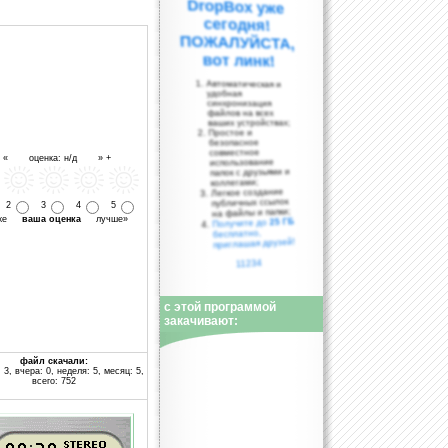
вот линк!
Автоматическая и
удобная
синхронизация
файлов на всех
ваших устройствах;
Простое и
безопасное
совместное
- « оценка: н/д » +
использование
папок с друзьями и
коллегами;
Легкое создание
публичных ссылок
2
3
4
5
на файлы и папки;
уже
ваша оценка
лучше»
25 ГБ
Получите до
бесплатно,
приглашая друзей!
11234
с этой программой
закачивают:
файл скачали:
 3, вчера: 0, неделя: 5, месяц: 5,
всего: 752