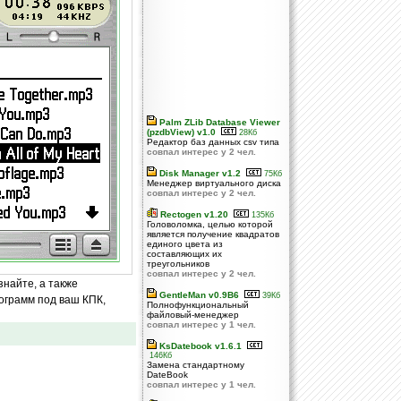
Palm ZLib Database Viewer
(pzdbView) v1.0
28Кб
Редактор баз данных csv типа
совпал интерес у 2 чел.
Disk Manager v1.2
75Кб
Менеджер виртуального диска
совпал интерес у 2 чел.
Rectogen v1.20
135Кб
Головоломка, целью которой
является получение квадратов
единого цвета из
составляющих их
треугольников
совпал интерес у 2 чел.
знайте, а также
GentleMan v0.9B6
39Кб
ограмм под ваш КПК,
Полнофункциональный
файловый-менеджер
совпал интерес у 1 чел.
KsDatebook v1.6.1
146Кб
Замена стандартному
DateBook
совпал интерес у 1 чел.