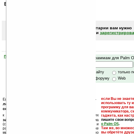
Ваше мнение будет первым.
Чтобы писать комментарии вам нужно
авторизоваться (войти)
или
зарегистрирова
Помогите Ладошкам стать лучше
Поиск по программам для Palm 
своей поддержкой.
Хочешь футболку?
только по сайту
только 
по сайту и форуму
Web
кейгены, кряки -
если Вы не знаете
Еще раз обращаем внимание, что
использовать ту 
лекарства, серийные номера, ключи и
программу для ва
ссылки на варезные сайты
коммуникатора, с
к публикации на нашем сайте в комментариях
гаджета, как настр
запрещены
пишите свои вопр
, как и несанкционированная реклама
о Palm OS
.
(спам). Мы поддерживаем авторов программ и
Там же, во множе
развитие легального программного обеспечения. Также
вы обретёте друз
мы призываем Вас поддерживать авторов, особенно