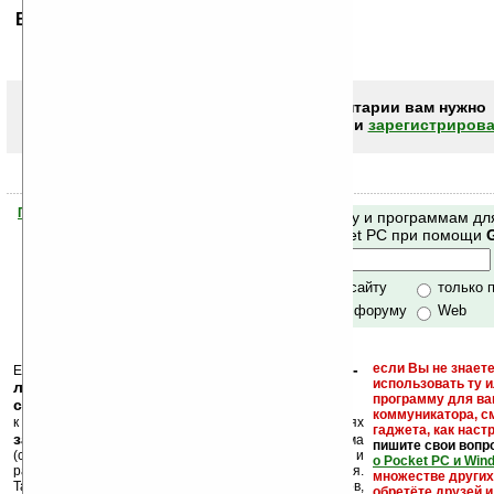
Ваше мнение будет первым.
Чтобы писать комментарии вам нужно
авторизоваться (войти)
или
зарегистрирова
Помогите Ладошкам стать лучше
Поиск по сайту и программам дл
своей поддержкой.
Mobile и Pocket PC при помощи
Хочешь футболку?
только по сайту
только 
по сайту и форуму
Web
кейгены, кряки -
если Вы не знаете
Еще раз обращаем внимание, что
использовать ту 
лекарства, серийные номера, ключи и
программу для ва
ссылки на варезные сайты
коммуникатора, с
к публикации на нашем сайте в комментариях
гаджета, как настр
запрещены
, как и несанкционированная реклама
пишите свои вопр
(спам). Мы поддерживаем авторов программ и
о Pocket PC и Win
развитие легального программного обеспечения.
множестве други
Также мы призываем Вас поддерживать авторов,
обретёте друзей и