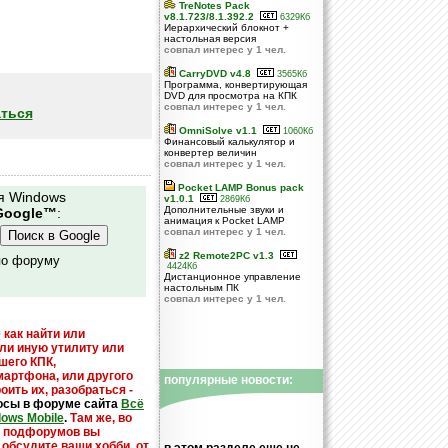
TreNotes Pack
v8.1.723/8.1.392.2
6329Кб
Иерархический блокнот +
настольная версия
совпал интерес у 1 чел.
CarryDVD v4.8
3565Кб
Программа, конвертирующая
DVD для просмотра на КПК
совпал интерес у 1 чел.
ться
OmniSolve v1.1
1060Кб
Финансовый калькулятор и
конвертер величин
совпал интерес у 1 чел.
Pocket LAMP Bonus pack
я Windows
v1.0.1
2869Кб
Дополнительные звуки и
Google™
:
анимация к Pocket LAMP
совпал интерес у 1 чел.
z2 Remote2PC v1.3
по форуму
4424Кб
Дистанционное управление
настольным ПК
совпал интерес у 1 чел.
 как найти или
или иную утилиту или
шего КПК,
мартфона, или другого
популярные новости:
оить их, разобраться -
осы в форуме сайта
Всё
dows Mobile
.
Там же, во
х подфорумов вы
 обсудите ваши хобби, от