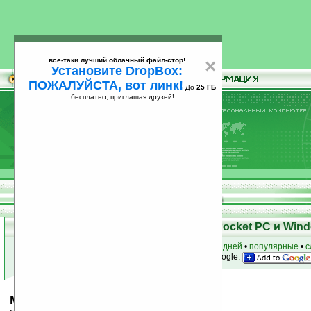
всё-таки лучший облачный файл-стор!
×
Установите DropBox:
ПОЖАЛУЙСТА, вот линк!
До
25 ГБ
бесплатно, приглашая друзей!
Установите
всё-таки лучший облачный файл-стор!
DropBox: ПОЖАЛУЙСТА, вот линк!
До
25
бесплатно, приглашая друзей!
ГБ
Скачать программы для КПК Pocket PC и Wind
к началу раздела
•
за сегодня
•
за 3 дня
•
за 7 дней
•
популярные
•
с
анонсы программ на email
• наш
на Google:
Mole Position v1.0