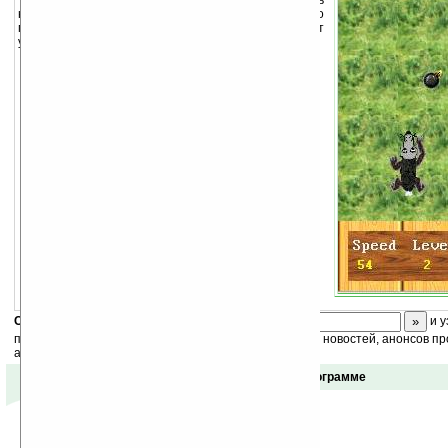
В этой игре Вашему герою нужно развивать
наибольшую скорость для того чтобы выжить. По
пути движения нужно собирать флажки (они дают
ускорение) и избегать ловушек.
Скоро
конкурс
с призами! Подпишитесь:
и у
получайте ежедневный или еженедельный дайджест новостей, анонсов пр
акций сайта на ваш почтовый ящик.
Отзывы о программе