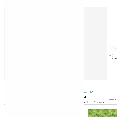
Бег на выживание
1
«х
Скачать программу:
размер:
560 Кб
скачать
программу
группы программы:
добавлена:
14.07.2005
Игры
:
Аркада
обновлена:
15.07.2005
автор программы:
J & B Scheffler Development, LLC
программа:
совместима с Pocket PC:
шареварная
ARM процессор и выше
сегодня:
Pocket PC 2002 (Windows CE 3.0.1) и выше
описание: