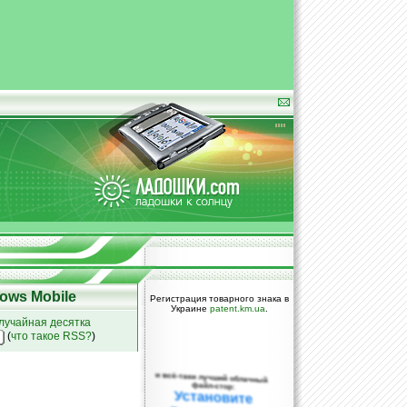
ows Mobile
Регистрация товарного знака в
Украине
patent.km.ua
.
лучайная десятка
(
что такое RSS?
)
и всё-таки лучший облачный
файл-стор:
Установите
DropBox уже
сегодня!
ПОЖАЛУЙСТА,