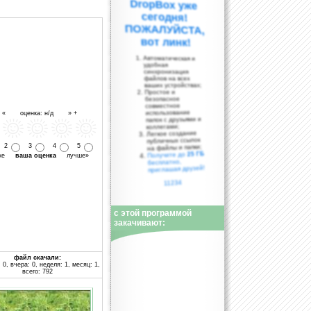
вот линк!
Автоматическая и
удобная
синхронизация
файлов на всех
ваших устройствах;
Простое и
безопасное
совместное
использование
- « оценка: н/д » +
папок с друзьями и
коллегами;
Легкое создание
публичных ссылок
2
3
4
5
на файлы и папки;
25 ГБ
Получите до
уже
ваша оценка
лучше»
бесплатно,
приглашая друзей!
11234
с этой программой
закачивают:
файл скачали:
 0, вчера: 0, неделя: 1, месяц: 1,
всего: 792