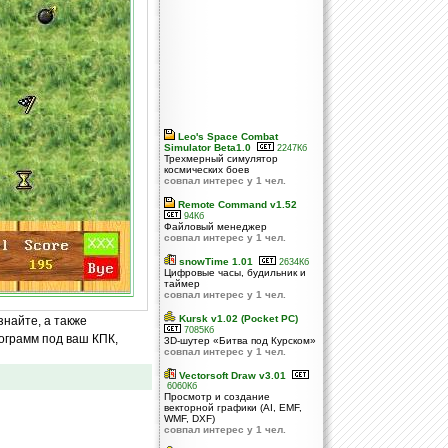
Leo's Space Combat
Simulator Beta1.0
2247Кб
Трехмерный симулятор
космических боев
совпал интерес у 1 чел.
Remote Command v1.52
94Кб
Файловый менеджер
совпал интерес у 1 чел.
snowTime 1.01
2634Кб
Цифровые часы, будильник и
таймер
совпал интерес у 1 чел.
Kursk v1.02 (Pocket PC)
знайте, а также
7085Кб
ограмм под ваш КПК,
3D-шутер «Битва под Курском»
совпал интерес у 1 чел.
Vectorsoft Draw v3.01
6060Кб
Просмотр и создание
векторной графики (AI, EMF,
WMF, DXF)
совпал интерес у 1 чел.