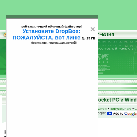
всё-таки лучший облачный файл-стор!
×
Установите DropBox:
ПОЖАЛУЙСТА, вот линк!
До
25 ГБ
бесплатно, приглашая друзей!
Установите
всё-таки лучший облачный файл-стор!
DropBox: ПОЖАЛУЙСТА, вот линк!
До
25
бесплатно, приглашая друзей!
ГБ
Скачать программы для КПК Pocket PC и Wind
к началу раздела
•
за сегодня
•
за 3 дня
•
за 7 дней
•
популярные
•
с
анонсы программ на email
• наш
на Google:
Halle