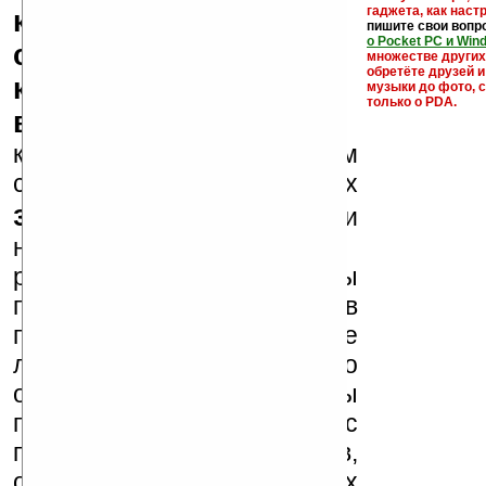
гаджета, как настр
кряки - лекарства,
пишите свои вопр
о Pocket PC и Win
серийные номера,
множестве други
обретёте друзей и
ключи и ссылки на
музыки до фото, с
только о PDA.
варезные сайты
к публикации на нашем
сайте в комментариях
запрещены
, как и
несанкционированная
реклама (спам). Мы
поддерживаем авторов
программ и развитие
легального программного
обеспечения. Также мы
призываем Вас
поддерживать авторов,
особенно создающих