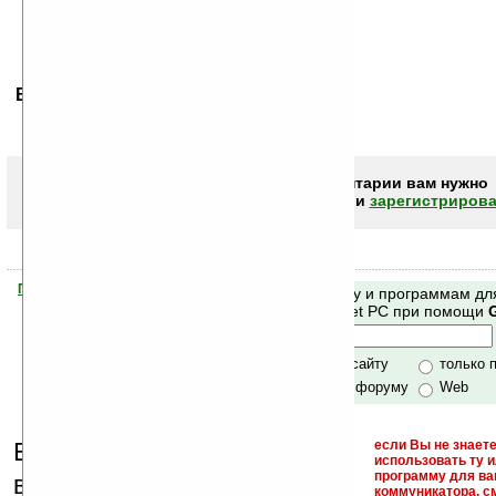
Ваше мнение будет первым.
Чтобы писать комментарии вам нужно
авторизоваться (войти)
или
зарегистрирова
Помогите Ладошкам стать лучше
Поиск по сайту и программам дл
своей поддержкой.
Mobile и Pocket PC при помощи
Хочешь футболку?
только по сайту
только 
по сайту и форуму
Web
Еще раз обращаем
если Вы не знаете
использовать ту 
кейгены,
программу для ва
внимание, что
коммуникатора, с