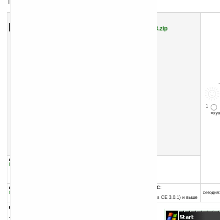
Тема для экрана Today
Скачать программу:
размер:
103 Кб
скачать
/files/themes/0000012938.zip
1
«х
группы программы:
добавлена:
19.07.2005
Графика
:
Темы для Today
обновлена:
20.07.2005
автор программы:
z77
программа:
совместима с Pocket PC:
бесплатная
ARM процессор и выше
сегодня:
Pocket PC 2002 (Windows CE 3.0.1) и выше
описание:
Тема для экрана Today.