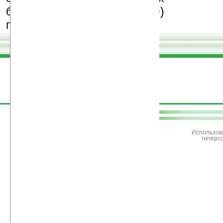
бесплатные (freeware)
программы.
поддержите
Ладошки
Использов
гиперс