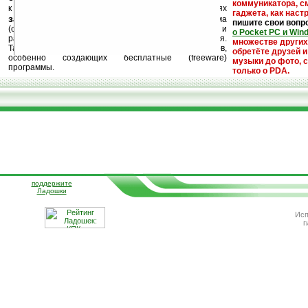
коммуникатора, с
к публикации на нашем сайте в комментариях
гаджета, как настр
запрещены
, как и несанкционированная реклама
пишите свои вопр
(спам). Мы поддерживаем авторов программ и
о Pocket PC и Win
развитие легального программного обеспечения.
множестве други
Также мы призываем Вас поддерживать авторов,
обретёте друзей и
особенно создающих бесплатные (freeware)
музыки до фото, с
программы.
только о PDA.
поддержите
Ладошки
Исп
г