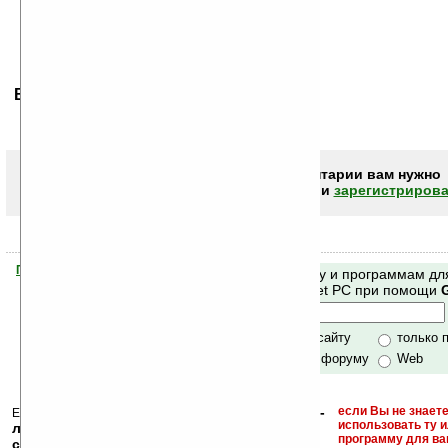
Ваше мнение будет первым.
Чтобы писать комментарии вам нужно
авторизоваться (войти)
или
зарегистрирова
Помогите Ладошкам стать лучше
Поиск по сайту и программам дл
своей поддержкой.
Mobile и Pocket PC при помощи
Хочешь футболку?
только по сайту
только 
по сайту и форуму
Web
кейгены, кряки -
если Вы не знаете
Еще раз обращаем внимание, что
использовать ту 
лекарства, серийные номера, ключи и
программу для ва
ссылки на варезные сайты