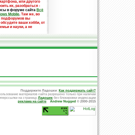
мартфона, или другого
оить их, разобраться -
осы в форуме сайта
Всё
dows Mobile
.
Там же, во
х подфорумов вы
 обсудите ваши хобби, от
емьи и науки, а не
Поддержите Ладошки
:
Как поддержать сайт?
ользование материалов сайта разрешено только при наличии
иперссылки на страницу
Ладошек
без блокировки индексации
реклама на сайте
Andrew Nugged
© 2000-2015