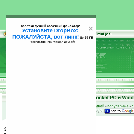
всё-таки лучший облачный файл-стор!
×
Установите DropBox:
ПОЖАЛУЙСТА, вот линк!
До
25 ГБ
бесплатно, приглашая друзей!
Установите
всё-таки лучший облачный файл-стор!
DropBox: ПОЖАЛУЙСТА, вот линк!
До
25
бесплатно, приглашая друзей!
ГБ
Скачать программы для КПК Pocket PC и Wind
к началу раздела
•
за сегодня
•
за 3 дня
•
за 7 дней
•
популярные
•
с
анонсы программ на email
• наш
на Google:
Still Dreaming