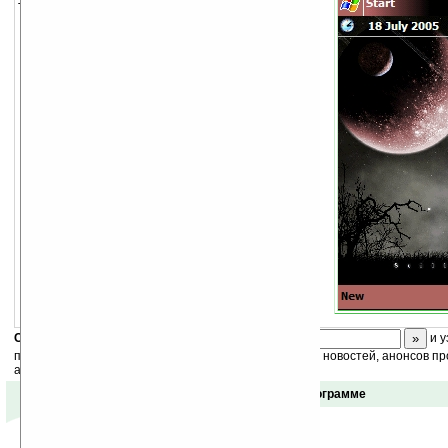
Тема для экрана Today.
Скоро
конкурс
с призами! Подпишитесь:
и у
получайте ежедневный или еженедельный дайджест новостей, анонсов пр
акций сайта на ваш почтовый ящик.
Отзывы о программе