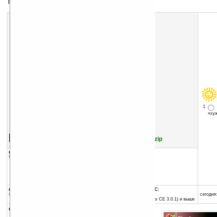
Тема для экрана Today
1
«х
Скачать программу:
размер:
66 Кб
скачать
/files/themes/0000012910.zip
группы программы:
добавлена:
22.07.2005
Графика
:
Темы для Today
обновлена:
22.07.2005
автор программы:
Mihai Bunga
www.mypda-themes.net
n/a
программа:
совместима с Pocket PC:
бесплатная
ARM процессор и выше
сегодня:
Pocket PC 2002 (Windows CE 3.0.1) и выше
описание: