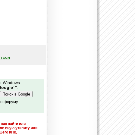
ться
я Windows
Google™
:
по форуму
 как найти или
или иную утилиту или
шего КПК,