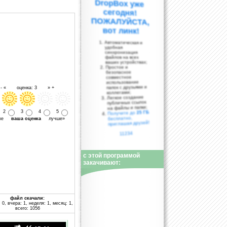
вот линк!
Автоматическая и
удобная
синхронизация
файлов на всех
ваших устройствах;
Простое и
безопасное
совместное
использование
папок с друзьями и
- « оценка: 3 » +
коллегами;
Легкое создание
публичных ссылок
на файлы и папки;
2
3
4
5
25 ГБ
Получите до
бесплатно,
уже
ваша оценка
лучше»
приглашая друзей!
11234
с этой программой
закачивают:
файл скачали:
 0, вчера: 1, неделя: 1, месяц: 1,
всего: 1056