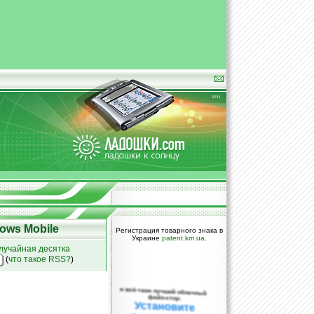
ows Mobile
Регистрация товарного знака в
Украине
patent.km.ua
.
лучайная десятка
(
что такое RSS?
)
и всё-таки лучший облачный
файл-стор:
Установите
DropBox уже
сегодня!
ПОЖАЛУЙСТА,