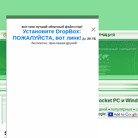
всё-таки лучший облачный файл-стор!
×
Установите DropBox:
ПОЖАЛУЙСТА, вот линк!
До
25 ГБ
бесплатно, приглашая друзей!
Установите
всё-таки лучший облачный файл-стор!
DropBox: ПОЖАЛУЙСТА, вот линк!
До
25
бесплатно, приглашая друзей!
ГБ
Скачать программы для КПК Pocket PC и Wind
к началу раздела
•
за сегодня
•
за 3 дня
•
за 7 дней
•
популярные
•
с
анонсы программ на email
• наш
на Google:
Smiling Bubbles v1.35