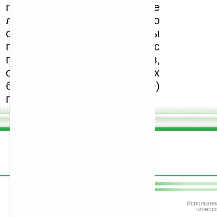
программ и развитие
легального программного
обеспечения. Также мы
призываем Вас
поддерживать авторов,
особенно создающих
бесплатные (freeware)
программы.
поддержите
Ладошки
Использов
гиперс