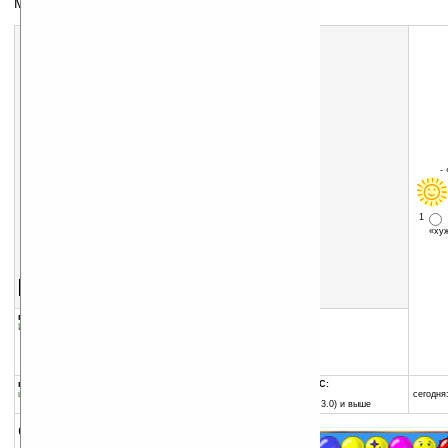
Мистер Смайл
-
1
«х
Скачать программу:
размер:
1150 Кб
скачать
программу
группы программы:
добавлена:
20.09.2005
Игры
:
прочее
обновлена:
29.11.2007
автор программы:
Absolutist
absolutist.com/
программа:
совместима с Pocket PC:
шареварная
ARM процессор
сегодня:
Pocket PC (Windows CE 3.0) и выше
описание: