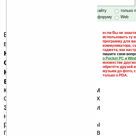
Хочешь футболку?
только по сайту
только 
по сайту и форуму
Web
Еще раз обращаем
если Вы не знаете
использовать ту 
кейгены,
программу для ва
внимание, что
коммуникатора, с
гаджета, как настр
кряки - лекарства,
пишите свои вопр
о Pocket PC и Win
серийные номера,
множестве други
обретёте друзей и
ключи и ссылки на
музыки до фото, с
только о PDA.
варезные сайты
к публикации на нашем
сайте в комментариях
запрещены
, как и
несанкционированная
реклама (спам). Мы
поддерживаем авторов