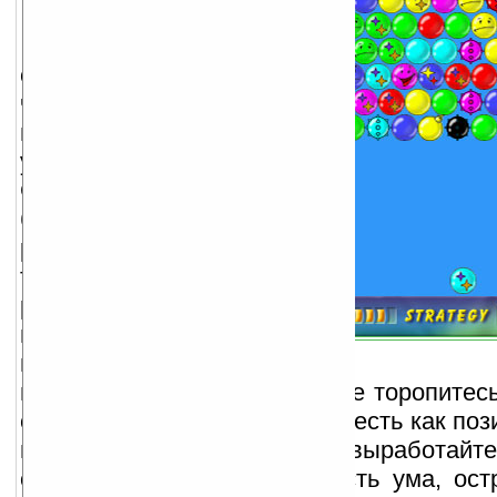
Предела
совершенству нет,
что в очередной раз
подтверждают нам
улыбчики! Мистер
Смайл не только
болтают и смеются,
развлекая вас, но и
также дают вам шанс
расшевелить мозги,
потому что они умные
и находчивые! Не
верите? Убедитесь сами!!! Не торопитес
сначала, кто есть кто (в игре есть как по
негативные герои) А затем выработайт
стратегию, используя гибкость ума, ост