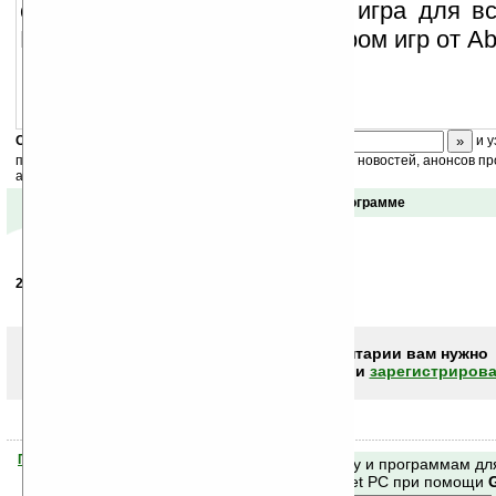
стратегические навыки. Эта игра для вс
Наслаждайтесь жизнью с миром игр от Abso
Скоро
конкурс
с призами! Подпишитесь:
и у
получайте ежедневный или еженедельный дайджест новостей, анонсов пр
акций сайта на ваш почтовый ящик.
Отзывы о программе
27.01.2007
-
skum
18:12
Качайте не пожалеете , позитивней игры нет :)
Чтобы писать комментарии вам нужно
авторизоваться (войти)
или
зарегистрирова
Помогите Ладошкам стать лучше
Поиск по сайту и программам дл
своей поддержкой.
Mobile и Pocket PC при помощи