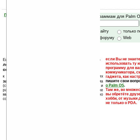
Помогите Ладошкам стать лучше
Поиск по программам для Palm 
своей поддержкой.
Хочешь футболку?
только по сайту
только 
по сайту и форуму
Web
кейгены, кряки -
если Вы не знаете
Еще раз обращаем внимание, что
использовать ту 
лекарства, серийные номера, ключи и
программу для ва
ссылки на варезные сайты
коммуникатора, с
к публикации на нашем сайте в комментариях
гаджета, как настр
запрещены
пишите свои вопр
, как и несанкционированная реклама
о Palm OS
.
(спам). Мы поддерживаем авторов программ и
Там же, во множе
развитие легального программного обеспечения. Также
вы обретёте друз
мы призываем Вас поддерживать авторов, особенно
хобби, от музыки 
создающих бесплатные (freeware) программы.
не только о PDA.