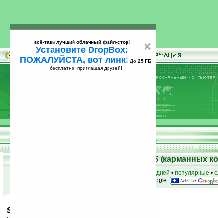
всё-таки лучший облачный файл-стор!
×
Установите DropBox:
ПОЖАЛУЙСТА, вот линк!
До
25 ГБ
бесплатно, приглашая друзей!
Установите
всё-таки лучший облачный файл-стор!
DropBox: ПОЖАЛУЙСТА, вот линк!
До
25
бесплатно, приглашая друзей!
ГБ
Скачать программы для Palm OS (карманных к
к началу раздела
•
за сегодня
•
за 3 дня
•
за 7 дней
•
популярные
•
с
анонсы программ на email
• наш
на Google:
Snails v2.6