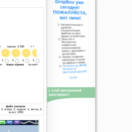
вот линк!
Автоматическая и
удобная
синхронизация
файлов на всех
ваших устройствах;
Простое и
безопасное
совместное
 « оценка: 4.588 » +
использование
папок с друзьями и
коллегами;
Легкое создание
публичных ссылок
2
3
4
5
на файлы и папки;
уже
ваша оценка
лучше»
25 ГБ
Получите до
бесплатно,
приглашая друзей!
11234
с этой программой
закачивают:
файл скачали:
 0, вчера: 0, неделя: 4, месяц: 6,
всего: 2858