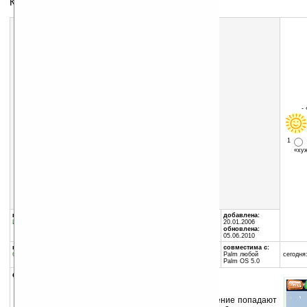
Клон игры «Worms»
-
1
«х
Скачать программу:
размер:
1999 Кб
скачать
Snails_320x320.zip
группы программы:
автор программы:
добавлена:
Игры
:
Аркада
PDAmill
20.01.2006
www.pdamill.com/
обновлена:
05.06.2010
программа:
совместима с:
бесплатная
Palm любой
сегодня:
Palm OS 5.0
описание:
Клон игры «Worms». Только в ваше распоряжение попадают