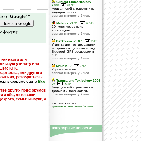
Clinical Endocrinology
2008
667Кб
Медицинский справочник по
эндокринологии
OS от
Google™
:
совпал интерес у 2 чел.
Meteors v1.21
635Кб
2D полет через поле
астероидов
по форуму
совпал интерес у 2 чел.
GPSTester v1.0.1
25Кб
Утилита для тестирования и
контроля соединения между
Bluetooth GPS-ресивером и
КПК
совпал интерес у 2 чел.
 как найти или
или иную утилиту или
Meuh v1.0
77Кб
шего КПК,
Коровье мычание
мартфона, или другого
совпал интерес у 2 чел.
оить их, разобраться -
Trauma and Toxicology 2008
осы в форуме сайта
Всё
v2
952Кб
Медицинский справочник по
стве других подфорумов
травмам и токсикологии
ей и обсудите ваши
совпал интерес у 2 чел.
до фото, семьи и науки, а
а вы знаете, что есть:
-
рейтинг-каталог сайтов
Ладошек
?
популярные новости: