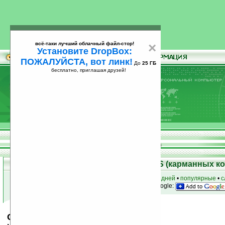
всё-таки лучший облачный файл-стор!
×
Установите DropBox:
ПОЖАЛУЙСТА, вот линк!
До
25 ГБ
бесплатно, приглашая друзей!
Установите
всё-таки лучший облачный файл-стор!
DropBox: ПОЖАЛУЙСТА, вот линк!
До
25
бесплатно, приглашая друзей!
ГБ
Скачать программы для Palm OS (карманных к
к началу раздела
•
за сегодня
•
за 3 дня
•
за 7 дней
•
популярные
•
с
анонсы программ на email
• наш
на Google:
Quickoffice Premier v7.6.4