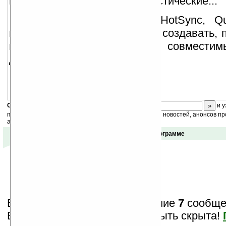
научные, финансовые, статистические...
Используя технологию HotSync, Qu
пользователям возможность создавать, 
и редактировать MS Word совместим
документы на вашем Palm.
Скоро
конкурс
с призами! Подпишитесь:
и у
получайте ежедневный или еженедельный дайджест новостей, анонсов пр
акций сайта на ваш почтовый ящик.
Отзывы о программе
Вам показаны только последние
7
сообщен
Важная информация может быть скрыта!