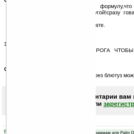
06.08.2005
- Ama
23:38
будте так любезны,подскажите формулу,что
значение с одного листа на другой!сразу го
«=лист!B2«не катит!
P.S.оставти варианты формул на чате.
СПОСИБО!!!!!
31.03.2007
-
manhamja
20:39
ЕСТЬ У КОГО ПО МОШНЕЙ ПРОГА ЧТОБЫ
РАБОТАЛО
01.06.2007
-
Лёлик
00:21
Кто зннает как установить прогу через блютуз мо
Чтобы писать комментарии вам
авторизоваться (войти)
или
зарегист
Помогите Ладошкам стать лучше
Поиск по программам для Palm 