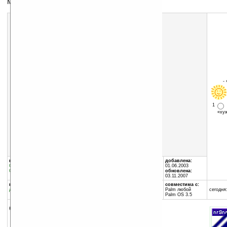
Мощнейший офисный пакет
-
1
«х
Скачать программу:
размер:
17212 Кб
скачать
Quickoffice_Premier_v7.6.4.exe
группы программы:
автор программы:
добавлена:
Офис
:
Финансы
Cutting Edge Software, Inc
01.06.2003
Офис
:
Электронные таблицы
www.cesinc.com
обновлена:
03.11.2007
программа:
совместима с:
демоверсия
Palm любой
сегодня:
Palm OS 3.5
описание: