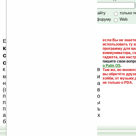
своей поддержкой.
Хочешь футболку?
только по сайту
только 
по сайту и форуму
Web
Еще раз обращаем внимание, что
если Вы не знаете
использовать ту 
кейгены, кряки - лекарства,
программу для ва
коммуникатора, с
серийные номера, ключи и
гаджета, как настр
ссылки на варезные сайты
пишите свои вопр
о Palm OS
.
к публикации на нашем сайте в
Там же, во множе
вы обретёте друз
запрещены
комментариях
, как и
хобби, от музыки 
несанкционированная реклама
не только о PDA.
(спам). Мы поддерживаем авторов
программ и развитие легального
программного обеспечения. Также мы
призываем Вас поддерживать
авторов, особенно создающих
бесплатные (freeware) программы.