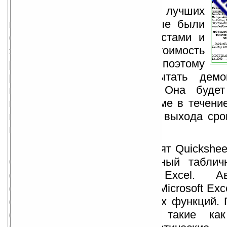
Пожалуй это одна из лучших
программ для палм, которые были
созданы для работы с текстами и
электронными таблицами. Стоимость
регистрации — 39.95$, поэтому
рекомендую сначала испытать демо
версию этой программы. Она будет
полнофункциональном режиме в течение
момента установки, а после выхода сро
перестанет работать.
В пакет Quick Office входят Quickshee
Quickpoint. Quicksheet мощный табли
совместимый с MS Excel. Авто
синхронизация с таблицами Microsoft Exc
себя более 60-ти встроенных функций.
форматы редактирования такие как