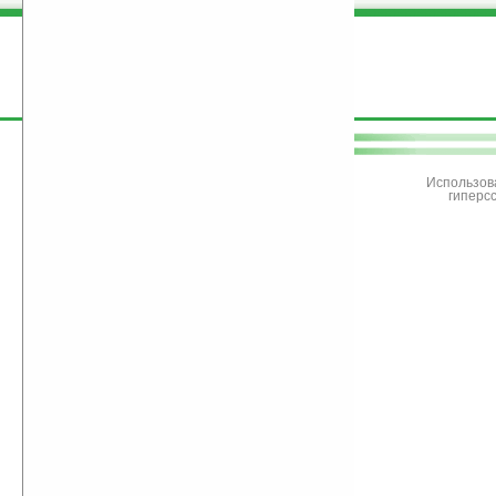
поддержите
Ладошки
Использов
гиперс