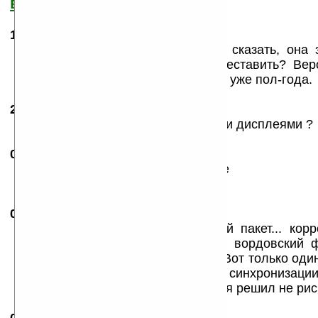
все?
14.12.2004
- Иринв
07:52
Попробуем... А кто-нибудь может сказать, она 
точно, или ее можно заново переставить? Вер
переставляется. Так и живем с ней уже пол-года.
24.02.2005
- sergg
17:17
Она только для Палмов с цветными дисплеями ?
06.06.2005
-
nnn
13:05
хотелось бы приобрести Quickoffice
ссылки не нашел
08.07.2005
- Игорь
21:20
Ставил я её себе!!! Да, отличный пакет... кор
русским языком через hotsync(но, вордовский 
памяти прочитал кракозябрами)... Вот только оди
меня снести это всё: во время синхронизаци
SheetToGo... исчез и всё... больше я решил не рис