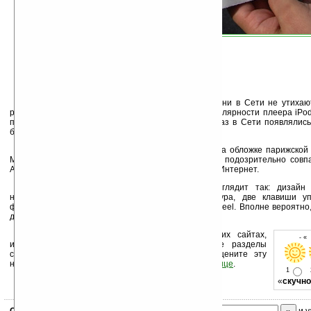
На протяжении довольно длительного времени в Сети не утихают
разрабатывает телефон iPhone, как следствие популярности плеера iPo
проскакивали в
новостях на Ладошках
, также не раз в Сети появляли
будущего телефона.
И вот iPhone снова показался, на этот раз на обложке парижской
Minutes, на обложке которой и появился телефон, подозрительно совп
Apple Expo Paris. Обложка газеты сразу же попала в Интернет.
Устройство, изображенное на обложке, выглядит так: дизайн
напоминают iPod, добавлена цифровая клавиатура, две клавиши у
фирменное iPod’овское колесо управления Click Wheel. Вполне вероятно,
для карты памяти.
Устанавливайте линк на Ладошки на своих сайтах,
- «
изучайте коммерческую информацию, посещайте разделы
сайта (форум, чат, новости, файлы, прочие). Оцените эту
новость и оставьте свой комментарий
ниже на странице
.
1
«
скучно
Скоро
конкурс
с призами! Подпишитесь:
и у