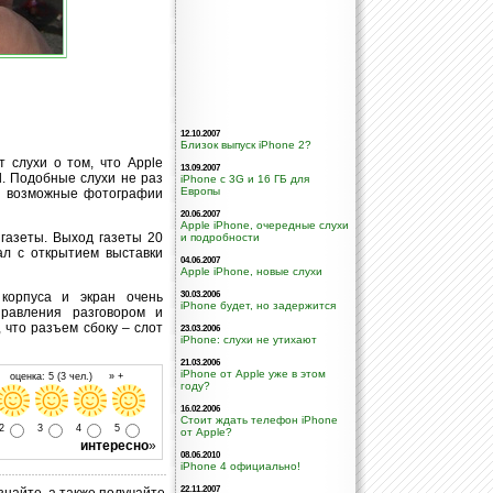
12.10.2007
Близок выпуск iPhone 2?
 слухи о том, что Apple
13.09.2007
d. Подобные слухи не раз
iPhone c 3G и 16 ГБ для
Европы
сь возможные фотографии
20.06.2007
Apple iPhone, очередные слухи
 газеты. Выход газеты 20
и подробности
ал с открытием выставки
04.06.2007
Apple iPhone, новые слухи
 корпуса и экран очень
30.03.2006
iPhone будет, но задержится
правления разговором и
 что разъем сбоку – слот
23.03.2006
iPhone: слухи не утихают
21.03.2006
iPhone от Apple уже в этом
 оценка: 5 (3 чел.) » +
году?
16.02.2006
Стоит ждать телефон iPhone
2
3
4
5
от Apple?
интересно
»
08.06.2010
iPhone 4 официально!
22.11.2007
знайте, а также получайте