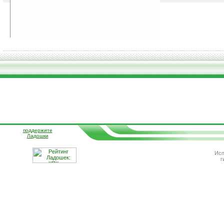
поддержите
Ладошки
Исп
г