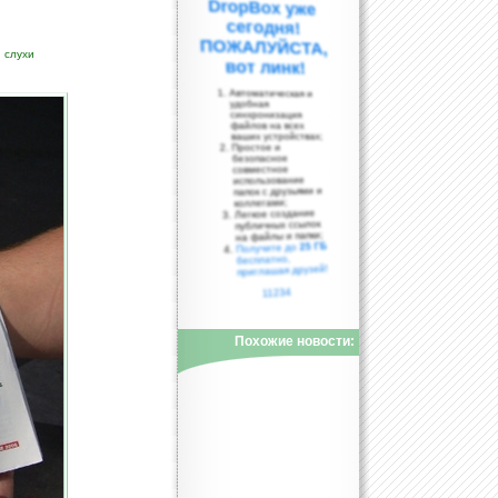
;
слухи
вот линк!
Автоматическая и
удобная
синхронизация
файлов на всех
ваших устройствах;
Простое и
безопасное
совместное
использование
папок с друзьями и
коллегами;
Легкое создание
публичных ссылок
на файлы и папки;
25 ГБ
Получите до
бесплатно,
приглашая друзей!
11234
Похожие новости: