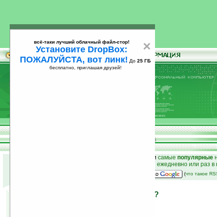
всё-таки лучший облачный файл-стор!
×
Установите DropBox:
ПОЖАЛУЙСТА, вот линк!
До
25 ГБ
бесплатно, приглашая друзей!
Установите
всё-таки лучший облачный файл-стор!
DropBox: ПОЖАЛУЙСТА, вот линк!
До
25
бесплатно, приглашая друзей!
ГБ
к началу раздела новостей
•
лучшие
новости
и
самые
популярные
н
простые
анонсы новостей
на email ежедневно или раз в
наш
на Google:
(
что такое R
iPhone замечен в Париже?
18.09.2006 15:02
просмотров: сегодня 1, всего 2979
источник:
www.reghardware.co.uk