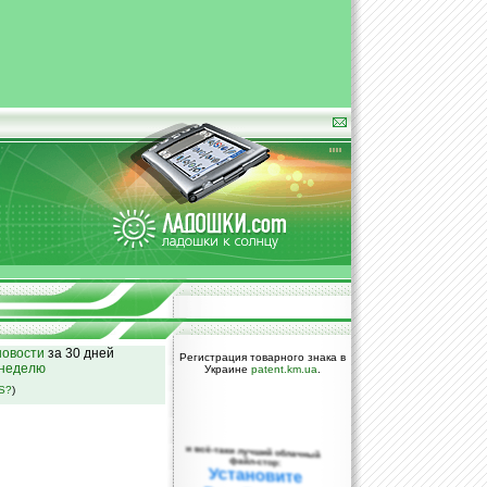
овости
за 30 дней
Регистрация товарного знака в
 неделю
Украине
patent.km.ua
.
SS?
)
и всё-таки лучший облачный
файл-стор:
Установите
DropBox уже
сегодня!
ПОЖАЛУЙСТА,