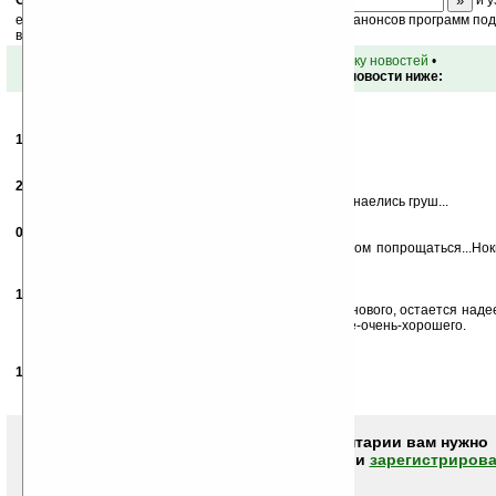
ежедневный или еженедельный дайджест новостей, анонсов программ под 
ваш почтовый ящик.
•
вернуться к списку новостей
•
Обсуждение этой новости ниже:
18.09.2006
-
Марат
15:43
Дожить бы..
20.09.2006
- nugged
00:23
чето долго яблочники с нами дражнятся... мы уже и наелись груш...
02.11.2006
-
Vitorgan
13:30
рот наоборот!от такой красоты можно и с рассудком попрощаться...Нок
изменил тебе!
19.03.2007
-
As
15:06
Не знаю, плеер есть плеер. Они не внесли ничего нового, остается надее
телефон, а не будет помесью всего-по-немножку-не-очень-хорошего.
Nokia.
11.04.2007
- Игорь
18:16
http://www.apple.com/iphone
Чтобы писать комментарии вам нужно
авторизоваться (войти)
или
зарегистрирова