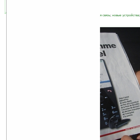
автор новости:
undsoft
связанные темы:
Apple
;
iPhone
;
мобильная связь
;
новые устройства