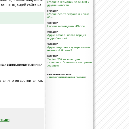
iPhone в Германии за $1480 и
ваш КПК, акций сайта на
другие новости
07.09.2007
iPhone без телефона и новые
iPod
10.07.2007
Европа в ожидании iPhone
19.06.2007
Apple iPhone, новая порция
подробностей
15.03.2007
Apple поделится программной
начинкой iPhone?
20.02.2007
Teclast T59 — еще один
телефон с большим сенсорным
иа,извини,прошу,извини,я
экраном
а вы знаете, что есть:
-
рейтинг-каталог сайтов
Ладошек
?
тся, что он состоится как
ться