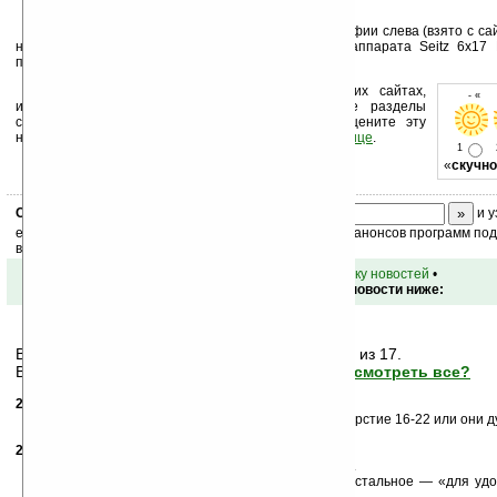
Размеры камеры можете оценить по фотографии слева (взято с с
нужно — возможно профессионалам. Цена фотоаппарата Seitz 6x17 Di
примерно 29000 евро.
Устанавливайте линк на Ладошки на своих сайтах,
- « о
изучайте коммерческую информацию, посещайте разделы
сайта (форум, чат, новости, файлы, прочие). Оцените эту
новость и оставьте свой комментарий
ниже на странице
.
1
«
скучно
Скоро
конкурс
с призами! Подпишитесь:
и у
ежедневный или еженедельный дайджест новостей, анонсов программ под 
ваш почтовый ящик.
•
вернуться к списку новостей
•
Обсуждение этой новости ниже:
Вам показаны только последние
7
сообщений из 17.
Важная информация может быть скрыта!
Просмотреть все?
26.09.2006
- Paganel
10:06
Что то для 17 см объектив маловат. Или у него отверстие 16-22 или они д
26.09.2006
- McWolfinger
19:55
А вы просмотрите внимательнее сайтик продавца...
здесь боди — это пластина вокруг объектива, а остальное — «для удо