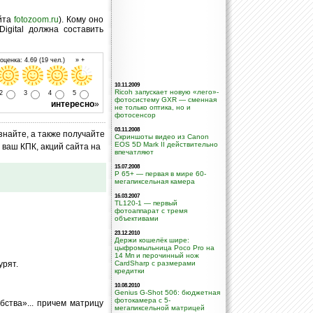
айта
fotozoom.ru
). Кому оно
gital должна составить
ценка: 4.69 (19 чел.) » +
10.11.2009
Ricoh запускает новую «лего»-
2
3
4
5
фотосистему GXR — сменная
интересно
»
не только оптика, но и
фотосенсор
03.11.2008
знайте, а также получайте
Скриншоты видео из Canon
EOS 5D Mark II действительно
ваш КПК, акций сайта на
впечатляют
15.07.2008
P 65+ — первая в мире 60-
мегапиксельная камера
16.03.2007
TL120-1 — первый
фотоаппарат с тремя
объективами
23.12.2010
Держи кошелёк шире:
цыфромыльница Poco Pro на
14 Мп и перочинный нож
урят.
CardSharp с размерами
кредитки
10.08.2010
Genius G-Shot 506: бюджетная
фотокамера с 5-
бства»... причем матрицу
мегапиксельной матрицей