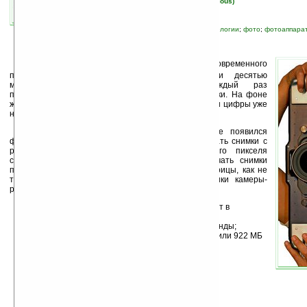
автор новости:
Вячеслав Черников (devious)
связанные темы:
новые устройства
;
технологии
;
фото
;
фотоаппара
П
икселем больше, пикселем меньше... Современного
покупателя уже не удивишь ни пятью, ни десятью
мегапикселями, которые производители каждый раз
преподносят как последнее достижение электроники. На фоне
же нового профессионального фотоаппарата все эти цифры уже
не кажутся такими большими...
Хотите верьте, хотите нет, но в продаже появился
фотоаппарат
Seitz 6x17 Digital
, позволяющий делать снимки с
разрешением 160 мегапикселей! Размер одного пикселя
составляет 8 нм х 8 нм. Это позволяет получать снимки
превосходного качества. Соотношение сторон матрицы, как не
трудно догадаться — 6х17. Другие характеристики камеры-
рекордсмена также вызывают уважение:
чувствительность матрицы по шкале ISO лежит в
диапазоне от 500 до 10000;
минимальное время выдержки — 1/20000 секунды;
размер одного снимка — 300 МБ (raw, 16 бит) или 922 МБ
(несжатый tiff, 48 бит).