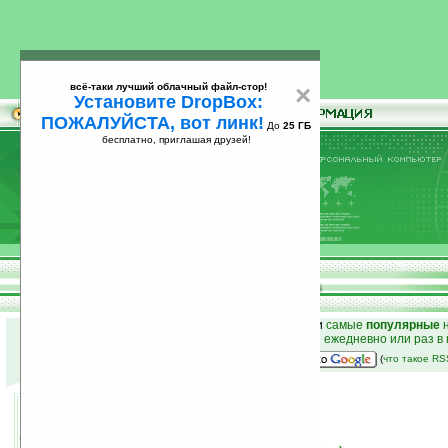
всё-таки лучший облачный файл-стор!
×
Установите DropBox:
ПОЖАЛУЙСТА, вот линк!
До
25 ГБ
бесплатно, приглашая друзей!
Установите
всё-таки лучший облачный файл-стор!
DropBox: ПОЖАЛУЙСТА, вот линк!
До
25
бесплатно, приглашая друзей!
ГБ
к началу раздела новостей
•
лучшие
новости
и
самые
популярные
н
простые
анонсы новостей
на email ежедневно или раз в
наш
на Google:
(
что такое R
160 мегапикселей!
22.09.2006 15:41
просмотров: сегодня 3, всего 5343
источник:
www.engadget.com