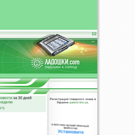
овости
за 30 дней
Регистрация товарного знака в
 неделю
Украине
patent.km.ua
.
SS?
)
и всё-таки лучший облачный
файл-стор:
Установите
DropBox уже
сегодня!
ПОЖАЛУЙСТА,