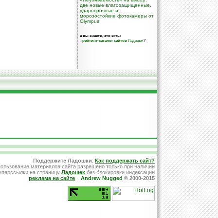
две новые влагозащищенные,
ударопрочные и
морозостойкие фотокамеры от
Olympus
а вы знаете, что есть:
-
рейтинг-каталог сайтов
Ладошек
?
Поддержите Ладошки
:
Как поддержать сайт?
ользование материалов сайта разрешено только при наличии
иперссылки на страницу
Ладошек
без блокировки индексации
реклама на сайте
Andrew Nugged
© 2000-2015