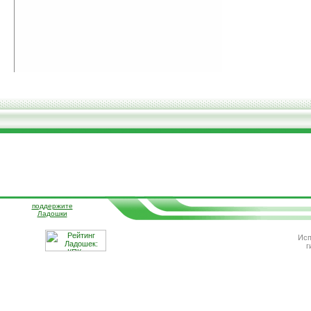
поддержите
Ладошки
Исп
г