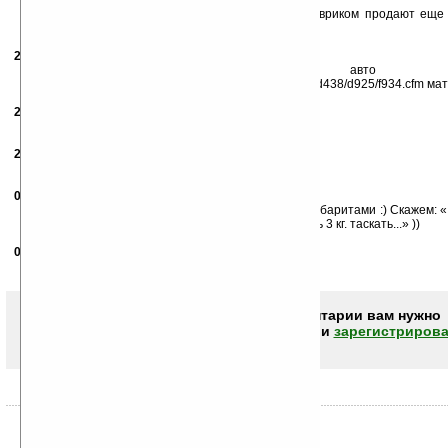
можно примантуливать на другие камеры...
А заметили, как они ненавязчиво за пару штук евриком продают ещ
необходимого оборудования?...
29.09.2006
- СамогонщикЪ
11:28
И всё-таки, где авто п
http://www.roundshot.ch/xml_1/internet/de/application/d438/d925/f934.cfm м
29.09.2006
- Аноним
16:04
160 MPix афигеть!Прикиньте какой зум!
29.09.2006
- Аноним
16:06
Находка для папарцци.Только видно он тяжёлый.
04.10.2006
- Шел мимо
22:59
Через лет, эдак 5, вместе дружно посмеемся над габаритами :) Скажем: «
какой-то сотни, каких-то мегапикселей, приходилось 3 кг. таскать...» ))
05.10.2006
-
Diver
07:52
Хороший скейтборд. Посмеялсо!!!!
Чтобы писать комментарии вам нужно
авторизоваться (войти)
или
зарегистрирова