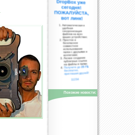
т
вот линк!
Автоматическая и
удобная
синхронизация
файлов на всех
ваших устройствах;
Простое и
безопасное
совместное
использование
папок с друзьями и
коллегами;
Легкое создание
публичных ссылок
на файлы и папки;
25 ГБ
Получите до
бесплатно,
приглашая друзей!
11234
Похожие новости: