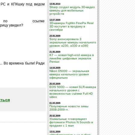
е РС и КПКшку под видом
13.05.2010
Sharp создал модуль 3D-видео
камеры для мобильных
устройств
13.07.2009
о ссылке
3D-камера Fujifilm FinePix Real
атрицу увидел?
3D поступит в продажу в
сентябре
23.05.2009
Sony анонсировала 3
зеркальные камеры начального
уровня: α230, α330 и α380
21.05.2009
K7 — новая high-end камера в
линейке цифровых зеркалок
Pentax
... Во времена были! Ради
14.04.2009
Nikon D5000 — зеркальная
камера начального уровня
официально
25.03.2009
EOS 500D — новая SLR-камера
начального уровня с
возможностью съёмки Full HD
video
ться
01.03.2009
Популярные новости зимы
2008-2009 гг.
25.02.2009
Уникальные «говорящие»
фотокниги Photos N Sounds в
продаже с 1 мая
13.01.2009
«Неубиваемость» на выбор: