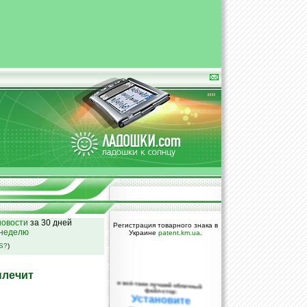
овости
за 30 дней
Регистрация товарного знака в
 неделю
Украине
patent.km.ua
.
SS?
)
ылечит
и всё-таки лучший облачный
файл-стор:
Установите
DropBox уже
сегодня!
ПОЖАЛУЙСТА,