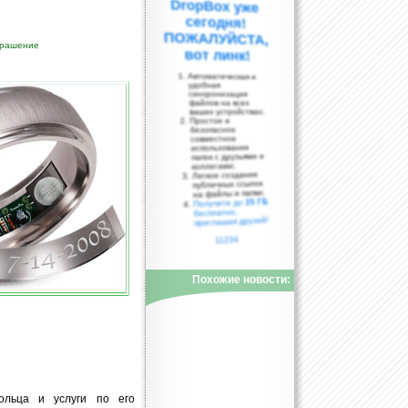
крашение
вот линк!
Автоматическая и
удобная
синхронизация
файлов на всех
ваших устройствах;
Простое и
безопасное
совместное
использование
папок с друзьями и
коллегами;
Легкое создание
публичных ссылок
на файлы и папки;
25 ГБ
Получите до
бесплатно,
приглашая друзей!
11234
Похожие новости:
ольца и услуги по его