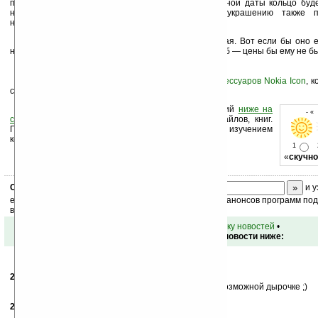
программированию. За сутки до запрограммированной даты кольцо буде
напоминая о предстоящем событии. К hitech-украшению также п
неограниченным сроком действия.
Да, вещь в хозяйстве, бесспорно, необходимая. Вот если бы оно е
напоминало вовремя выносить мусор и покупать хлеб — цены бы ему не б
Читайте также об очень стильном
наборе аксессуаров Nokia Icon
, 
современным женщинам.
Оцените новость и оставьте свой комментарий
ниже на
- «
странице
,
подпишитесь
на рассылку новостей, файлов, книг.
Поддержите Ладошки своей посещаемостью, изучением
коммерческой информации, ссылками.
1
«
скучно
Скоро
конкурс
с призами! Подпишитесь:
и у
ежедневный или еженедельный дайджест новостей, анонсов программ под 
ваш почтовый ящик.
•
вернуться к списку новостей
•
Обсуждение этой новости ниже:
27.09.2006
- neoz
19:19
Еще бы презервативы делали с напоминанием о возможной дырочке ;)
28.09.2006
- Djeremy
07:39
Главное чтобы не замкнуло...