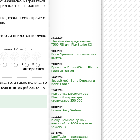
т ежечасно нагреваться,
рилагается гарантия с
ще, кроме всего прочего,
ыло.
который придется по душе
24.12.2010
Thrustmaster представляет
T500 RS для PlayStation®3
 оценка: 1 (1 чел.) » +
10.06.2010
Bone Spaceman: космическая
память
2
3
4
5
19.04.2010
Преврати iPhone/iPod с Elonex
интересно
»
iDock XL в iPad
16.03.2010
Зверьё моё: Bone Dinosaur и
знайте, а также получайте
Bone Panda
ваш КПК, акций сайта на
22.02.2009
Plantronics Discovery 925 —
Bluetooth-гарнитура
стоимостью $50 000
08.01.2009
Новый Sony Walkman
31.12.2008
И ещё немного лучших
новостей за 2008 год — на
закуску! :)
30.11.2008
LumiTable — светящаяся
настольная скатерть