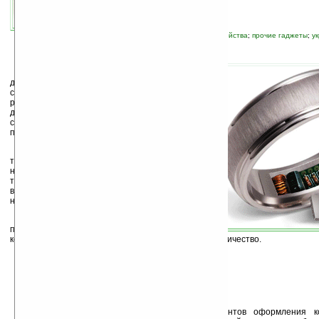
источник:
gizmodo.com
автор новости:
Елена Шкондина
связанные темы:
аксессуары
;
новые устройства
;
прочие гаджеты
;
у
Т
еперь приближение знаменательных
дат можно будет почувствовать в буквальном
смысле «на собственной коже». Специально
разработанное кольцо с термоэлементом не
даст Вам забыть о приближении годовщины
свадьбы, юбилея или другого важного
праздника.
В гаджете используется специальная
технология, при помощи которой оно
нагревается приблизительно до 48°C —
температура достаточно высокая, чтобы
вызвать некоторый дискомфорт, но
недостаточная для появления ожога.
Работает это чудо-украшение при
помощи встроенного микро-аккумулятора,
который заряжается, превращая тепло руки в электричество.
Разработчики предлагают несколько вариантов оформления к