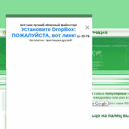
всё-таки лучший облачный файл-стор!
×
Установите DropBox:
ПОЖАЛУЙСТА, вот линк!
До
25 ГБ
бесплатно, приглашая друзей!
Установите
всё-таки лучший облачный файл-стор!
DropBox: ПОЖАЛУЙСТА, вот линк!
До
25
бесплатно, приглашая друзей!
ГБ
к началу раздела новостей
•
лучшие
новости
и
самые
популярные
н
простые
анонсы новостей
на email ежедневно или раз в
наш
на Google:
(
что такое R
Самонагревающееся кольцо на палец в
забывчивость
27.09.2006 15:53
просмотров: сегодня 2, всего 2236