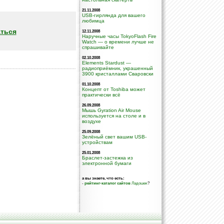
21.11.2008
USB-гирлянда для вашего
любимца
ться
12.11.2008
Наручные часы TokyoFlash Fire
Watch — о времени лучше не
спрашивайте
02.10.2008
Elements Stardust —
радиоприёмник, украшенный
3900 кристаллами Сваровски
01.10.2008
Концепт от Toshiba может
практически всё
26.09.2008
Мышь Gyration Air Mouse
используется на столе и в
воздухе
25.09.2008
Зелёный свет вашим USB-
устройствам
25.01.2008
Браслет-застежка из
электронной бумаги
а вы знаете, что есть:
-
рейтинг-каталог сайтов
Ладошек
?