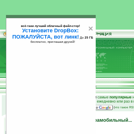
всё-таки лучший облачный файл-стор!
×
Установите DropBox:
ПОЖАЛУЙСТА, вот линк!
До
25 ГБ
бесплатно, приглашая друзей!
Установите
всё-таки лучший облачный файл-стор!
DropBox: ПОЖАЛУЙСТА, вот линк!
До
25
бесплатно, приглашая друзей!
ГБ
к началу раздела новостей
•
лучшие
новости
и
самые
популярные
н
простые
анонсы новостей
на email ежедневно или раз в
наш
на Google:
(
что такое R
Чёрный, военный и ультрамобильный...
28.09.2006 22:37
просмотров: сегодня 1, всего 1980
источник:
www.mobilewhack.com