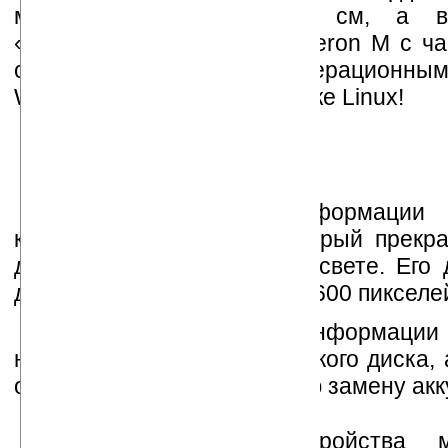
машинки всего 19x14x5 см, а в
«взрослый» процессор Celeron M с ча
способный работать с операционны
Windows XP/CE/Mobile и даже Linux!
Для отображения информации и
контрастный дисплей, который прекра
даже на ярком солнечном свете. Его 
дюймов, разрешение 1024x600 пикселе
В качестве носителя информации 
накопитель на основе жесткого диска,
отсек поддерживает горячую замену акк
Функциональность устройства 