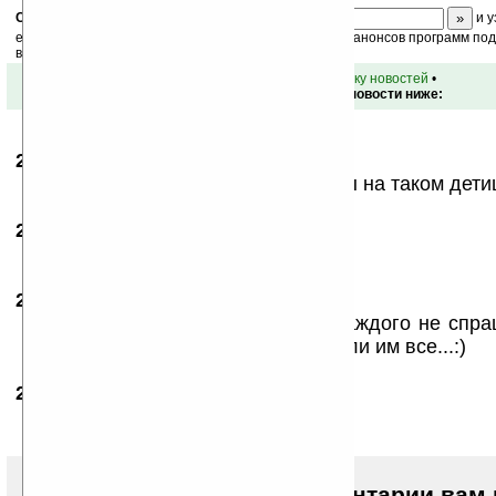
Скоро
конкурс
с призами! Подпишитесь:
и у
ежедневный или еженедельный дайджест новостей, анонсов программ под 
ваш почтовый ящик.
•
вернуться к списку новостей
•
Обсуждение этой новости ниже:
29.09.2006
- andalit
00:09
Вояки должны воевать, а не в игры на таком дети
29.09.2006
- Аноним
05:45
Скажите, нафик ему четыре ОС?
29.09.2006
- Djeremy
10:22
Так для воеенных же!!! чтобы у каждого не спр
предпочитает / умеет работать, дали им все...:)
29.09.2006
- Александр
12:17
Очень впечатляющая вещь!
Чтобы писать комментарии вам