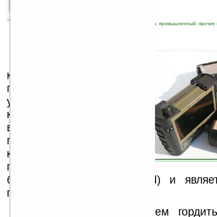
автор новости:
Роман Новиков
связанные темы:
UMPC
;
новые устройства
;
промышленный
;
прочие
А
мериканская
компания
SwitchBack
представила свой
ультрамобильный
компьютер (
UMPC
),
выполненный в
противоударном
корпусе. Он носит
гордое имя — Чёрный
бриллиант (Black Diamond) и являе
гордостью компании.
Действительно, есть чем гордит