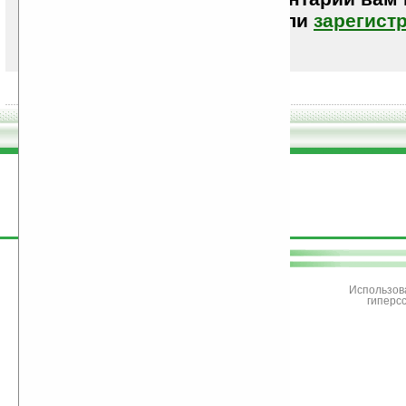
авторизоваться (войти)
или
зарегист
поддержите
Ладошки
Использов
гиперс