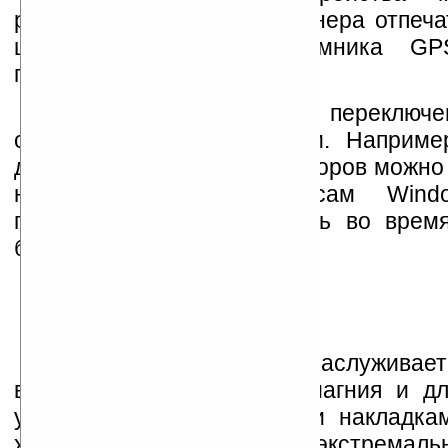
расширить с помощью сканера отпечат
цифровой камеры, приёмника GP
периферии.
Есть возможность переключ
операционными системами. Наприме
долгой работы от аккумуляторов можно
неприхотливую к ресурсам Win
переключаться на XP лишь во врем
более сложных задач.
Корпус устройства заслуживает
внимания, он сделан из магния и д
ударов усилен резиновыми накладка
характеристикам работы в экстремаль