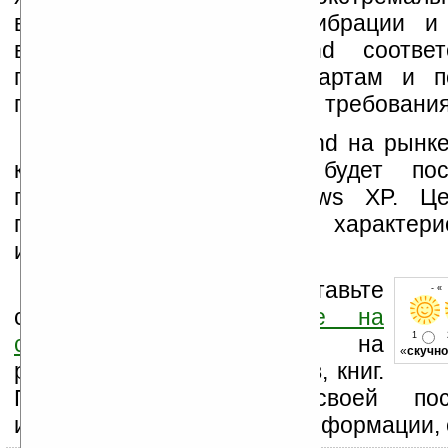
высоких температурах, вибрации и
влажности Black Diamond соответ
принятым военным стандартам и п
параметрам превосходит их требования
Появление Black Diamond на рынке
конце 2006 года. Он будет пос
предустановленной Windows XP. Ц
подробные технические характери
известны позднее.
Оцените новость и оставьте
- «
свой комментарий
ниже на
1
странице
,
подпишитесь
на
«
скучно
рассылку новостей, файлов, книг.
Поддержите Ладошки своей посе
изучением коммерческой информации, 