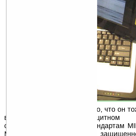
О ноутбуке N13i известно, что он т
в пыле-влаго-ударозащитном и
соответствует военным стандартам MI
MIL-STD-461E, степень его защищенн