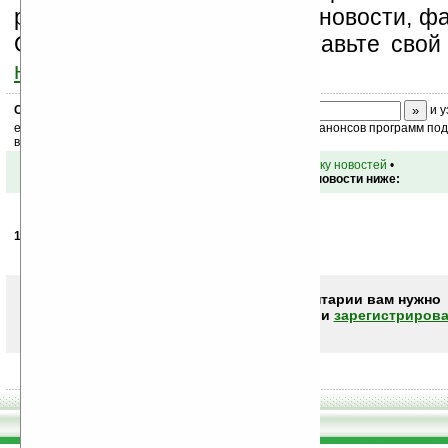
разделы сайта (форум, чат, новости, фа
Оцените эту новость и оставьте свой
ниже на странице
.
Скоро
конкурс
с призами! Подпишитесь:
и у
ежедневный или еженедельный дайджест новостей, анонсов программ под 
ваш почтовый ящик.
•
вернуться к списку новостей
•
Обсуждение этой новости ниже:
12.02.2008
-
Алексей
20:18
где можно купить N13i???
Чтобы писать комментарии вам нужно
авторизоваться (войти)
или
зарегистрирова