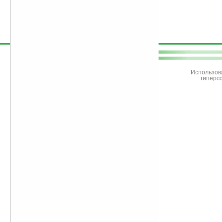
поддержите
Ладошки
Использов
гиперс