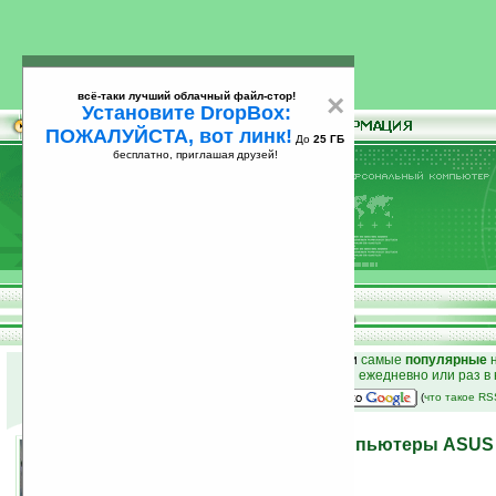
всё-таки лучший облачный файл-стор!
×
Установите DropBox:
ПОЖАЛУЙСТА, вот линк!
До
25 ГБ
бесплатно, приглашая друзей!
Установите
всё-таки лучший облачный файл-стор!
DropBox: ПОЖАЛУЙСТА, вот линк!
До
25
бесплатно, приглашая друзей!
ГБ
к началу раздела новостей
•
лучшие
новости
и
самые
популярные
н
простые
анонсы новостей
на email ежедневно или раз в
наш
на Google:
(
что такое R
Мобильные военные компьютеры ASUS H
15.06.2007 13:12
просмотров: сегодня 1, всего 4332
автор новости:
VMir