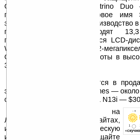
Основа аппарата — Centrino Duo
платформа от
Intel
(кодовое имя S
запущенная в массовое производство в
года. В комплект входят 13,
горизонтально вращающийся LCD-дис
WiFi (802.11 b/g), Bluetooth, 2-мегапикс
Обеспечена поддержка работы в высо
3G-сетях стандарта HSDPA.
Оба компьютера появятся в прод
этого года. Цена UMPC Hermes — около
с жестким диском), ноутбука N13i — $30
Устанавливайте линк на
- « 
Ладошки на своих сайтах,
1
изучайте коммерческую
«
скучно
информацию, посещайте