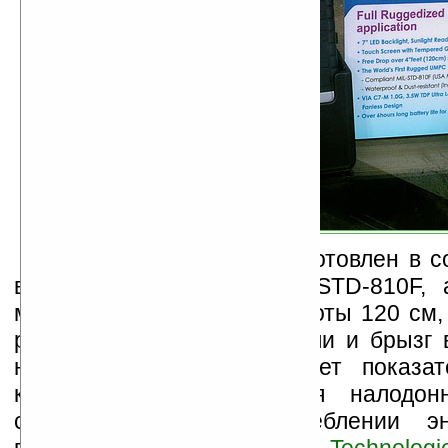
Наладонник Hermes изготовлен в с
военным стандартом MIL-STD-810F, а
можно смело ронять с высоты 120 см,
разобьется. Защита от пыли и брызг 
направлениям соответствует показа
качестве процессора для налодон
сверхэкономный в потреблении э