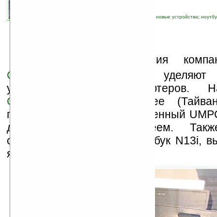
связанные темы:
ASUS
;
Computex
;
UMPC
;
новые устройства
;
ноутбу
гаджеты
В
се больше внимания комп
Computer
(ASUS) уделяют 
ультрамобильных компьютеров. 
Computex 2007
в Тайбее (Тайва
продемонстрирован защищенный UMPC
дюймовым LCD дисплеем. Такж
специалистов привлек ноутбук N13i, 
явно военным уклоном.