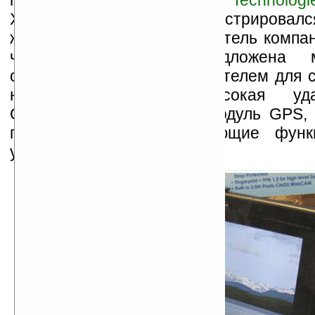
производства фирмы
VIA Technologi
Хотя на выставке демонстрировалс
жестким диском, представитель компа
что также будет предложена мо
оборудованная SSD-накопителем для с
необходима более высокая удар
Опционально возможны модуль GPS, 
прочие «фичи», повышающие функц
устройства.