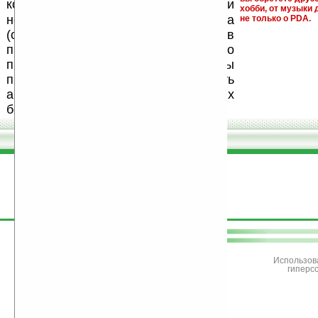
запрещены
комментариях
, как и
хобби, от музыки 
несанкционированная реклама
не только о PDA.
(спам). Мы поддерживаем авторов
программ и развитие легального
программного обеспечения. Также мы
призываем Вас поддерживать
авторов, особенно создающих
бесплатные (freeware) программы.
поддержите
Ладошки
Использов
гиперс