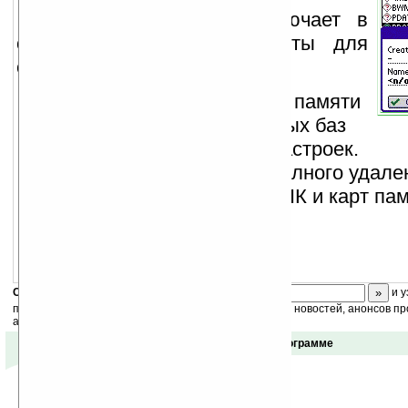
Hiratte Clean Pack включает в
себя 2 популярные утилиты для
очистки памяти КПК:
CleanData
— для очистки памяти
КПК от остатков удаленных баз
данных и сохраненных настроек.
CleanUninstaller
— для полного удале
приложений из памяти КПК и карт пам
Скоро
конкурс
с призами! Подпишитесь:
и у
получайте ежедневный или еженедельный дайджест новостей, анонсов пр
акций сайта на ваш почтовый ящик.
Отзывы о программе