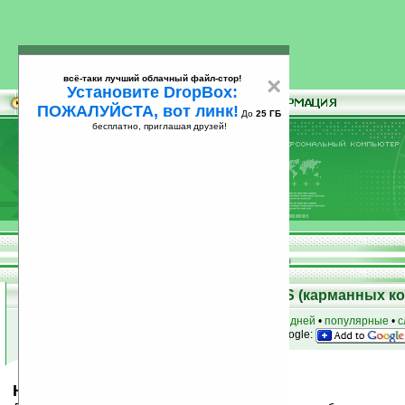
всё-таки лучший облачный файл-стор!
×
Установите DropBox:
ПОЖАЛУЙСТА, вот линк!
До
25 ГБ
бесплатно, приглашая друзей!
Установите
всё-таки лучший облачный файл-стор!
DropBox: ПОЖАЛУЙСТА, вот линк!
До
25
бесплатно, приглашая друзей!
ГБ
Скачать программы для Palm OS (карманных к
к началу раздела
•
за сегодня
•
за 3 дня
•
за 7 дней
•
популярные
•
с
анонсы программ на email
• наш
на Google:
Hiratte Clean Pack v1.0