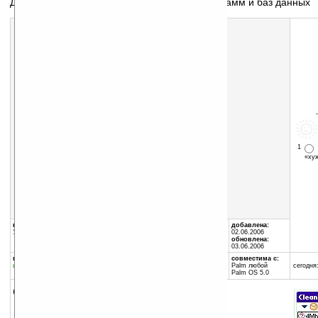
Две утилиты для очистки памяти КПК от программ и баз данных
1
«х
Скачать программу:
размер:
207 Кб
скачать
cleanpack_100pg.zip
группы программы:
автор программы:
добавлена:
Утилиты
:
Системные утилиты
Hiratte Software Solution
02.06.2006
//www.hiratte.com
обновлена:
info@hiratte.com
03.06.2006
программа:
совместима с:
шареварная
Palm любой
сегодня:
Palm OS 5.0
описание: