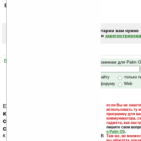
Ваше мнение будет первым.
Чтобы писать комментарии вам нужно
авторизоваться (войти)
или
зарегистрирова
Помогите Ладошкам стать лучше
Поиск по программам для Palm 
своей поддержкой.
Хочешь футболку?
только по сайту
только 
по сайту и форуму
Web
Еще раз обращаем внимание, что
если Вы не знаете
использовать ту 
кейгены, кряки - лекарства,
программу для ва
коммуникатора, с
серийные номера, ключи и
гаджета, как настр
ссылки на варезные сайты
пишите свои вопр
о Palm OS
.
к публикации на нашем сайте в
Там же, во множе
вы обретёте друз