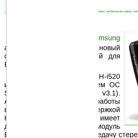
автор новости:
Роман Новиков
связанные темы:
Samsung
;
Series 60
;
Symbian
;
мобильная связь
;
но
коммуникаторы
К
орейская компания
Samsung
анонсировала свой новый
смартфон предназначенный для
Европы.
Новинка называется SGH-i520
и работает под управлением ОС
Symbian 9.2 (Series 60 v3.1).
Аппарат предназначен для работы
в сетях UMTS с поддержкой
HSDPA. Его дисплей имеет
диагональ 2,3 дюйма, а модуль
Bluetooth поддерживает передачу стере