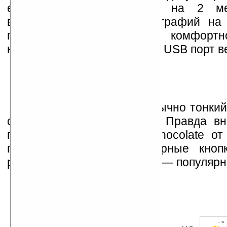
есть встроенная камера на 2 ме
возможность печати фотографий на
поддержкой Bluetooth. Для комфорт
компьютером предусмотрен USB порт ве
Корпус смартфона привычно тонкий
составляет всего 17,9 мм. Правда вн
прилично смахивает на Chocolate о
говорят не только сенсорные кноп
расположениt. Что говорить — популярно
- «