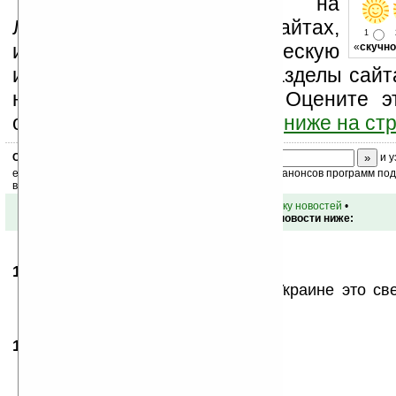
Устанавливайте линк на
Ладошки на своих сайтах,
1
изучайте коммерческую
«
скучно
информацию, посещайте разделы сайта
новости, файлы, прочие). Оцените э
оставьте свой комментарий
ниже на ст
Скоро
конкурс
с призами! Подпишитесь:
и у
ежедневный или еженедельный дайджест новостей, анонсов программ под 
ваш почтовый ящик.
•
вернуться к списку новостей
•
Обсуждение этой новости ниже:
17.10.2006
- NeON
21:06
Да...неплохо...Но нашей родной Украине это све
так — ЗАЧОТ, КАМРАД! )))))
18.10.2006
- pet
08:49
Оцтой!