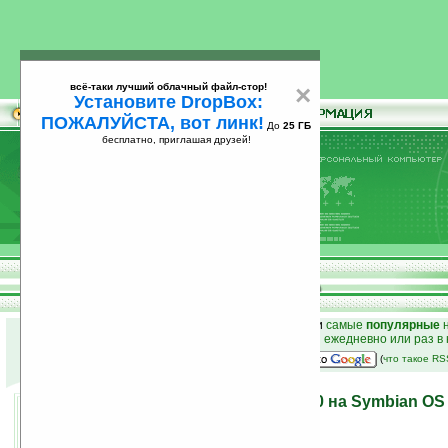
всё-таки лучший облачный файл-стор!
×
Установите DropBox:
ПОЖАЛУЙСТА, вот линк!
До
25 ГБ
бесплатно, приглашая друзей!
Установите
всё-таки лучший облачный файл-стор!
DropBox: ПОЖАЛУЙСТА, вот линк!
До
25
бесплатно, приглашая друзей!
ГБ
к началу раздела новостей
•
лучшие
новости
и
самые
популярные
н
простые
анонсы новостей
на email ежедневно или раз в
наш
на Google:
(
что такое R
Тонкий Samsung SGH-i520 на Symbian OS
17.10.2006 20:55
просмотров: сегодня 1, всего 2660
источник:
www.mobilemag.com