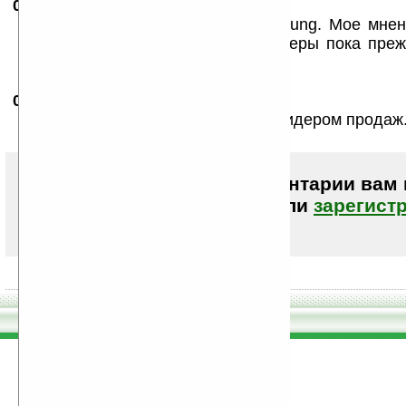
09.04.2007
-
sotyk
01:23
Видел я несколько смартов Samsung. Мое мнен
они пока делать смартфоны. Лидеры пока пре
конкурент.
09.04.2007
-
sotyk
01:34
Да, эта штуковина явно не будет лидером продаж
Чтобы писать комментарии вам
авторизоваться (войти)
или
зарегист