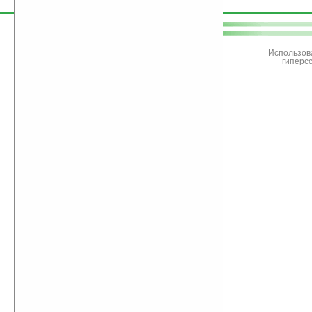
поддержите
Ладошки
Использов
гиперс