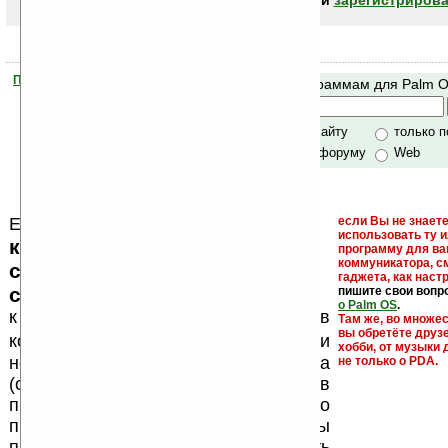
авторизоваться (войти)
или
зарегистрирова
Помогите Ладошкам стать лучше
Поиск по программам для Palm 
своей поддержкой.
Хочешь футболку?
только по сайту
только 
по сайту и форуму
Web
Еще раз обращаем внимание, что
если Вы не знаете
использовать ту 
кейгены, кряки - лекарства,
программу для ва
коммуникатора, с
серийные номера, ключи и
гаджета, как настр
ссылки на варезные сайты
пишите свои вопр
о Palm OS
.
к публикации на нашем сайте в
Там же, во множе
вы обретёте друз
запрещены
комментариях
, как и
хобби, от музыки 
несанкционированная реклама
не только о PDA.
(спам). Мы поддерживаем авторов
программ и развитие легального
программного обеспечения. Также мы
призываем Вас поддерживать