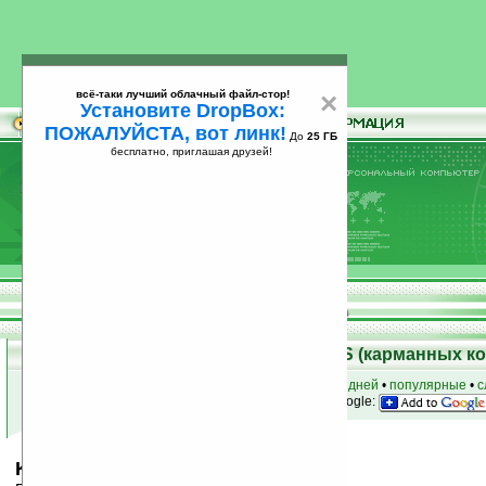
всё-таки лучший облачный файл-стор!
×
Установите DropBox:
ПОЖАЛУЙСТА, вот линк!
До
25 ГБ
бесплатно, приглашая друзей!
Установите
всё-таки лучший облачный файл-стор!
DropBox: ПОЖАЛУЙСТА, вот линк!
До
25
бесплатно, приглашая друзей!
ГБ
Скачать программы для Palm OS (карманных к
к началу раздела
•
за сегодня
•
за 3 дня
•
за 7 дней
•
популярные
•
с
анонсы программ на email
• наш
на Google:
Klondike Solitaire