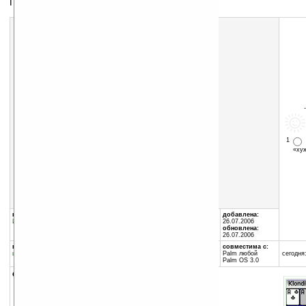
Пасьянс Klondike
1
«х
Скачать программу:
размер:
2246 Кб
скачать
klondike.zip
группы программы:
автор программы:
добавлена:
Игры
:
Карточные
Paragon Software (SHDD)
26.07.2006
www.penreader.com/ru
обновлена:
info@penreader.com
26.07.2006
программа:
совместима с:
шареварная
Palm любой
сегодня:
Palm OS 3.0
описание:
Пасьянс Klondike («Косынка») для КПК.