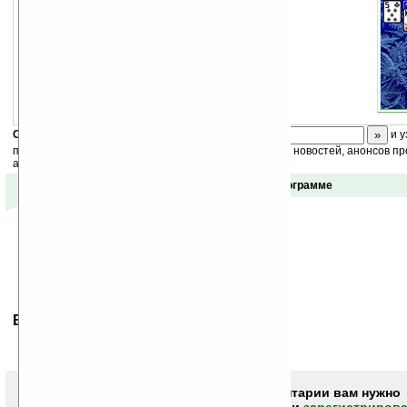
Скоро
конкурс
с призами! Подпишитесь:
и у
получайте ежедневный или еженедельный дайджест новостей, анонсов пр
акций сайта на ваш почтовый ящик.
Отзывы о программе
Ваше мнение будет первым.
Чтобы писать комментарии вам нужно