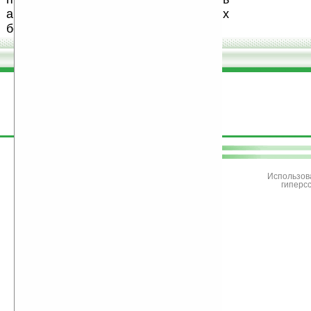
авторов, особенно создающих
бесплатные (freeware) программы.
поддержите
Ладошки
Использов
гиперс