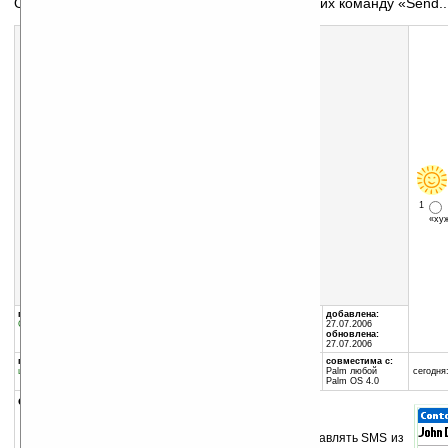
Отправка SMS из приложений поддерживающих команду «Send..
1
«х
Скачать программу:
размер:
1 Кб
скачать
Send_With_SMS.zip
группы программы:
автор программы:
добавлена:
Специальный софт
:
Treo
TOYSPRING
27.07.2006
обновлена:
27.07.2006
программа:
совместима с:
шареварная
Palm любой
сегодня:
Palm OS 4.0
описание:
Приложение, которое дает возможность отправлять SMS из