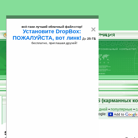
всё-таки лучший облачный файл-стор!
×
Установите DropBox:
ПОЖАЛУЙСТА, вот линк!
До
25 ГБ
бесплатно, приглашая друзей!
Установите
всё-таки лучший облачный файл-стор!
DropBox: ПОЖАЛУЙСТА, вот линк!
До
25
бесплатно, приглашая друзей!
ГБ
Скачать программы для Palm OS (карманных к
к началу раздела
•
за сегодня
•
за 3 дня
•
за 7 дней
•
популярные
•
с
анонсы программ на email
• наш
на Google:
Send With SMS v1.0