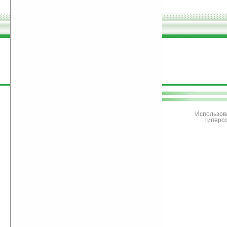
поддержите
Ладошки
Использов
гиперс