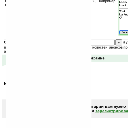
приложений поддерживающих команду «Send...», например
встроенных Contacts, Memos, Calendar, Tasks.
Скоро
конкурс
с призами! Подпишитесь:
и у
получайте ежедневный или еженедельный дайджест новостей, анонсов пр
акций сайта на ваш почтовый ящик.
Отзывы о программе
Ваше мнение будет первым.
Чтобы писать комментарии вам нужно
авторизоваться (войти)
или
зарегистрирова