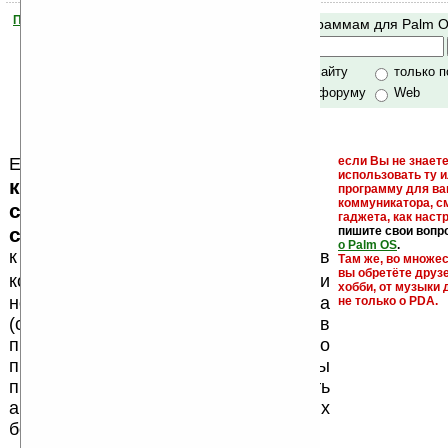
Помогите Ладошкам стать лучше
Поиск по программам для Palm 
своей поддержкой.
Хочешь футболку?
только по сайту
только 
по сайту и форуму
Web
Еще раз обращаем внимание, что
если Вы не знаете
использовать ту 
кейгены, кряки - лекарства,
программу для ва
коммуникатора, с
серийные номера, ключи и
гаджета, как настр
ссылки на варезные сайты
пишите свои вопр
о Palm OS
.
к публикации на нашем сайте в
Там же, во множе
вы обретёте друз
запрещены
комментариях
, как и
хобби, от музыки 
несанкционированная реклама
не только о PDA.
(спам). Мы поддерживаем авторов
программ и развитие легального
программного обеспечения. Также мы
призываем Вас поддерживать
авторов, особенно создающих
бесплатные (freeware) программы.