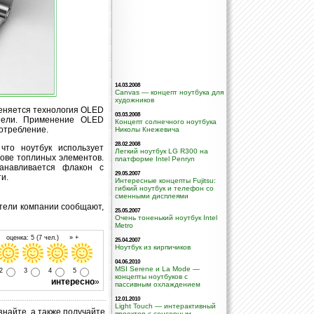
14.03.2008
Canvas — концепт ноутбука для
художников
меняется технология OLED
03.03.2008
панели. Применение OLED
Концепт солнечного ноутбука
отребление.
Николы Кнежевича
28.02.2008
что ноутбук использует
Легкий ноутбук LG R300 на
нове топлиных элементов.
платформе Intel Penryn
танавливается флакон с
29.05.2007
и.
Интересные концепты Fujitsu:
гибкий ноутбук и телефон со
сменными дисплеями
ители компании сообщают,
25.05.2007
Очень тоненький ноутбук Intel
Metro
 оценка: 5 (7 чел.) » +
25.04.2007
Ноутбук из кирпичиков
04.06.2010
MSI Serene и La Mode —
2
3
4
5
концепты ноутбуков с
интересно
»
пассивным охлаждением
12.01.2010
Light Touch — интерактивный
знайте, а также получайте
проектор с сенсорным