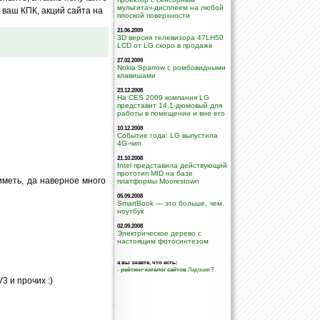
мультитач-дисплеем на любой
ваш КПК, акций сайта на
плоской поверхности
21.06.2009
3D версия телевизора 47LH50
LCD от LG скоро в продаже
27.02.2009
Nokia Sparrow с ромбовидными
клавишами
23.12.2008
На CES 2009 компания LG
представит 14,1-дюмовый для
работы в помещении и вне его
10.12.2008
Событие года: LG выпустила
4G-чип
21.10.2008
Intel представила действующий
прототип MID на базе
иметь, да наверное много
платформы Moorestown
05.09.2008
SmartBook — это больше, чем
ноутбук
02.09.2008
Электрическое дерево с
настоящим фотосинтезом
а вы знаете, что есть:
-
рейтинг-каталог сайтов
Ладошек
?
3 и прочих :)