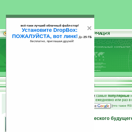
всё-таки лучший облачный файл-стор!
×
Установите DropBox:
ПОЖАЛУЙСТА, вот линк!
До
25 ГБ
бесплатно, приглашая друзей!
Установите
всё-таки лучший облачный файл-стор!
DropBox: ПОЖАЛУЙСТА, вот линк!
До
25
бесплатно, приглашая друзей!
ГБ
к началу раздела новостей
•
лучшие
новости
и
самые
популярные
н
простые
анонсы новостей
на email ежедневно или раз в
наш
на Google:
(
что такое R
Ноутбук LG из фантастического будущег
04.12.2006 18:13
просмотров: сегодня 1, всего 2945
источник:
times.hankooki.com