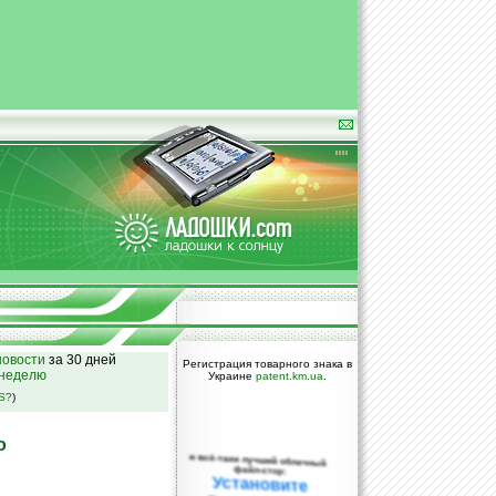
овости
за 30 дней
Регистрация товарного знака в
 неделю
Украине
patent.km.ua
.
SS?
)
о
и всё-таки лучший облачный
файл-стор:
Установите
DropBox уже
сегодня!
ПОЖАЛУЙСТА,