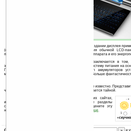
Первая особенность концепта в том,что при создании дисплея при
(organic light-emitting diodes) вместо использования обычной LCD-
позволяет значительно уменьшается вес, размеры аппарата и его энергоп
Вторая и не менее важная особенность заключается в том, 
экологически дружественное топливо: жидкостную систему питания на ос
По выбору заказчика вместо стандартных Li-ion аккумуляторов ус
метиловым спиртом, который придает лептопу еще больше фантастичност
Насколько хорош ноутбук в реальности пока не известно. Представ
что он, возможно, поступит в продажу. Цена пока остается тайной.
Устанавливайте линк на Ладошки на своих сайтах,
- «
изучайте коммерческую информацию, посещайте разделы
сайта (форум, чат, новости, файлы, прочие). Оцените эту
новость и оставьте свой комментарий
ниже на странице
.
1
«
скучно
Скоро
конкурс
с призами! Подпишитесь:
и у