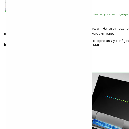
автор новости:
Wild
связанные темы:
LG
;
концепт, прототип
;
новые устройства
;
ноутбук
И
опять новости от корейского производителя. На этот раз 
представила общественности концепт футуристического лептопа.
Нужно отметить, что ноутбук уже успел получить приз за лучший диз
best» (по результатам тестов
Red Dot Awards
в Германии).