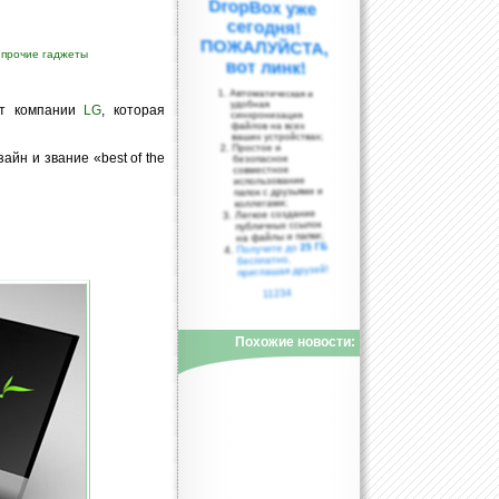
;
прочие гаджеты
вот линк!
Автоматическая и
удобная
от компании
LG
, которая
синхронизация
файлов на всех
ваших устройствах;
Простое и
айн и звание «best of the
безопасное
совместное
использование
папок с друзьями и
коллегами;
Легкое создание
публичных ссылок
на файлы и папки;
25 ГБ
Получите до
бесплатно,
приглашая друзей!
11234
Похожие новости: