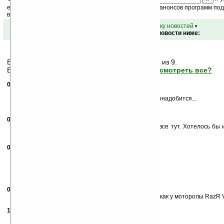
ежедневный или еженедельный дайджест новостей, анонсов программ под 
ваш почтовый ящик.
•
вернуться к списку новостей
•
Обсуждение этой новости ниже:
Вам показаны только последние
7
сообщений из 9.
Важная информация может быть скрыта!
Просмотреть все?
05.12.2006
- vmj
11:06
Ага...
тяпнул метанольчика и никакой ноутбук более не понадобится...
А, если серьезно, машинка реально красивая.
05.12.2006
-
Сергей
15:20
Я поражен! Не знаю что сказать, просто вышка и все тут. Хотелось бы 
стоит. С уважением.
05.12.2006
- AlfoGnom
18:05
Просто потрясающий НОУТ! =)=)
Я так понимаю у него 2 дисплея???
И оба сенсорные???? =))) COOL!
Моя мечта!
08.12.2006
- Полосатый
00:47
Не-а. У него просто сенсорная клава. ИЛи плоская, как у моторолы RazR V
11.12.2006
- огр интересный(;)--)
20:41
да так себе