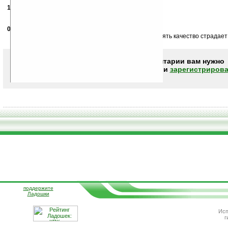
14.03.2007
- 911
00:13
незачет...
02.05.2007
- Stoum
14:49
Дизайн достоин высшей оценки, но скорее всего опять качество страдает 
Чтобы писать комментарии вам нужно
авторизоваться (войти)
или
зарегистрирова
поддержите
Ладошки
Исп
г