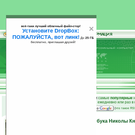
всё-таки лучший облачный файл-стор!
×
Установите DropBox:
ПОЖАЛУЙСТА, вот линк!
До
25 ГБ
бесплатно, приглашая друзей!
Установите
всё-таки лучший облачный файл-стор!
DropBox: ПОЖАЛУЙСТА, вот линк!
До
25
бесплатно, приглашая друзей!
ГБ
к началу раздела новостей
•
лучшие
новости
и
самые
популярные
н
простые
анонсы новостей
на email ежедневно или раз в
наш
на Google:
(
что такое R
Концепт солнечного ноутбука Николы К
03.03.2008 17:38
просмотров: сегодня 2, всего 2976
источник:
www.newlaunches.com