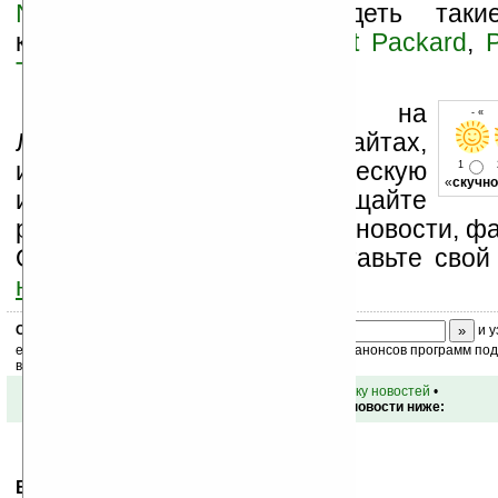
Nikoladesign
можно увидеть такие
компании, как
B&W
,
Hewlett Packard
,
P
Toshiba
.
Устанавливайте линк на
- « 
Ладошки на своих сайтах,
изучайте коммерческую
1
«
скучно
информацию, посещайте
разделы сайта (форум, чат, новости, фа
Оцените эту новость и оставьте свой
ниже на странице
.
Скоро
конкурс
с призами! Подпишитесь:
и у
ежедневный или еженедельный дайджест новостей, анонсов программ под 
ваш почтовый ящик.
•
вернуться к списку новостей
•
Обсуждение этой новости ниже:
Ваше мнение будет первым.