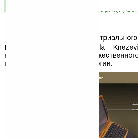
автор новости:
VMir
связанные темы:
концепт, прототип
;
новые устройства
;
ноутбук
;
про
батарея
В
портфолио индустриального
Николы Кнежевича (Nikola Knezevi
концепт экологически дружественног
питанием от солнечной энергии.