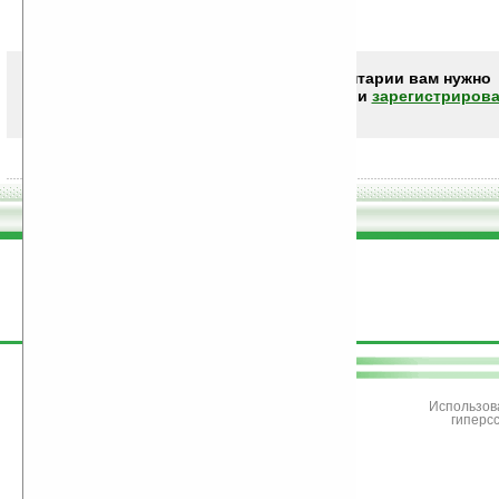
Чтобы писать комментарии вам нужно
авторизоваться (войти)
или
зарегистрирова
поддержите
Ладошки
Использов
гиперс