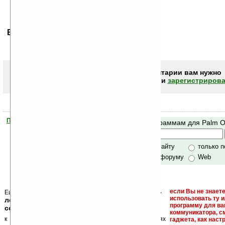
Ваше мнение будет первым.
Чтобы писать комментарии вам нужно
авторизоваться (войти)
или
зарегистрирова
Помогите Ладошкам стать лучше
Поиск по программам для Palm 
своей поддержкой.
Хочешь футболку?
только по сайту
только 
по сайту и форуму
Web
кейгены, кряки -
если Вы не знаете
Еще раз обращаем внимание, что
использовать ту 
лекарства, серийные номера, ключи и
программу для ва
ссылки на варезные сайты
коммуникатора, с
к публикации на нашем сайте в комментариях
гаджета, как настр