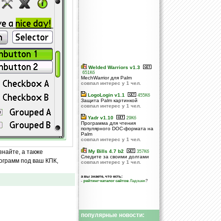
Welded Warriors v1.3
651Кб
MechWarrior для Palm
совпал интерес у 1 чел.
LogoLogin v1.1
455Кб
Защита Palm картинкой
совпал интерес у 1 чел.
Yadr v1.10
29Кб
Программа для чтения
популярного DOC-формата на
Palm
совпал интерес у 1 чел.
знайте, а также
My Bills 4.7 b2
357Кб
Следите за своими долгами
ограмм под ваш КПК,
совпал интерес у 1 чел.
а вы знаете, что есть:
-
рейтинг-каталог сайтов
Ладошек
?
популярные новости: