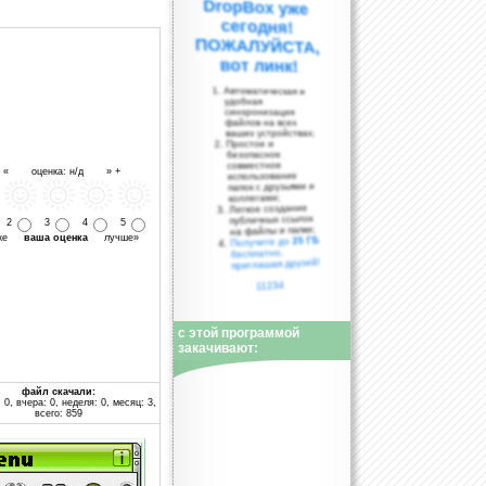
вот линк!
Автоматическая и
удобная
синхронизация
файлов на всех
ваших устройствах;
Простое и
безопасное
совместное
- « оценка: н/д » +
использование
папок с друзьями и
коллегами;
Легкое создание
публичных ссылок
2
3
4
5
на файлы и папки;
уже
ваша оценка
лучше»
25 ГБ
Получите до
бесплатно,
приглашая друзей!
11234
с этой программой
закачивают:
файл скачали:
 0, вчера: 0, неделя: 0, месяц: 3,
всего: 859