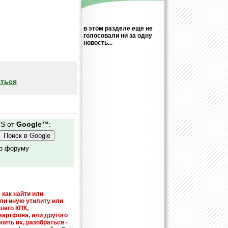
в этом разделе еще не
голосовали ни за одну
новость...
ться
OS от
Google™
:
по форуму
 как найти или
или иную утилиту или
шего КПК,
мартфона, или другого
оить их, разобраться -