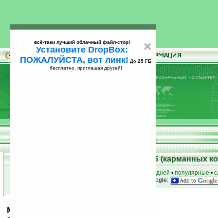
всё-таки лучший облачный файл-стор!
×
Установите DropBox:
ПОЖАЛУЙСТА, вот линк!
До
25 ГБ
бесплатно, приглашая друзей!
Установите
всё-таки лучший облачный файл-стор!
DropBox: ПОЖАЛУЙСТА, вот линк!
До
25
бесплатно, приглашая друзей!
ГБ
Скачать программы для Palm OS (карманных к
к началу раздела
•
за сегодня
•
за 3 дня
•
за 7 дней
•
популярные
•
с
анонсы программ на email
• наш
на Google:
Mako Green