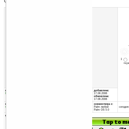
Скин для skinUI
1
«х
Скачать программу:
размер:
20 Кб
скачать
makogreen.zip
группы программы:
автор программы:
добавлена:
Графика
:
разное
BuRnN
17.08.2006
обновлена:
17.08.2006
программа:
совместима с:
бесплатная
Palm любой
сегодня:
Palm OS 5.0
описание:
Скин для
skinUI
.