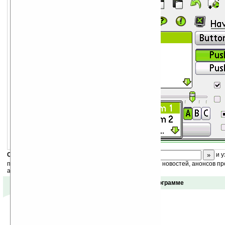
Скоро
конкурс
с призами! Подпишитесь:
и у
получайте ежедневный или еженедельный дайджест новостей, анонсов пр
акций сайта на ваш почтовый ящик.
Отзывы о программе