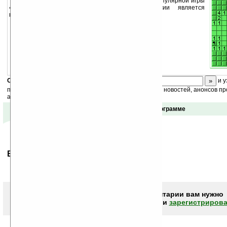
MineSweeper — это еще одна реализация популярной игры
«Сапер». Основной особеностью этой версии является
графическое исполнение игры в стиле PalmPilot.
Скоро
конкурс
с призами! Подпишитесь:
и у
получайте ежедневный или еженедельный дайджест новостей, анонсов пр
акций сайта на ваш почтовый ящик.
Отзывы о программе
Ваше мнение будет первым.
Чтобы писать комментарии вам нужно
авторизоваться (войти)
или
зарегистрирова