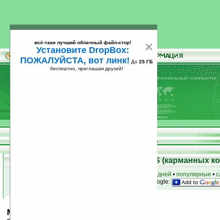
всё-таки лучший облачный файл-стор!
×
Установите DropBox:
ПОЖАЛУЙСТА, вот линк!
До
25 ГБ
бесплатно, приглашая друзей!
Установите
всё-таки лучший облачный файл-стор!
DropBox: ПОЖАЛУЙСТА, вот линк!
До
25
бесплатно, приглашая друзей!
ГБ
Скачать программы для Palm OS (карманных к
к началу раздела
•
за сегодня
•
за 3 дня
•
за 7 дней
•
популярные
•
с
анонсы программ на email
• наш
на Google:
MineSweeper v1.2a