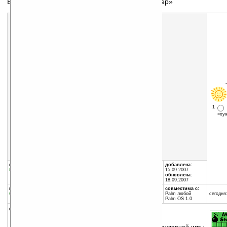
Еще одна реализация популярной игры «Сапер»
Скачать программу:
размер:
9 Кб
скачать
MineSweeper.zip
1
«х
группы программы:
автор программы:
добавлена:
Игры
:
разное
Ingolf Kubler
15.09.2007
обновлена:
18.09.2007
программа:
совместима с:
бесплатная
Palm любой
сегодня:
Palm OS 1.0
описание: