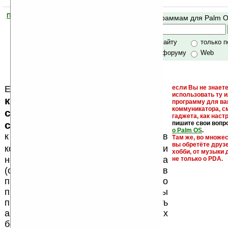
Помогите Ладошкам стать лучше
Поиск по программам для Palm 
своей поддержкой.
Хочешь футболку?
только по сайту
только 
по сайту и форуму
Web
Еще раз обращаем внимание, что
если Вы не знаете
использовать ту 
кейгены, кряки - лекарства,
программу для ва
коммуникатора, с
серийные номера, ключи и
гаджета, как настр
ссылки на варезные сайты
пишите свои вопр
о Palm OS
.
к публикации на нашем сайте в
Там же, во множе
вы обретёте друз
запрещены
комментариях
, как и
хобби, от музыки 
несанкционированная реклама
не только о PDA.
(спам). Мы поддерживаем авторов
программ и развитие легального
программного обеспечения. Также мы
призываем Вас поддерживать
авторов, особенно создающих
бесплатные (freeware) программы.