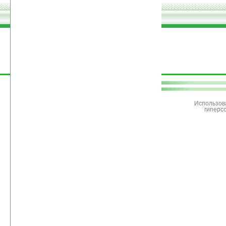
поддержите
Ладошки
Использов
гиперс