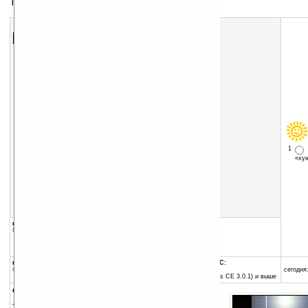
Тема для экрана Today
Скачать программу:
размер:
92 Кб
скачать
программу
1
«х
группы программы:
добавлена:
29.04.2006
Графика
:
Темы для Today
обновлена:
29.04.2006
автор программы:
-= автор не задан =-
программа:
совместима с Pocket PC:
бесплатная
ARM процессор и выше
сегодня:
Pocket PC 2002 (Windows CE 3.0.1) и выше
описание:
Тема для экрана Today.