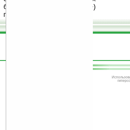
бесплатные (freeware)
программы.
поддержите
Ладошки
Использов
гиперс