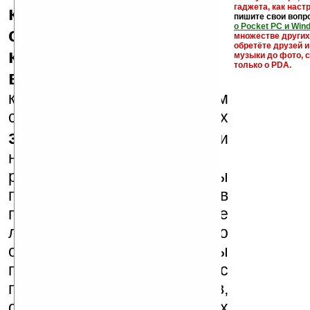
гаджета, как настр
кряки - лекарства,
пишите свои вопр
о Pocket PC и Win
серийные номера,
множестве други
обретёте друзей и
ключи и ссылки на
музыки до фото, с
только о PDA.
варезные сайты
к публикации на нашем
сайте в комментариях
запрещены
, как и
несанкционированная
реклама (спам). Мы
поддерживаем авторов
программ и развитие
легального программного
обеспечения. Также мы
призываем Вас
поддерживать авторов,
особенно создающих