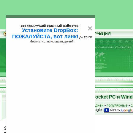
всё-таки лучший облачный файл-стор!
×
Установите DropBox:
ПОЖАЛУЙСТА, вот линк!
До
25 ГБ
бесплатно, приглашая друзей!
Установите
всё-таки лучший облачный файл-стор!
DropBox: ПОЖАЛУЙСТА, вот линк!
До
25
бесплатно, приглашая друзей!
ГБ
Скачать программы для КПК Pocket PC и Wind
к началу раздела
•
за сегодня
•
за 3 дня
•
за 7 дней
•
популярные
•
с
анонсы программ на email
• наш
на Google:
Starcraft Planet