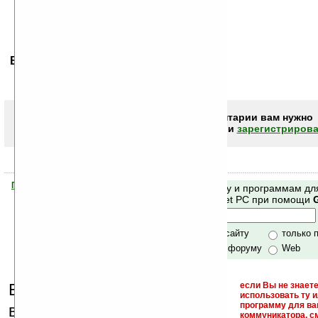
Ваше мнение будет первым.
Чтобы писать комментарии вам нужно
авторизоваться (войти)
или
зарегистрирова
Помогите Ладошкам стать лучше
Поиск по сайту и программам дл
своей поддержкой.
Mobile и Pocket PC при помощи
Хочешь футболку?
только по сайту
только 
по сайту и форуму
Web
Еще раз обращаем
если Вы не знаете
использовать ту 
кейгены,
программу для ва
внимание, что
коммуникатора, с