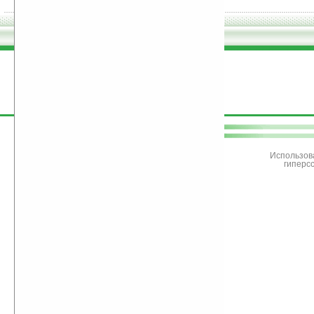
поддержите
Ладошки
Использов
гиперс