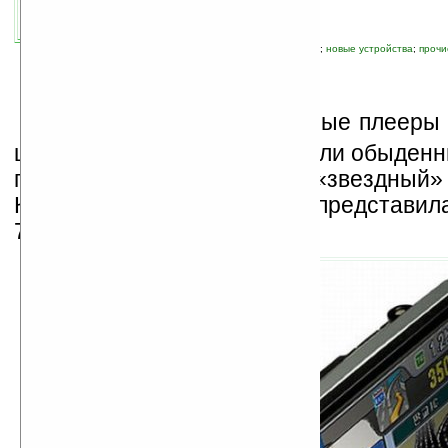
автор новости:
Wild
связанные темы:
мультимедиа
;
навигация
;
новые устройства
;
прочи
В
стране, где портативные плееры
цифрового телевидения стали обыденн
появился еще один «звездный» 
Корейская компания
Odd-i
представил
7star.