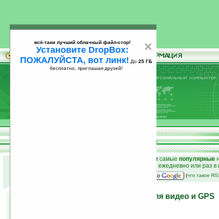
всё-таки лучший облачный файл-стор!
×
Установите DropBox:
ПОЖАЛУЙСТА, вот линк!
До
25 ГБ
бесплатно, приглашая друзей!
Установите
всё-таки лучший облачный файл-стор!
DropBox: ПОЖАЛУЙСТА, вот линк!
До
25
бесплатно, приглашая друзей!
ГБ
к началу раздела новостей
•
лучшие
новости
и
самые
популярные
н
простые
анонсы новостей
на email ежедневно или раз в
наш
на Google:
(
что такое R
Odd-i 7star — 7 дюймов для видео и GPS
05.02.2007 14:27
просмотров: сегодня 1, всего 2749
источник:
www.akihabaranews.com