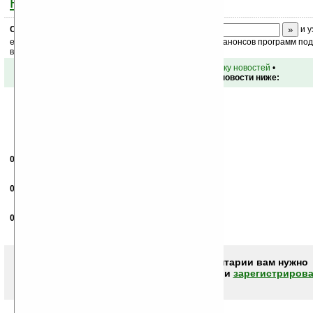
ниже на странице
.
Скоро
конкурс
с призами! Подпишитесь:
и у
ежедневный или еженедельный дайджест новостей, анонсов программ под 
ваш почтовый ящик.
•
вернуться к списку новостей
•
Обсуждение этой новости ниже:
05.02.2007
- jne
16:24
7 дюймов и QVGA!? извращенцы.
05.02.2007
- Pav-el
21:29
Это точно. Поддерживаю.
06.02.2007
- Ars
14:45
ИМХО опечатка.
Чтобы писать комментарии вам нужно
авторизоваться (войти)
или
зарегистрирова