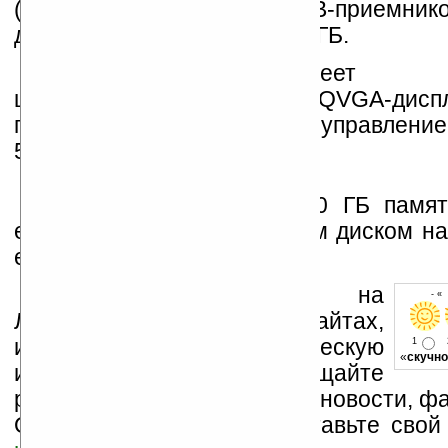
(на базе чипа SiRF 3), DMB-приемник
диском емкостью 40 или 80 ГБ.
Медаиплеер имеет 7-
широкоформатный почти QVGA-диспл
пикселей) и работает под управлен
5.0.
Модель, оснащенная 40 ГБ памят
евро, а ее сестра с жестким диском н
евро.
Устанавливайте линк на
- «
Ладошки на своих сайтах,
изучайте коммерческую
1
«
скучно
информацию, посещайте
разделы сайта (форум, чат, новости, фа
Оцените эту новость и оставьте свой