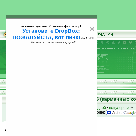
всё-таки лучший облачный файл-стор!
×
Установите DropBox:
ПОЖАЛУЙСТА, вот линк!
До
25 ГБ
бесплатно, приглашая друзей!
Установите
всё-таки лучший облачный файл-стор!
DropBox: ПОЖАЛУЙСТА, вот линк!
До
25
бесплатно, приглашая друзей!
ГБ
Скачать программы для Palm OS (карманных к
к началу раздела
•
за сегодня
•
за 3 дня
•
за 7 дней
•
популярные
•
с
анонсы программ на email
• наш
на Google:
NetSkinner v1.1