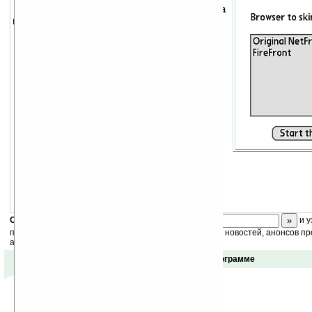
Программа позволяет менять скин на
вашем броузере.
Поддерживаемые броузеры:
AvantGo
Blazer
NetFront
nWeb
Universe
WebPro
Xiino
Каталог доступных скинов.
Программа совместима с Palm OS 5.
Скоро
конкурс
с призами! Подпишитесь:
и у
получайте ежедневный или еженедельный дайджест новостей, анонсов пр
акций сайта на ваш почтовый ящик.
Отзывы о программе