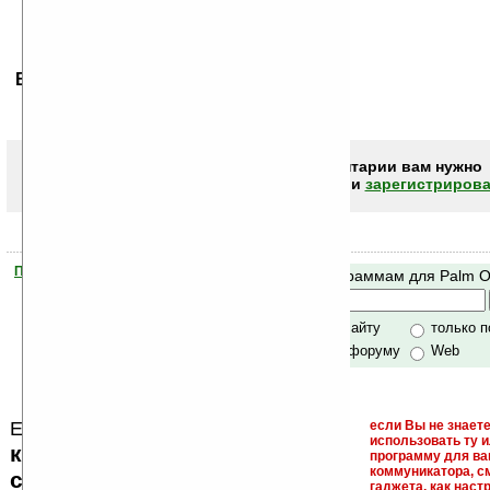
Ваше мнение будет первым.
Чтобы писать комментарии вам нужно
авторизоваться (войти)
или
зарегистрирова
Помогите Ладошкам стать лучше
Поиск по программам для Palm 
своей поддержкой.
Хочешь футболку?
только по сайту
только 
по сайту и форуму
Web
Еще раз обращаем внимание, что
если Вы не знаете
использовать ту 
кейгены, кряки - лекарства,
программу для ва
коммуникатора, с
серийные номера, ключи и
гаджета, как настр