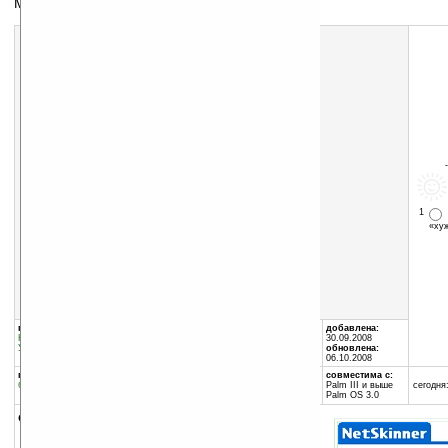
Меняем внешний вид своего броузера
Скачать программу:
размер:
35 Кб
скачать
NetSkinner_v1.1.zip
1
«х
группы программы:
автор программы:
добавлена:
Коммуникации
:
Интернет
Canuck Software
30.09.2008
Утилиты
:
разное
www.canuck-software.ca/
обновлена:
support@canuck-software....
06.10.2008
программа:
занимает памяти:
совместима с:
бесплатная
66 Кб
Palm III и выше
сегодня:
Palm OS 3.0
описание: