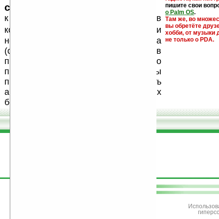
ссылки на варезные сайты
пишите свои вопр
о Palm OS
.
к публикации на нашем сайте в
Там же, во множе
вы обретёте друз
запрещены
комментариях
, как и
хобби, от музыки 
несанкционированная реклама
не только о PDA.
(спам). Мы поддерживаем авторов
программ и развитие легального
программного обеспечения. Также мы
призываем Вас поддерживать
авторов, особенно создающих
бесплатные (freeware) программы.
поддержите
Ладошки
Использов
гиперс