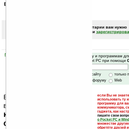
Ваше мнение будет первым.
Чтобы писать комментарии вам нужно
авторизоваться (войти)
или
зарегистрирова
Помогите Ладошкам стать лучше
Поиск по сайту и программам дл
своей поддержкой.
Mobile и Pocket PC при помощи
Хочешь футболку?
только по сайту
только 
по сайту и форуму
Web
Еще раз обращаем
если Вы не знаете
использовать ту 
кейгены,
программу для ва
внимание, что
коммуникатора, с
гаджета, как настр
кряки - лекарства,
пишите свои вопр
о Pocket PC и Win
серийные номера,
множестве други
обретёте друзей и