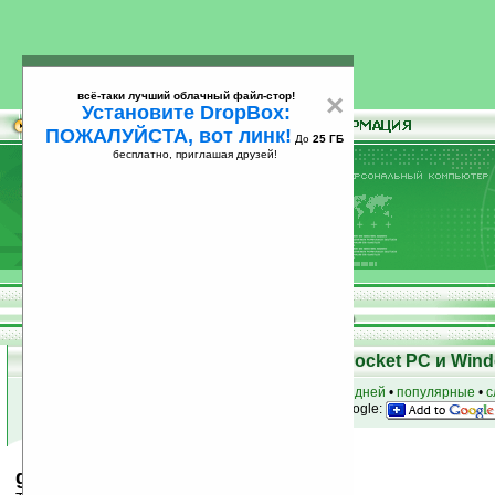
всё-таки лучший облачный файл-стор!
×
Установите DropBox:
ПОЖАЛУЙСТА, вот линк!
До
25 ГБ
бесплатно, приглашая друзей!
Установите
всё-таки лучший облачный файл-стор!
DropBox: ПОЖАЛУЙСТА, вот линк!
До
25
бесплатно, приглашая друзей!
ГБ
Скачать программы для КПК Pocket PC и Wind
к началу раздела
•
за сегодня
•
за 3 дня
•
за 7 дней
•
популярные
•
с
анонсы программ на email
• наш
на Google:
gea335