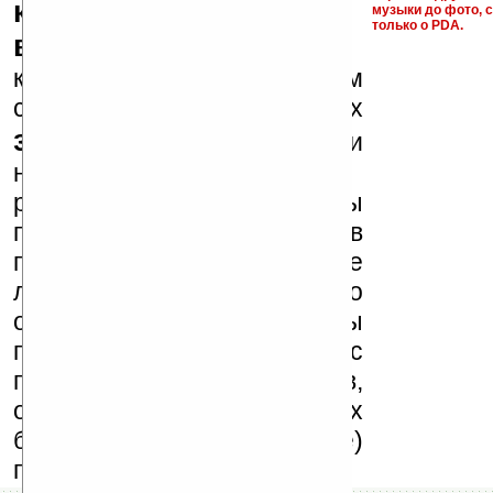
ключи и ссылки на
музыки до фото, с
только о PDA.
варезные сайты
к публикации на нашем
сайте в комментариях
запрещены
, как и
несанкционированная
реклама (спам). Мы
поддерживаем авторов
программ и развитие
легального программного
обеспечения. Также мы
призываем Вас
поддерживать авторов,
особенно создающих
бесплатные (freeware)
программы.