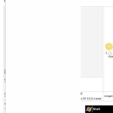
Тема для экрана Today
1
«х
Скачать программу:
размер:
59 Кб
скачать
программу
группы программы:
добавлена:
30.05.2006
Графика
:
Темы для Today
обновлена:
31.05.2006
автор программы:
-= автор не задан =-
программа:
совместима с Pocket PC:
бесплатная
ARM процессор и выше
сегодня:
Pocket PC 2002 (Windows CE 3.0.1) и выше
описание:
Тема для экрана Today.