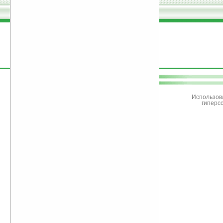
поддержите
Ладошки
Использов
гиперс