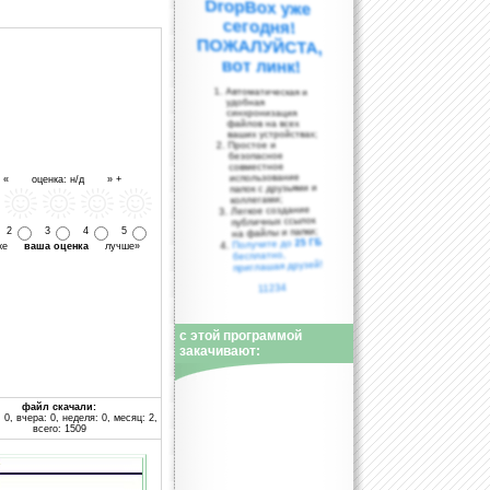
вот линк!
Автоматическая и
удобная
синхронизация
файлов на всех
ваших устройствах;
Простое и
безопасное
совместное
использование
- « оценка: н/д » +
папок с друзьями и
коллегами;
Легкое создание
публичных ссылок
на файлы и папки;
2
3
4
5
25 ГБ
Получите до
уже
ваша оценка
лучше»
бесплатно,
приглашая друзей!
11234
с этой программой
закачивают:
файл скачали:
 0, вчера: 0, неделя: 0, месяц: 2,
всего: 1509