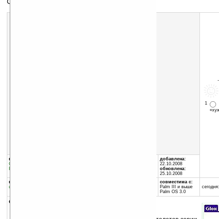
Справочник пистолетов линейки Glock
Скачать программу:
размер:
89 Кб
скачать
Glox_v1.0.zip
1
«х
группы программы:
автор программы:
добавлена:
Спорт
:
разное
P. Johnson
22.10.2008
Разное
:
Документация
ixle.tripod.com/index.ht...
обновлена:
ixlewerx@gmail.com
25.10.2008
программа:
совместима с:
шареварная
Palm III и выше
сегодня:
Palm OS 3.0
описание: