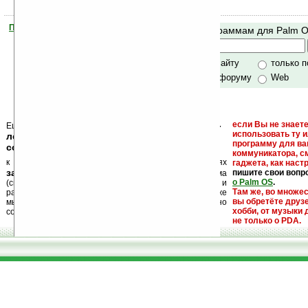
Помогите Ладошкам стать лучше
Поиск по программам для Palm 
своей поддержкой.
Хочешь футболку?
только по сайту
только 
по сайту и форуму
Web
кейгены, кряки -
если Вы не знаете
Еще раз обращаем внимание, что
использовать ту 
лекарства, серийные номера, ключи и
программу для ва
ссылки на варезные сайты
коммуникатора, с
к публикации на нашем сайте в комментариях
гаджета, как настр
запрещены
пишите свои вопр
, как и несанкционированная реклама
о Palm OS
.
(спам). Мы поддерживаем авторов программ и
Там же, во множе
развитие легального программного обеспечения. Также
вы обретёте друз
мы призываем Вас поддерживать авторов, особенно
хобби, от музыки 
создающих бесплатные (freeware) программы.
не только о PDA.