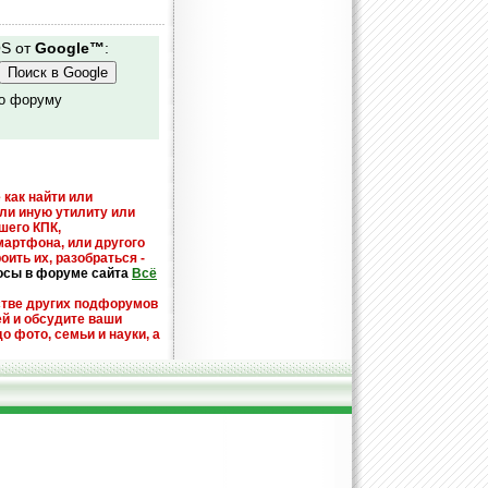
OS от
Google™
:
по форуму
 как найти или
или иную утилиту или
шего КПК,
мартфона, или другого
оить их, разобраться -
осы в форуме сайта
Всё
стве других подфорумов
ей и обсудите ваши
до фото, семьи и науки, а