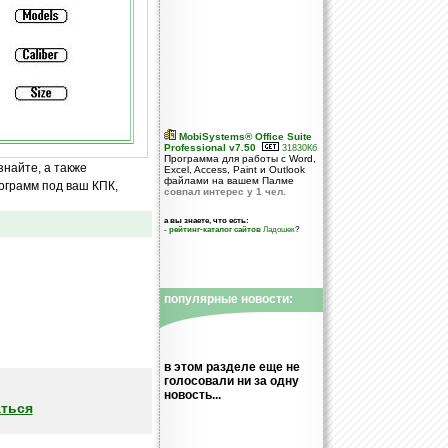
MobiSystems® Office Suite
Professional v7.50
31830Кб
Программа для работы с Word,
знайте, а также
Excel, Access, Paint и Outlook
файлами на вашем Палме
ограмм под ваш КПК,
совпал интерес у 1 чел.
а вы знаете, что есть:
-
рейтинг-каталог сайтов
Ладошек
?
популярные новости:
в этом разделе еще не
голосовали ни за одну
новость...
ться