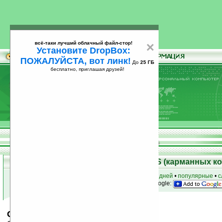
всё-таки лучший облачный файл-стор!
×
Установите DropBox:
ПОЖАЛУЙСТА, вот линк!
До
25 ГБ
бесплатно, приглашая друзей!
Установите
всё-таки лучший облачный файл-стор!
DropBox: ПОЖАЛУЙСТА, вот линк!
До
25
бесплатно, приглашая друзей!
ГБ
Скачать программы для Palm OS (карманных к
к началу раздела
•
за сегодня
•
за 3 дня
•
за 7 дней
•
популярные
•
с
анонсы программ на email
• наш
на Google:
Glox v1.0