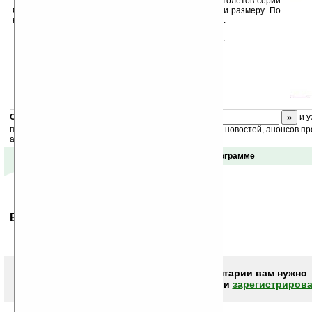
Программа представляет вам справочник пистолетов серии
Glock. Данные отсортированы по модели, калибру и размеру. По
каждой модели представлена полная спецификация.
Пробная версия программы работает 30 дней.
Скоро
конкурс
с призами! Подпишитесь:
и у
получайте ежедневный или еженедельный дайджест новостей, анонсов пр
акций сайта на ваш почтовый ящик.
Отзывы о программе
Ваше мнение будет первым.
Чтобы писать комментарии вам нужно
авторизоваться (войти)
или
зарегистрирова