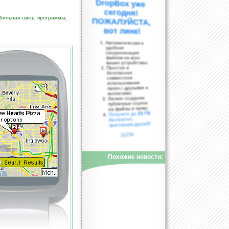
бильная связь
;
программы
;
вот линк!
Автоматическая и
удобная
синхронизация
файлов на всех
ваших устройствах;
Простое и
безопасное
совместное
использование
папок с друзьями и
коллегами;
Легкое создание
публичных ссылок
на файлы и папки;
25 ГБ
Получите до
бесплатно,
приглашая друзей!
11234
Похожие новости: