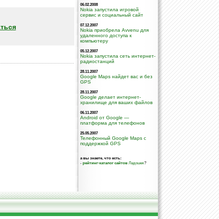
06.02.2008
Nokia запустила игровой
сервис и социальный сайт
ться
07.12.2007
Nokia приобрела Avvenu для
удаленного доступа к
компьютеру
05.12.2007
Nokia запустила сеть интернет-
радиостанций
28.11.2007
Google Maps найдет вас и без
GPS
28.11.2007
Google делает интернет-
хранилище для ваших файлов
06.11.2007
Android от Google —
платформа для телефонов
25.05.2007
Телефонный Google Maps с
поддержкой GPS
а вы знаете, что есть:
-
рейтинг-каталог сайтов
Ладошек
?