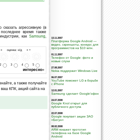
 сказать агрессивную (в
 последнее время также
индустрии, как
Samsung
,
13.11.2007
Платформа Google Android —
видео, скриншоты, конкурс для
программистов на $10 млн.
- « оценка: н/д » +
01.11.2007
Телефон от Google: фото и
новые слухи
2
3
4
5
27.08.2007
интересно
»
Nokia поддержит Windows Live
06.07.2007
YouTube поможет LG в борьбе
знайте, а также получайте
с iPhone
ваш КПК, акций сайта на
12.01.2007
Samsung сделает Google'офон
24.07.2008
Google Knol открыт для
публичного доступа
22.07.2008
Google покупает акции ЗАО
«Бегун»
08.02.2008
ARM покажет прототип
телефона на базе Google
Android