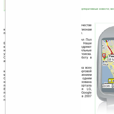
связанные темы:
Google
;
LG
;
интернет
;
корпоративные новости
;
мо
сервисы
Н
а днях подписали договор о сотрудничестве
компаний
LG
и
Google
, открыв тем самым миллионам
покупателей телефонов LG доступ к сервисам Google.
«Это сотрудничество выгодно всем, — заявил Пол
Бае (Paul Bae), вице-президент компании LG. — Наши
компании расширяют свои сферы влияния, внедряют
новые стандарты, а клиенты получают мобильные
устройства с новыми возможностями интернет-поиска.
Объединение усилий сделает более простой работу в
интернете с мобильного телефона».
Начиная со второго квартала текущего года, на всех
континентах поступят в продажу телефоны с торговой
маркой LG и установленным программным обеспечением
Google. Помимо поиска в интернете, реализуемого одним
нажатием иконки меню, в аппаратах LG будет реализована
поддержка сервисов Google Maps, Gmail и блог-портала
Blogger Mobile. По утверждению представителя LG,
перечень моделей с установленным ПО от Google
согласован и насчитывает более 10 наименований в 2007
году.