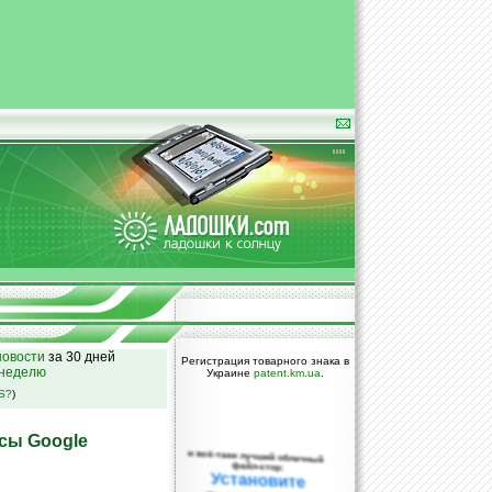
овости
за 30 дней
Регистрация товарного знака в
 неделю
Украине
patent.km.ua
.
SS?
)
сы Google
и всё-таки лучший облачный
файл-стор:
Установите
DropBox уже
сегодня!
ПОЖАЛУЙСТА,