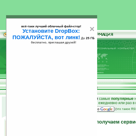
всё-таки лучший облачный файл-стор!
×
Установите DropBox:
ПОЖАЛУЙСТА, вот линк!
До
25 ГБ
бесплатно, приглашая друзей!
Установите
всё-таки лучший облачный файл-стор!
DropBox: ПОЖАЛУЙСТА, вот линк!
До
25
бесплатно, приглашая друзей!
ГБ
к началу раздела новостей
•
лучшие
новости
и
самые
популярные
н
простые
анонсы новостей
на email ежедневно или раз в
наш
на Google:
(
что такое R
Покупаем телефоны LG, получаем серви
29.03.2007 15:45
просмотров: сегодня 2, всего 3275
автор новости:
VMir