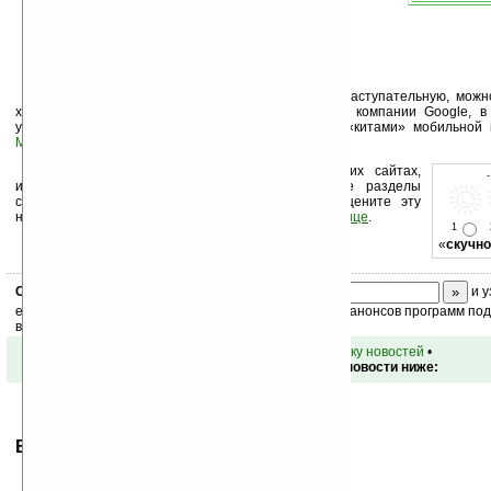
В качестве комментария хочется отметить наступательную, можно
хорошем смысле слова), маркетинговую политику компании Google, в
установившей партнерские отношения с такими «китами» мобильной 
Motorola
и
Sony Ericsson
.
Устанавливайте линк на Ладошки на своих сайтах,
изучайте коммерческую информацию, посещайте разделы
сайта (форум, чат, новости, файлы, прочие). Оцените эту
новость и оставьте свой комментарий
ниже на странице
.
1
«
скучно
Скоро
конкурс
с призами! Подпишитесь:
и у
ежедневный или еженедельный дайджест новостей, анонсов программ под 
ваш почтовый ящик.
•
вернуться к списку новостей
•
Обсуждение этой новости ниже:
Ваше мнение будет первым.