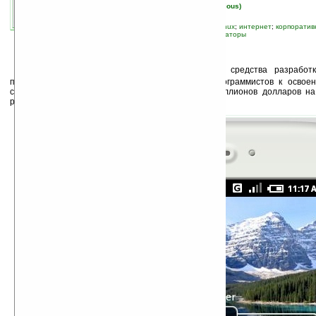
автор новости:
Вячеслав Черников (devious)
связанные темы:
Android
;
Google
;
HTC
;
Linux
;
интернет
;
корпоратив
связь
;
программы
;
смартфоны и коммуникаторы
К
ак и было обещано,
Google
выпустила средства разработ
платформы Android. Чтобы простимулировать программистов к освое
системы с отрытым код, Google выделила 10 миллионов долларов н
разработок.