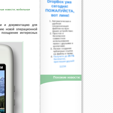
ные новости
;
мобильная
вот линк!
Автоматическая и
удобная
ки и документацию для
синхронизация
файлов на всех
нию новой операционной
ваших устройствах;
а поощрение интересных
Простое и
безопасное
совместное
использование
папок с друзьями и
коллегами;
Легкое создание
публичных ссылок
на файлы и папки;
25 ГБ
Получите до
бесплатно,
приглашая друзей!
11234
Похожие новости: