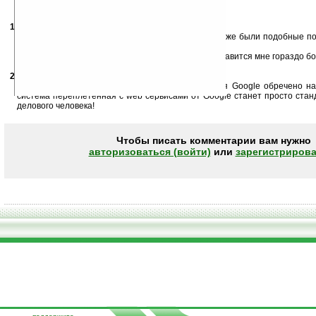
14.11.2007
- Евгений
17:38
Если это будет работать, то будет превосходно. Уже были подобные поп
всё будет хорошо.
В любом случае, линукс в мобильном устройстве нравится мне гораздо бо
20.11.2007
- Роман
10:04
Мне кажется, что любое дело за которое берется Google обречено на
система переплетенная с web сервисами от Google станет просто ста
делового человека!
Чтобы писать комментарии вам нужно
авторизоваться (войти)
или
зарегистрирова