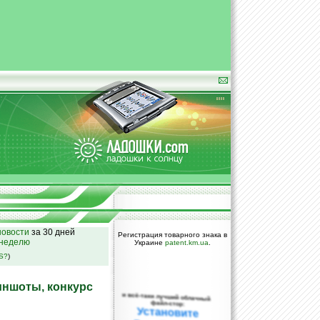
овости
за 30 дней
Регистрация товарного знака в
 неделю
Украине
patent.km.ua
.
SS?
)
иншоты, конкурс
и всё-таки лучший облачный
файл-стор:
Установите
DropBox уже
сегодня!
ПОЖАЛУЙСТА,