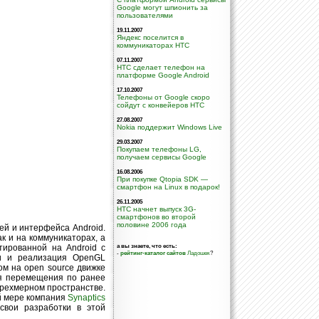
Google могут шпионить за
пользователями
19.11.2007
Яндекс поселится в
коммуникаторах HTC
07.11.2007
HTC сделает телефон на
платформе Google Android
17.10.2007
Телефоны от Google скоро
сойдут с конвейеров HTC
27.08.2007
Nokia поддержит Windows Live
29.03.2007
Покупаем телефоны LG,
получаем сервисы Google
16.08.2006
При покупке Qtopia SDK —
смартфон на Linux в подарок!
26.11.2005
HTC начнет выпуск 3G-
смартфонов во второй
половине 2006 года
й и интерфейса Android.
к и на коммуникаторах, а
а вы знаете, что есть:
тированной на Android с
-
рейтинг-каталог сайтов
Ладошек
?
ти и реализация OpenGL
ом на open source движке
ия перемещения по ранее
трехмерном пространстве.
ей мере компания
Synaptics
 свои разработки в этой