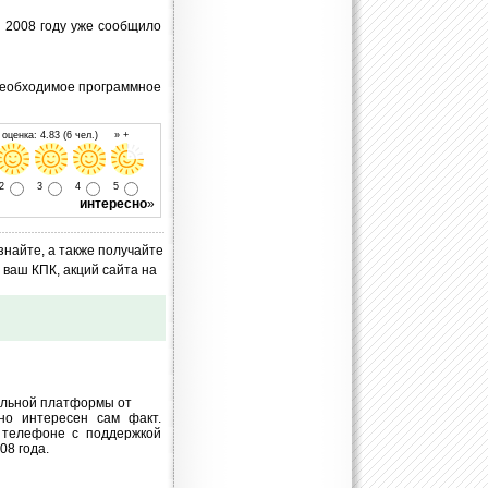
в 2008 году уже сообщило
необходимое программное
оценка: 4.83 (6 чел.) » +
2
3
4
5
интересно
»
знайте, а также получайте
ваш КПК, акций сайта на
ильной платформы от
но интересен сам факт.
 телефоне с поддержкой
08 года.