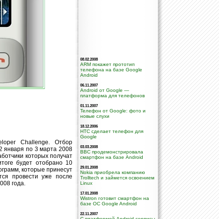
08.02.2008
ARM покажет прототип
телефона на базе Google
Android
06.11.2007
Android от Google —
платформа для телефонов
01.11.2007
Телефон от Google: фото и
новые слухи
18.12.2006
HTC сделает телефон для
Google
loper Challenge. Отбор
03.03.2008
 2 января по 3 марта 2008
BBC продемонстрировала
аботчики которых получат
смартфон на базе Android
итоге будет отобрано 10
29.01.2008
рограмм, которые принесут
Nokia приобрела компанию
ется провести уже после
Trolltech и займется освоением
008 года.
Linux
17.01.2008
Wistron готовит смартфон на
базе ОС Google Android
22.11.2007
С платформой Android сервисы