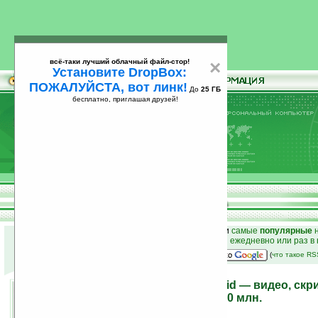
всё-таки лучший облачный файл-стор!
×
Установите DropBox:
ПОЖАЛУЙСТА, вот линк!
До
25 ГБ
бесплатно, приглашая друзей!
Установите
всё-таки лучший облачный файл-стор!
DropBox: ПОЖАЛУЙСТА, вот линк!
До
25
бесплатно, приглашая друзей!
ГБ
к началу раздела новостей
•
лучшие
новости
и
самые
популярные
н
простые
анонсы новостей
на email ежедневно или раз в
наш
на Google:
(
что такое R
Платформа Google Android — видео, скр
для программистов на $10 млн.
13.11.2007 12:14
просмотров: сегодня 2, всего 6525