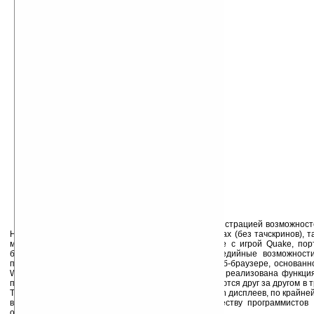
Помимо SDK, в Сети появилось
видео
с демонстрацией возможносте
Новая ОС вполне работоспособна как на смартфонах (без тачскринов), та
мощная аппаратная часть легко справляется даже с игрой Quake, пор
большого Linux. К чести разработчиков, мультимедийные возможнос
применяются не только в играх. Так, например, в веб-браузере, основанн
WebKit (с полноценной поддержкой AJAX), красиво реализована функц
посещенным сайтам — страницы просто выстраиваются друг за другом в 
Также поговаривают о поддержке в Android multi-touch дисплеев, по крайн
выступила с
заявлением
, что представит сообществу программистов
области.