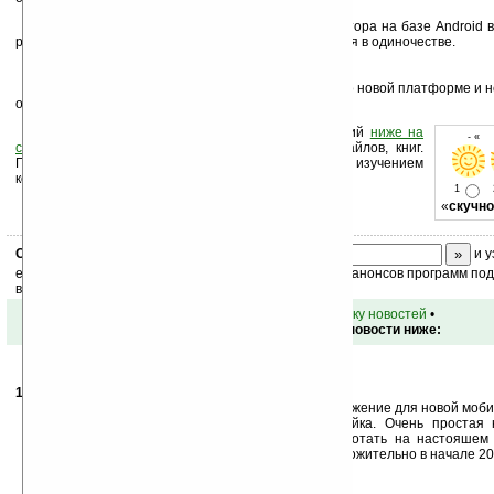
О своем намерении выпустить 2-3 коммуникатора на базе Android 
руководство компании
HTC
, которая вряд ли окажется в одиночестве.
Желающие могут найти полную информацию о новой платформе и 
обеспечение на сайте
code.google.com/android
.
Оцените новость и оставьте свой комментарий
ниже на
- « 
странице
,
подпишитесь
на рассылку новостей, файлов, книг.
Поддержите Ладошки своей посещаемостью, изучением
коммерческой информации, ссылками.
1
«
скучно
Скоро
конкурс
с призами! Подпишитесь:
и у
ежедневный или еженедельный дайджест новостей, анонсов программ под 
ваш почтовый ящик.
•
вернуться к списку новостей
•
Обсуждение этой новости ниже:
14.11.2007
- SFD Team
10:01
Cегодня (14 ноября) было выпущено первое приложение для новой моб
Гугл — Андройд. Это игра под названием Змейка. Очень простая 
Тестировалась игра на эмуляторе и должна работать на настояшем
Андройда. Телефоны появятся на рынках предположительно в начале 20
Программа со скриншотом лежат тут:
http://www.android-freeware.org/download/snake