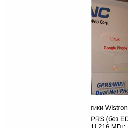
Технические характеристики Wistro
поддержка сетей GSM/GPRS (без E
чипсет TI OMAP 1710 CPU 216 МГц;