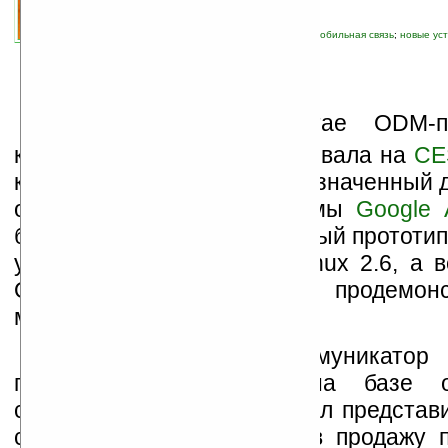
связанные темы:
Android
;
Google
;
Linux
;
мобильная связь
;
новые ус
коммуникаторы
Б
азирующийся в Китае ODM-пр
компания
Wistron
экспонировала на
CE
коммуникатор GW4, предназначенный д
основе открытой платформы
Google 
быть точным, представленный прототип
управлением MontaVista Linux 2.6, а
ОС Google Android будет продемон
марте.
Вполне вероятно, коммуникатор
первым наладонником на базе о
системы Android. Как заявил представи
смартфон GW4 поступит в продажу 