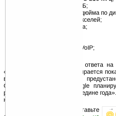
встроенная память 64 МБ;
сенсорный дисплей 2,5 дюйма по ди
разрешение 320х240 пикселей;
2-мегапиксельная камера;
модуль WiFi (802.11g);
QWERTY-клавиатура;
встроенный клиент SIP VoIP;
браузер Opera.
К сожалению, пока нет ответа на 
«Как компания Wistron собирается пок
версию смартфона GW4 с предустан
Google Android, если Google планиру
работу над ОС Google к середине года»
на связи.
Оцените новость и оставьте
- « 