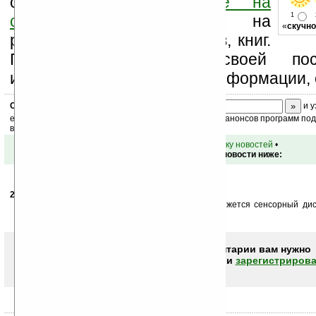
свой комментарий
ниже на
1
странице
,
подпишитесь
на
«
скучно
рассылку новостей, файлов, книг.
Поддержите Ладошки своей посе
изучением коммерческой информации, 
Скоро
конкурс
с призами! Подпишитесь:
и у
ежедневный или еженедельный дайджест новостей, анонсов программ под 
ваш почтовый ящик.
•
вернуться к списку новостей
•
Обсуждение этой новости ниже:
20.01.2008
- Woland
00:30
Хм, вы бы определились как-нибудь. Как-то не вяжется сенсорный ди
вообще ждем-с новую ось с нетерпением.
Чтобы писать комментарии вам нужно
авторизоваться (войти)
или
зарегистрирова