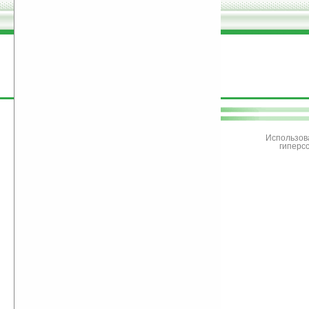
поддержите
Ладошки
Использов
гиперс