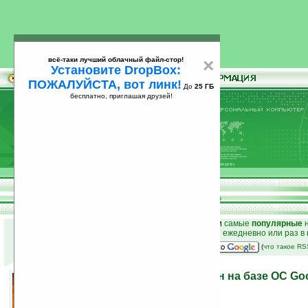
всё-таки лучший облачный файл-стор!
×
Установите DropBox:
ПОЖАЛУЙСТА, вот линк!
До
25 ГБ
бесплатно, приглашая друзей!
Установите
всё-таки лучший облачный файл-стор!
DropBox: ПОЖАЛУЙСТА, вот линк!
До
25
бесплатно, приглашая друзей!
ГБ
к началу раздела новостей
•
лучшие
новости
и
самые
популярные
н
простые
анонсы новостей
на email ежедневно или раз в
наш
на Google:
(
что такое R
Wistron готовит смартфон на базе ОС Go
17.01.2008 16:47
просмотров: сегодня 1, всего 3420
автор новости:
VMir