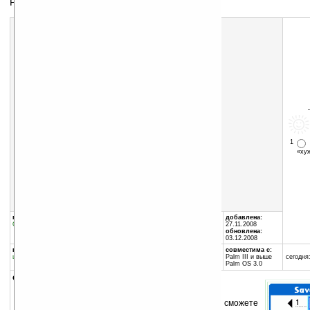
Редактор баз данных
1
«х
Скачать программу:
размер:
56 Кб
скачать
DBEdit.zip
группы программы:
автор программы:
добавлена:
Офис
:
Базы Данных
Juergen Schwister
27.11.2008
home.vr-web.de/jSwi
обновлена:
juergen.schwister@gmx.ne...
03.12.2008
программа:
совместима с:
шареварная
Palm III и выше
сегодня:
Palm OS 3.0
описание:
С помощью этой программы вы сможете