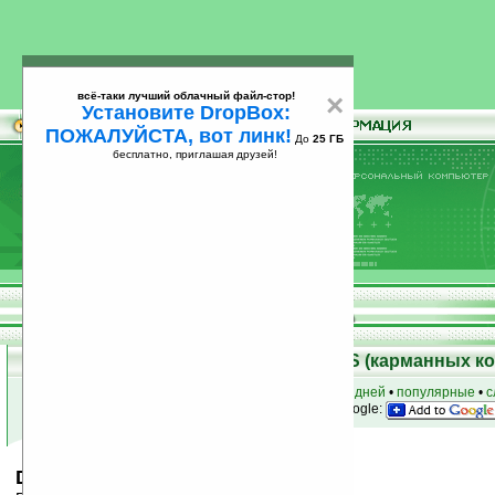
всё-таки лучший облачный файл-стор!
×
Установите DropBox:
ПОЖАЛУЙСТА, вот линк!
До
25 ГБ
бесплатно, приглашая друзей!
Установите
всё-таки лучший облачный файл-стор!
DropBox: ПОЖАЛУЙСТА, вот линк!
До
25
бесплатно, приглашая друзей!
ГБ
Скачать программы для Palm OS (карманных к
к началу раздела
•
за сегодня
•
за 3 дня
•
за 7 дней
•
популярные
•
с
анонсы программ на email
• наш
на Google:
DBEdit (Palm Database Editor) v1.0