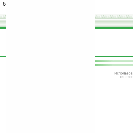
бесплатные (freeware) программы.
поддержите
Ладошки
Использов
гиперс