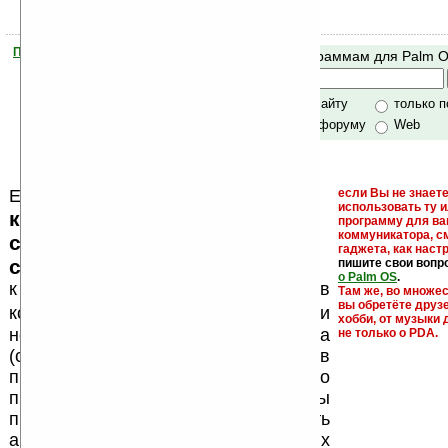
Помогите Ладошкам стать лучше
Поиск по программам для Palm 
своей поддержкой.
Хочешь футболку?
только по сайту
только 
по сайту и форуму
Web
Еще раз обращаем внимание, что
если Вы не знаете
использовать ту 
кейгены, кряки - лекарства,
программу для ва
коммуникатора, с
серийные номера, ключи и
гаджета, как настр
ссылки на варезные сайты
пишите свои вопр
о Palm OS
.
к публикации на нашем сайте в
Там же, во множе
вы обретёте друз
запрещены
комментариях
, как и
хобби, от музыки 
несанкционированная реклама
не только о PDA.
(спам). Мы поддерживаем авторов
программ и развитие легального
программного обеспечения. Также мы
призываем Вас поддерживать
авторов, особенно создающих