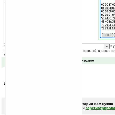
редактировать базы данных вашего палма.
Скоро
конкурс
с призами! Подпишитесь:
и у
получайте ежедневный или еженедельный дайджест новостей, анонсов пр
акций сайта на ваш почтовый ящик.
Отзывы о программе
Ваше мнение будет первым.
Чтобы писать комментарии вам нужно
авторизоваться (войти)
или
зарегистрирова