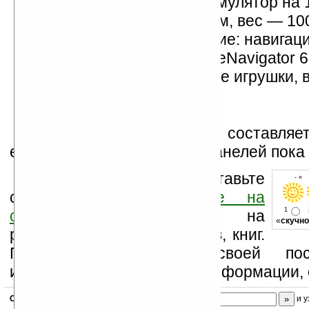
литиевый съемный аккумулятор на 
размер — 89 x 62 x 16 мм, вес — 100
программное обеспечение: навигац
система NAVIGON MobileNavigator 6
калькулятор, простенькие игрушки, 
просмотрщик картинок.
Цена самого навигатора составляе
евро, стоимость сменных панелей пока
Оцените новость и оставьте
- « 
свой комментарий
ниже на
1
странице
,
подпишитесь
на
«
скучно
рассылку новостей, файлов, книг.
Поддержите Ладошки своей посе
изучением коммерческой информации, 
Скоро
конкурс
с призами! Подпишитесь:
и у