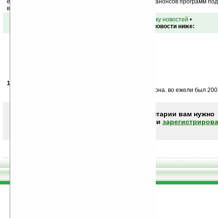
ежедневный или еженедельный дайджест новостей, анонсов программ под 
ваш почтовый ящик.
•
вернуться к списку новостей
•
Обсуждение этой новости ниже:
13.04.2007
- rumumba
17:11
Простенький? Да ша 300 ефриков купить огого чо мона. во ежели был 200 
Чтобы писать комментарии вам нужно
авторизоваться (войти)
или
зарегистрирова