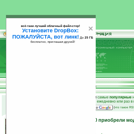
всё-таки лучший облачный файл-стор!
×
Установите DropBox:
ПОЖАЛУЙСТА, вот линк!
До
25 ГБ
бесплатно, приглашая друзей!
Установите
всё-таки лучший облачный файл-стор!
DropBox: ПОЖАЛУЙСТА, вот линк!
До
25
бесплатно, приглашая друзей!
ГБ
к началу раздела новостей
•
лучшие
новости
и
самые
популярные
н
простые
анонсы новостей
на email ежедневно или раз в
наш
на Google:
(
что такое R
Навигаторы FS Loox N100 приобрели мо
03.04.2007 13:43
просмотров: сегодня 2, всего 2398
источник:
aving.net