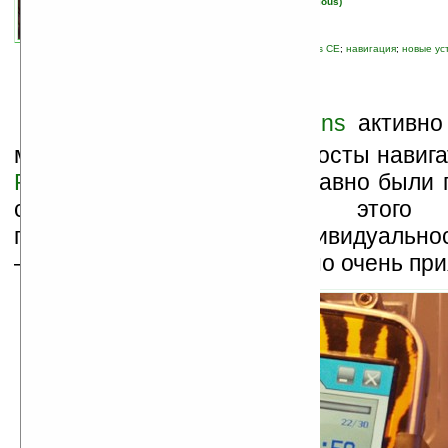
автор новости:
Вячеслав Черников (devious)
связанные темы:
Fujitsu
;
Siemens
;
Windows CE
;
навигация
;
новые ус
К
омпания
Fujitsu Siemens
активно 
массы свои маленькие и просты навиг
Pocket Loox N100
. Не так давно были
сменные панельки для этого на
позволяющие выразить индивидуальнос
— дополнение небольшое, но очень при