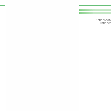
поддержите
Ладошки
Использов
гиперс