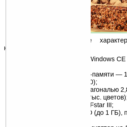
Напомним технические характер
навигаторов-малышей:
операционная система Windows CE 
процессор на 300 МГц;
64 МБ ОЗУ, объем флэш-памяти — 1
модели N100), 2 ГБ (N110);
сенсорный дисплей с диагональю 2
(320 x 240 пикселей, 65 тыс. цветов)
GPS-модуль на базе SiRFstar III;
слот для карточек MiniSD (до 1 ГБ),
1.1;