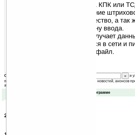
Клиентская программа на КПК или Т
обрабатывает сканирование штрихово
предлагает ввести количество, а так 
подтверждение или отмену ввода.
Серверная программа получает данны
КПК или ТСД находящихся в сети и пи
единый результирующий файл.
Скоро
конкурс
с призами! Подпишитесь:
и у
получайте ежедневный или еженедельный дайджест новостей, анонсов пр
акций сайта на ваш почтовый ящик.
Отзывы о программе
27.02.2007
-
Антон
16:16
Черти чЁ
11.06.2007
- Loban
11:25