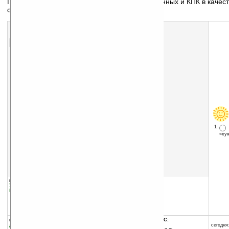
Позволяет использовать терминалы сбора данных и КПК в качес
сканеров штрихового кода
Скачать программу:
размер:
173 Кб
скачать
программу
1
«х
группы программы:
добавлена:
13.07.2006
Управление информацией
:
прочее
обновлена:
17.07.2006
Коммуникации и сети
:
WiFi (WLAN)
автор программы:
SAOTRON
www.saotron.ru/
info@saotron.ru
программа:
совместима с Pocket PC:
демоверсия
любой процессор
сегодня: