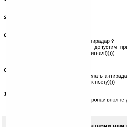
Ваще, кто нить понял че по чем???
24.09.2007
- Borisk0
09:26
Автора на мыло!
08.10.2007
- рома
15:50
А можноли из сети WiFi сделать антирадар ?
настроенный на частоту Гибдд и допустим пр
посту до 500 метров срабатывает сигнал!)))))
08.10.2007
-
РОМА
16:25
А можно с помошью сети WiFi сделать антирад
предупреждаюший о приблеженйй к посту))))
15.12.2011
- vladimir-minakov
01:32
А я воспользовался услугами Саотронаи вполне 
них приемлемые.
Чтобы писать комментарии вам