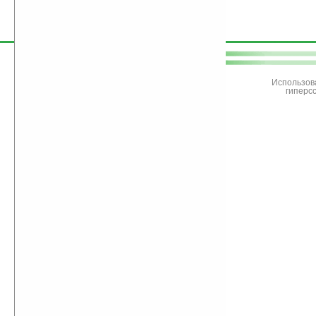
поддержите
Ладошки
Использов
гиперс