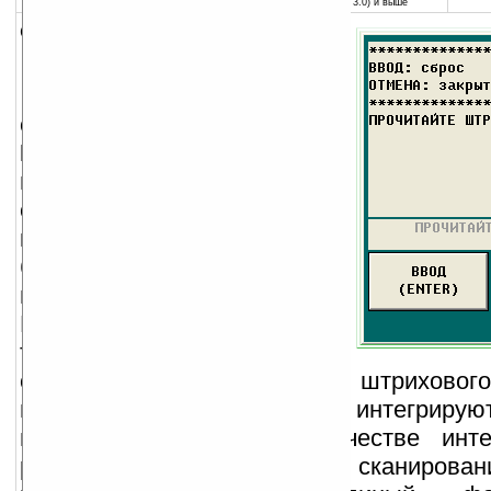
Pocket PC (Windows CE 3.0) и выше
описание:
Программное
обеспечение
«САОТРОН:
РАДИО Сканер»
позволяет
использовать терминалы
сбора данных и карманные
компьютеры в качестве
беспроводных сканеров
штрихового кода.
Карманные компьютеры или
терминалы сбора данных,
оснащенные сканером штрихов
поддерживающие WiFi легко интегрируютс
начинают выступать в качестве инте
радио сканеров. Результаты сканирова