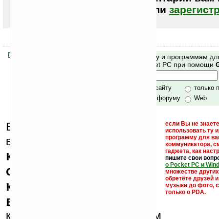
авторизоваться (войти)
или
зарегист
Помогите Ладошкам стать лучше
Поиск по сайту и программам дл
своей поддержкой.
Mobile и Pocket PC при помощи
Хочешь футболку?
только по сайту
только 
по сайту и форуму
Web
Еще раз обращаем
если Вы не знаете
использовать ту 
кейгены,
программу для ва
внимание, что
коммуникатора, с
гаджета, как настр
кряки - лекарства,
пишите свои вопр
о Pocket PC и Win
серийные номера,
множестве други
обретёте друзей и
ключи и ссылки на
музыки до фото, с
только о PDA.
варезные сайты
к публикации на нашем