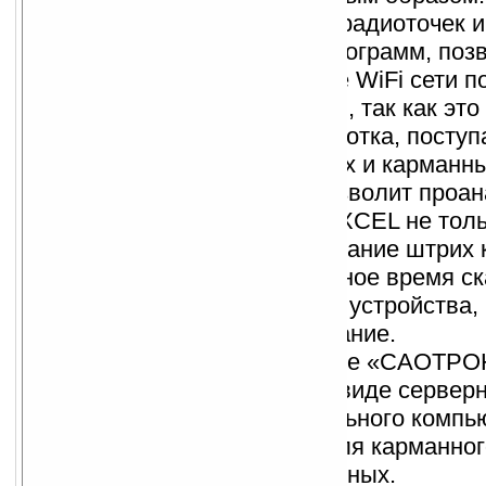
Размещение нескольких радиоточек и
нескольких серверных программ, поз
настроить распределение WiFi сети п
используемым площадям, так как это 
Централизованная обработка, посту
терминалов сбора данных и карманн
компьютеров, данных позволит проан
результирующий файл EXCEL не толь
количественное сканирование штрих к
позволит определить точное время с
точно идентифицировать устройства,
производилось сканирование.
Программное обеспечение «САОТР
Сканер» предлагается в виде сервер
программы для персонального компь
клиентской программы для карманно
или терминала сбора данных.