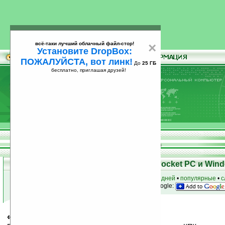
всё-таки лучший облачный файл-стор!
×
Установите DropBox:
ПОЖАЛУЙСТА, вот линк!
До
25 ГБ
бесплатно, приглашая друзей!
Установите
всё-таки лучший облачный файл-стор!
DropBox: ПОЖАЛУЙСТА, вот линк!
До
25
бесплатно, приглашая друзей!
ГБ
Скачать программы для КПК Pocket PC и Wind
к началу раздела
•
за сегодня
•
за 3 дня
•
за 7 дней
•
популярные
•
с
анонсы программ на email
• наш
на Google:
«САОТРОН: РАДИО Сканер» v1.0