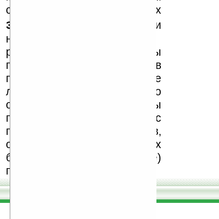
сайте в комментариях
запрещены
, как и
несанкционированная
реклама (спам). Мы
поддерживаем авторов
программ и развитие
легального программного
обеспечения. Также мы
призываем Вас
поддерживать авторов,
особенно создающих
бесплатные (freeware)
программы.