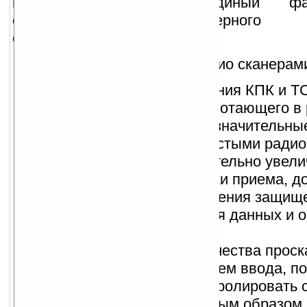
кодов пишутся в единый ф
обслуживающего серверного пр
обеспечения.
Преимущества перед радио сканерам
Возможность использования КПК и ТС
упрощенного клиента работающего в
реального времени дает значительны
преимущества перед простыми радио
Работа в сети WiFi значительно увел
дальность работы от точки приема, до
Есть возможность построения защище
алгоритмами шифрования данных и 
устройств в сети.
Возможность ввода количества прос
единицы с подтверждением ввода, по
исключить ошибки и контролировать 
сканирования более точным образом.